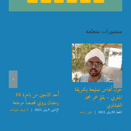
منشورات متعلقة
حول أنفاس صليحة وتشريقة
أحد الناجين من باخرة 10
المغربي – بقلم عمر محمد
رمضان يروي قصصاً موجعة
الغبشاوي
الإثنين, 9يناير, 2023
|
لا توجد تعليقات
الجمعة, 20يناير, 2023
|
تعليق واحد