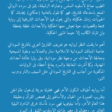
الطيب صالح لأسلوبه السلس وعباراته الرشيقة. يتميز فى سرده الروائي
الممتع باستدعائه للتاريخ، فهو كما نقول بالعامية (حكاي) يجذبك كما
الحبوبات زمان لحكاياته والتى يحول فيها الأحداث التاريخية إلى رواية
ممتعة وشخصيات حية تعيش معها الحكاية والأحداث لحظة بلحظة
ولن تترك الكتاب إلا حينما تنتهى الحكاية.
أهم ما يلفت النظر لروايته هو تعريف القارئ العربي بالتاريخ السوداني
خاصة الممالك السودانية الاسلامية سنار والعبدلاب وعلوة المسيحية
ومعالجة الأحداث من وجهة نظر سودانية. وفى رؤيا عائشة أحداث
المهدية. وكما أشرت المعالجة والسرد يعالج أخطاء فى الروايات
المكتوبة من أجانب في التاريخ السوداني مثل السيف والنار وحرب
النهر.
أما روايته أطياف الكون الآخر فهي محاولة جريئة لدخول عالم الجن
وتقريب الصورة من الخيال والأساطير إلى قصص القرآن وحقيقة
هذا العالم الآخر. وأما نيلوفوبيا فهي سرد لمأساة غرق الباخرة النيلية
العاشر من رمضان في مصر بذات الاسلوب الشيق فى السرد