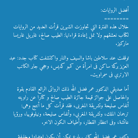
أفضل الروايات:
========
خلال هذه الفترة التي تجاوزت الشهرين قرأت العديد من الروايات
لكتاب نعشقهم ولا نمل إعادة قراءتها: الطيب صالح، غابريل غاريسا
ماركيز.
توقفت عند سلاطين باشا والسيف والنار واكتشفت كتاب جدد: عبد
العزيز بركة ساكن فى امرأة من كمبو كديس، وحجي جابر الكاتب
الارتري فى سمراويت.
أما صديقي الدكتور عمر فضل الله ذلك الروائى الرائع القادم بقوة
والحاصل على جوائز قيمة جائزة الطيب صالح و كتارا عن راويته
أنفاس صليحة وتشريقة المغربى، فقد قرأت كل ما أنتج وهى:
ترجمان الملك، وتشريقة المغربي، وأنفاس صليحة، ونيلوفوبيا، ورؤيا
عائشة، وفى انتظار القطار، وأطياف الكون الاخر.
دكتور عمر فضل الله كاتب بارع يمكن أن يكون امتدادا وخليفة