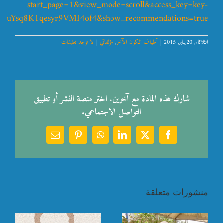
start_page=1&view_mode=scroll&access_key=key-
uYsq8K1qesyr9VMI4of4&show_recommendations=true
الثلاثاء, 20يناير, 2015
|
أطياف الكون الآخر
,
مؤلفاتي
|
لا توجد تعليقات
شارك هذه المادة مع آخرين. اختر منصة النشر أو تطبيق
التواصل الاجتماعي.
Email
Pinterest
WhatsApp
LinkedIn
Facebook
X
منشورات متعلقة