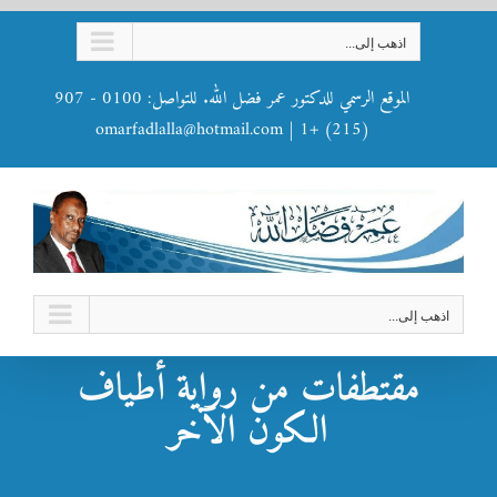
Ski
اذهب إلى...
t
conten
الموقع الرسمي للدكتور عمر فضل الله. للتواصل: 0100 - 907
omarfadlalla@hotmail.com
|
(215) +1
اذهب إلى...
مقتطفات من رواية أطياف
الكون الآخر