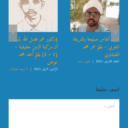
حول أنفاس صليحة وتشريقة
(دكتور عمر فضل الله يثبت
المغربي – بقلم عمر محمد
أن مركبة الزمن حقيقية –
الغبشاوي
(1 + 2) بقلم أحمد محمد
عوض
الجمعة, 20يناير, 2023
|
تعليق واحد
الإثنين, 9يناير, 2023
|
لا توجد تعليقات
اضف تعليقا
تعليق