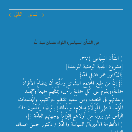
السابق
التالي
في الشأن السياسي: اللواء عثمان عبد الله
( الشَأن السِيَاسِى )٣٧.
[مشروع الجبهة الوطنية الموحدة]
{الدكتور عمر فضل الله}
{{ إنّ من طبع الم
ُجتمع البشَرى وسُنَّتِه أن يتضامَ الأفرادُ
جماعةً،ويقومُ على كُلِّ جماعةٍ رأسٌ، يُمثّلهُم جميعاً وتتجسّد
وحدتهُم فى شخصِهِ، ومن سَعيِهِ تنتظِمُ حركتهُم. والمُجتمعات
المُؤسّسة على المُوالاةِ بسلام، والمُعاقدةِ بالرِضَا، يْقدّمُون ذاك
الرأس ممن يرُونهَ من أولاهُم إلتِزَاماً بوجهتِهِم العامّة }}.
( الأنظومة الأميرِيّة/ السياسَة والحُكم / دكتور حسن عبدالله