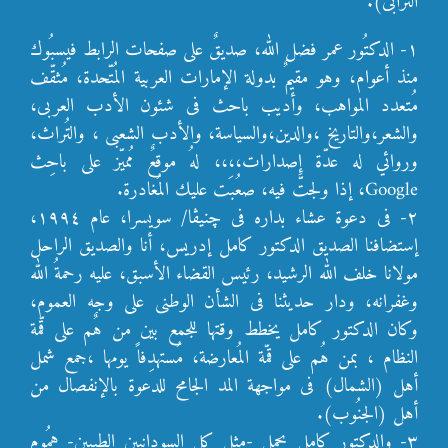
الترابى).
١- الدكتُور عمر فضل الله، صديقٌ على صفحات الرابط فيسبُوك
منذ أعوام، وهو مقيمٌ بدولة الإمارات العربية المُتّحدة، مُثقّف
مُتعدد المواهب، وأديب باحث فى شئون الأدب العربى،
والشعر،والتاريخ ،والدين،والسياسة، والأدب الشعبى ، والتُراث،
وروائي له عدّة إصدارات،،،، لهُ موقعٌ مُميّز على باحِث
Google، إذا ولجتَّ فيه، صعُبَت عليك المُغادرة.
٢- فى دعوة عشاء بداره فى چنيڤا/ سويسرا، عام ١٩٩٤،
إستضافنا الصديق الدكتور كامل إدريس، أنا والصديق الراحل
مولانا خلف الله الرشيد، رئيس القضاء الأسبق، عليه رحمةُ الله
وغفرانه، ودار حديثنا فى الشأن الوطنى على وجه العموم،
وكان الدكتور كامل يخطط وقتها للجمع بين من هٌم على قّمة
النظام ، بمن هُم على قمّة المُعارضة، مُستهدِفاً يومها ،جمع شمل
أهل (الشمال) فى مواجهة المد الجامح للدعوة بالإنفصال من
أهل (الجنُوب).
٣- والدكتور كامل يحمل -مثل كل السودانيين الطيبين- همُوم