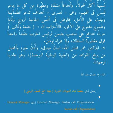
تسميةً أكثر شمولاً، وأهدافاً منتقاةٍ ومطهّرة من كل ما يدعو
للِْبسْ فى الفهم، وهى – لعمرى – أهدافٌ تدعو للطُمأنينة
وتبعثُ على الأمل، فالوطن فى أمسّ الحاجة لروحٍ وثّابةٍ
وطمُوحٍ مفتُوحٍ على الأُفق، فالأحزاب ال :- ( بضعةٍ وثمانين )
حزباً، تتدافع على منصبٍ يضمن لرئيس الحزب مقعداً واحداً
فوق مقطورة السُلطان، ولا عزاء لِوطَنْ.
٧- الدكتور عمر فضل الله، لسانُ صِدق، وأُذُنُ خير، وأفضل
من يرفع القواعد من (الجبهة الوطنِيّة المُوحدة)، وهُو هادينا
لوجهتنا.
اللواء م/ عثمان عبد الله
يعمل لدى ‏
منظمة نداء السودان الخيرية ( هيئة جمع الصف الوطني )
‏‎General Manager Sudan call Organization‎‏ لدى ‏‎
General Manager
Sudan call Organization