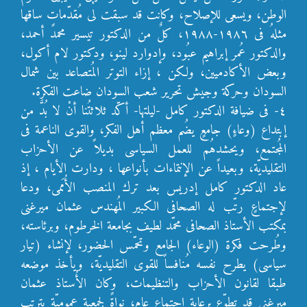
الوطن، ويسعى للإصلاح، وكانت قد سبقت لى مُقدّماتٍ ساقها
مثلهُ فى ١٩٨٦-١٩٨٨، كلٌ من الدكتور تيسير محمد أحمد،
والدكتور عُمر إبراهيم عبُود، وإدوارد لينو، ودكتور لام أكول،
وبعض الأكادميين، ولكن ، إزاء التوتر المُتصاعد بين شمال
السودان وحركة وجيش تحرير شعب السودان ضاعت الفكرة.
٤- فى ضيافة الدكتور كامل -ليلتها- أكّد ثلاثتُنا أنْ لا بُدَّ من
إبتداع (وعاءٍ) جامعٍ يضُم معظم أهل الفكر، والقوى الناعمة فى
المُجتمع، ويحشدهُم للعمل السياسى بديلاً عن الأحزاب
التقليديّة، وبعيداً عن الإنتماءات بأنواعها ، ودارت الأيام ، إذ
عاد الدكتور كامل إدريس بعد ترك المنصب الأُمَمى، ودعا
لإجتماعٍ رتّب له الصحافى الكبير المُهندس عثمان ميرغنى
بمكتب الأستاذ الصحافى محمّد لطيف بجامعة الخرطوم، وبرئاسته،
وطُرحت فكرة (الوعاء) الجامع وتحمّس الحضور، لإنشاء (تيار
سياسى) يطرح نفسه مُنافساً للقوى التقليديّة، ويأخذ موضعه
طبقا لقانون الأحزاب والتنظيمات، وكان الأُستاذ عثمان
ميرغنى قد تطوّع برعاية إجتماع عام، نواةً لجمعية عموميّة يترتب