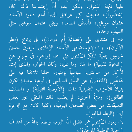
عليها تكملة المشوار. ولكن يبدو أنّ إجتماعنا ذاك كان
(محضُوراً)، فنُصبت كل عراقيل الدنيا أمام دعوة الأستاذ
عثمان ميرغنى، فأنفضّ السامر، وبقى عثمان ميرغنى مثلَ
السيْفِ وحْدهْ.
٥- فى منتدى على (فضائيّة أُم دُرمان)، فى برنامج (مطر
الألوان)، ٢٠١١،إستضافنى الأُستاذ الإعلامى المرموق حسين
خوجلى بمعيّة المُفكِر الدكتور على حمد إبراهيم، فى حِوارٍ عن
(الدعوة للقبليّة) ما لها، وما عليها، وكان الحوار، والذى إمتدّ
لأكثر من ساعتين، سياسِيّاً بإمتياز، حملنا ثلاثتنا فيه على
تقاعُس (المثقفين) عن العمل السياسى فى أوعيِة جديدة تكون
بديلاً للأحزاب التقليديّة ذات (الأرضيّة القبليّة) و (السقف
الطائفى)، ومرّةً أخرى، لم يعقُب ذلك المُلتقى غير بعض
التعليقات من بعض الصُحف اليوميّة، وكلها كانت مع الدعوةٍ
لِ:- (الوعاء الجامع).
٦- يعود الدكتور عمر فضل الله اليوم، واضعاً باقَةً من أهداف
(الجبهة الوطنِيَّة المُوحّدة)،