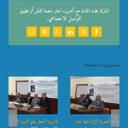
شارك هذه المادة مع آخرين. اختر منصة النشر أو تطبيق
التواصل الاجتماعي.
Email
Pinterest
WhatsApp
LinkedIn
Facebook
X
منشورات متعلقة
ندوة التجربة الإبداعية عند
قارورة العطر بقلم السيد الراعي