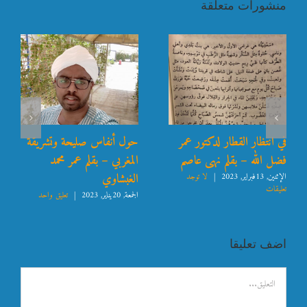
منشورات متعلقة
حول أنفاس صليحة وتشريقة
أحد الناجين من باخرة 10
المغربي – بقلم عمر محمد
رمضان يروي قصصاً موجعة
الغبشاوي
الإثنين, 9يناير, 2023
|
لا توجد تعليقات
الجمعة, 20يناير, 2023
|
تعليق واحد
اضف تعليقا
تعليق