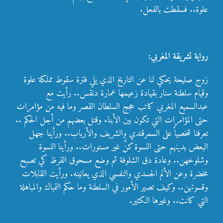
علوة.. فسقطت بالفعل.
رواية تشريقة المغربي:
زوج صليحة يحكي لنا عن التاريخ الذي يلي فترة سقوط مملكة علوة
وقيام سلطنة سنار بقيادة زعيمها عمارة دنقس.. رأيت مع
عبدالسميع المغربي كاتب حجج السلطان القصر وما فيه من مؤامرات
حتى المؤامرات التي تكون بين الأبناء وقتل بعضهم من أجل الحكم ..
تعرفنا شخصياً على السمرقندي والشريف والأرباب.. ورأينا جهل
البعض بدينهم حتى النسوة كنَّ غير مستورات.. ورأينا النسوة
وشلوخهن.. وعادة دق الشلوفة ثم وضع مسحوق القرظ كي تصبح
مخضرة وعن الألم الجسدي والنفسي الذي يعانينه. ورأيت القابلات
وقسوتهن.. وكيف تصير الأمور في السلطنة وما حكم التمباك والمباهلة
التي كانت.. وغيرها الكثير.