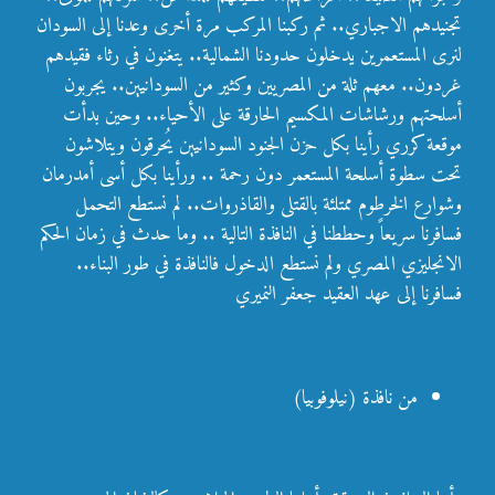
تجنيدهم الاجباري.. ثم ركبنا المركب مرة أخرى وعدنا إلى السودان
لنرى المستعمرين يدخلون حدودنا الشمالية.. يتغنون في رثاء فقيدهم
غردون.. معهم ثلة من المصريين وكثير من السودانيين.. يجربون
أسلحتهم ورشاشات المكسيم الحارقة على الأحياء.. وحين بدأت
موقعة كرري رأينا بكل حزن الجنود السودانيين يُحرقون ويتلاشون
تحت سطوة أسلحة المستعمر دون رحمة .. ورأينا بكل أسى أمدرمان
وشوارع الخرطوم ممتلئة بالقتلى والقاذروات.. لم نستطع التحمل
فسافرنا سريعاً وحططنا في النافذة التالية .. وما حدث في زمان الحكم
الانجليزي المصري ولم نستطع الدخول فالنافذة في طور البناء..
فسافرنا إلى عهد العقيد جعفر النميري
من نافذة (نيلوفوبيا)