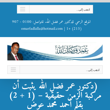
Ski
اذهب إلى...
t
conten
الموقع الرسمي للدكتور عمر فضل الله. للتواصل: 0100 - 907
omarfadlalla@hotmail.com
|
(215) +1
اذهب إلى...
(دكتور عمر فضل الله يثبت أن
مركبة الزمن حقيقية – (1 + 2)
بقلم أحمد محمد عوض