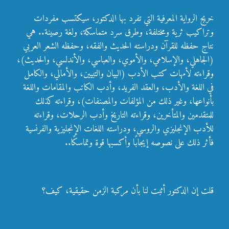
خريج الرواية المعرفية التي تفرد بها الدكتور، سيكتسب مفردات
وتراكيب ثرية ومختلفة، وطرق سرد متماسكة، ولغة رصينة.. هي
نتاج حفظه للقرآن ودراسته الحديث والفقه، وحفظه الشعر العربي
(الجاهلي، والإسلامي، والأموي، والعباسي، والأندلسي، والحديث)،
وقراءته لأمهات كتب الأدب (البيان والتبيين، والأمالي، والكامل
في اللغة والأدب، والعقد الفريد، وأدب الكاتب والمقامات واللغة
بأنواعها، وغير ذلك من المؤلفات والمصنفات)، وقراءته كذلك
للمتقدمين والمتأخرين، وقراءته التاريخ وأدب الرحلات، وقراءته
للأدب الإنجليزي والروسي، ودراسته اللغات الإنجليزية والفرنسية
فأثر ذلك على نصوصه إيجابًا وأكسبها قوة وتماسكًا..
قلت إن الدكتور أثبت لنا بأن مركبة الزمن حقيقية، كيف؟