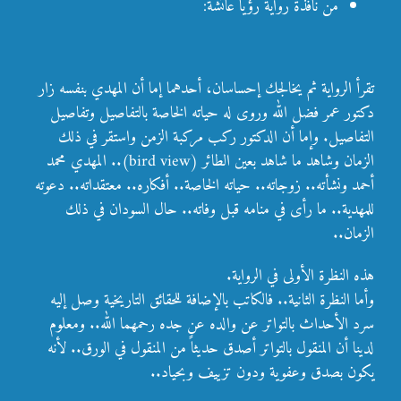
من نافذة رواية رؤيا عائشة:
تقرأ الرواية ثم يخالجك إحساسان، أحدهما إما أن المهدي بنفسه زار
دكتور عمر فضل الله وروى له حياته الخاصة بالتفاصيل وتفاصيل
التفاصيل. وإما أن الدكتور ركب مركبة الزمن واستقر في ذلك
الزمان وشاهد ما شاهد بعين الطائر (bird view).. المهدي محمد
أحمد ونشأته.. زوجاته.. حياته الخاصة.. أفكاره.. معتقداته.. دعوته
للمهدية.. ما رأى في منامه قبل وفاته.. حال السودان في ذلك
الزمان..
هذه النظرة الأولى في الرواية.
وأما النظرة الثانية.. فالكاتب بالإضافة للحقائق التاريخية وصل إليه
سرد الأحداث بالتواتر عن والده عن جده رحمهما الله.. ومعلوم
لدينا أن المنقول بالتواتر أصدق حديثاً من المنقول في الورق.. لأنه
يكون بصدق وعفوية ودون تزييف وبحياد..