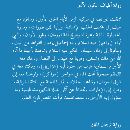
رواية أطياف الكون الآخر
انتقلت عبر نصه في مركبة الزمن لأيام الخلق الأولى، وسافرنا مع
طيف إلى مختلف الحقب الإنسانية. ورأينا الديناصورات، ومررنا
بالحضارة البابلية وسحرتها، وتاريخ آلهة الرومان، وغور الأردن، والنبي
أبرام (إبراهيم) عليه السلام وابنه إسماعيل يرفعان القواعد من البيت.
وسافرنا إلى زمان سليمان الحكيم عليه السلام وشاهدنا بأعيننا ما آتاه
الله من ملك وتسخير. وهربنا مع طيف إلى الفضاء ودخلنا معه
الأجرام السماوية هرب من جنود أبيه (عزازيل).. ومكثنا معه في
القمقم مسجوناً تحت الماء في سواجن (سواكن)، وارتحلنا معه إلى
شرق السودان، وشاهدنا حفلات الزار الماجنة مع الفتاة الشرقية..
وطرنا إلى الإمارات وتحدثنا عن آثار القنبلة الكهرومغناطيسية وما
ستؤول إليه الأرض.. ستجد نفسك قرأت مختصر تاريخ العالم.
رواية ترجمان الملك