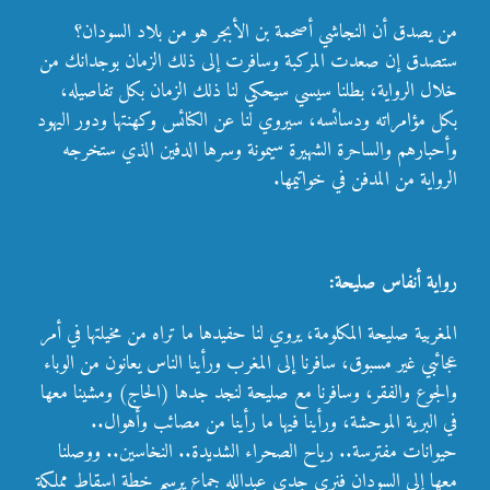
من يصدق أن النجاشي أصحمة بن الأبجر هو من بلاد السودان؟
ستصدق إن صعدت المركبة وسافرت إلى ذلك الزمان بوجدانك من
خلال الرواية، بطلنا سيسي سيحكي لنا ذلك الزمان بكل تفاصيله،
بكل مؤامراته ودسائسه، سيروي لنا عن الكنائس وكهنتها ودور اليهود
وأحبارهم والساحرة الشهيرة سيمونة وسرها الدفين الذي ستخرجه
الرواية من المدفن في خواتيمها.
رواية أنفاس صليحة:
المغربية صليحة المكلومة، يروي لنا حفيدها ما تراه من مخيلتها في أمر
عجائبي غير مسبوق، سافرنا إلى المغرب ورأينا الناس يعانون من الوباء
والجوع والفقر، وسافرنا مع صليحة لنجد جدها (الحاج) ومشينا معها
في البرية الموحشة، ورأينا فيها ما رأينا من مصائب وأهوال..
حيوانات مفترسة.. رياح الصحراء الشديدة.. النخاسين.. ووصلنا
معها إلى السودان فنرى جدي عبدالله جماع يرسم خطة اسقاط مملكة