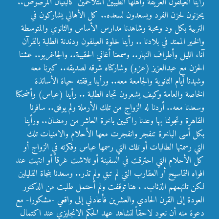
رأينا العيلفون العريقة وأهلها الطيبين المتلاحمين كالبنيان المرصوص..
يحزنون لحزن الفرد ويسعدون لسعده.. كل الأهالي يشاركون في
التربية بكل ود ومحبة وشاهدنا مدارس الأساس والثانوي والمتوسطة
والخير الممتد في بلادنا .. رأينا خلوة العيلفون ودندنة الطلبة بالقرآن
آناء الليل وأطراف النهار.. وسمعنا أغاني الحقيبة.. والجاغريو.. عشنا
الحزن مع عبدالعزيز (عزو) وشاركناه شوقه لصديقه.. كبرنا معه
وشهدنا أيام الثانوية والجامعة معه.. ورأينا برفقته حياة الأساتذة
الخاصة والعامة وكيف يشعرون تجاه الطلبة .. رأينا (عباس) وأضحكنا
وسعدنا معه.. أردنا له الزواج من تلك الأرملة ولم يوفق.. سافرنا
القاهرة وتجولنا بها وعدنا راكبين باخرة العاشر من رمضان.. ورأينا
بكل أسى الباخرة تنفجر وانفجرت معها الأحلام والامنيات تلك
التي رسمتها الطالبات أو تلك التي رسمها عباس وفكرته في الزواج أو
كل الأحلام التي احترقت في السفينة أو تلاشت غرقاً أو انتهت عند
افواه التماسيح أو العقارب التي لم تبقِ ولم تذر.. وسعدنا بنجاة القليلين
لكن تلتهمهم الذئاب. . هنا توقفت ولم أحتمل طلبت من الدكتور
العودة إلى القرن الحادي والعشرين فأعادني إلى واقعي -مشكورا- مع
دعوة منه أن نعود لاحقاً لنشاهد عهد الحكم الانجليزي عند اكتمال