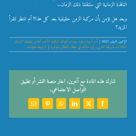
النافذة الزمانية التي ستنقلنا ذلك الزمان..
وبعد هل تؤمن بأن مركبة الزمن حقيقية بعد كل هذا؟ أم تنتظر لتقرأ
المزيد؟
الإثنين, 9يناير, 2023
|
آدم أسود وحواء بيضاء
,
أطياف الكون الآخر
,
أنفاس صليحة
,
الرواية
,
المقالات
,
تشريقة المغربي
,
رؤيا عائشة
,
في انتظار القطار
,
نيلوفوبيا
|
لا توجد تعليقات
شارك هذه المادة مع آخرين. اختر منصة النشر أو تطبيق
التواصل الاجتماعي.
Email
Pinterest
WhatsApp
LinkedIn
Facebook
X