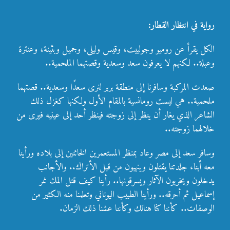
رواية في انتظار القطار:
الكل يقرأ عن روميو وجولييت، وقيس وليلى، وجميل وبثينة، وعنترة
وعبلة.. لكنهم لا يعرفون سعد وسعدية وقصتهما الملحمية..
صعدت المركبة وسافرنا إلى منطقة بربر لنرى سعدًا وسعدية.. قصتهما
ملحمية.. هي ليست رومانسية بالمقام الأول ولكنها كغزل ذلك
الشاعر الذي يغار أن ينظر إلى زوجته فينظر أحد إلى عينيه فيرى من
خلالهما زوجته..
وسافر سعد إلى مصر وعاد بمنظر المستعمرين الخائنين إلى بلاده ورأينا
معه أبناء جلدتنا يقتلون وينهبون من قبل الأتراك.. والأجانب
يدخلون ويخربون الآثار ويسرقونها.. رأينا كيف قتل المك نمر
إسماعيل ثم أحرقه.. ورأينا الطبيب اليوناني وتعلمنا منه الكثير من
الوصفات.. كأننا كنا هنالك وكأننا عشنا ذلك الزمان.