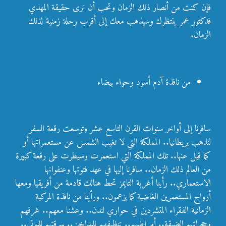
فإن كنت من أنصار ذلك الزمان وتحب أن ترى حقيقة المهدي
فدكتور عمر ينتظرك وسيذهب معك إلى أقرب رحلة زمنية لذلك
الزمان.
من نافذة آدم أسود وحواء بيضاء
سافرنا إلى أواخر سنوات القرن التاسع عشر وتوسعت رقعة السفر
لنذهب بريطانيا.. المملكة التي لا تغيب الشمس عن مستعمراتها أو
كما قيل عنها.. تلك المملكة التي استعمرت وسيطرت على رقعة كبيرة
من العالم ذلك الزمان.. سافرنا إليها في عهد فتوتها وعنفوانها
الاستعماري.. رأينا أغربة التايمز تحط هنالك قادمة من أفريقيا ومعها
أرواح المستعمرين الغاضبة كما يزعمون.. ورأينا من نافذة المركبة
الزمانية الفقراء المتشردين في حواري لندن.. وعشنا معهم.. غرفهم
وحجراتهم الضيقة.. أمراضهم.. تنظيفهم للمداخن.. سرقتهم للموتى..