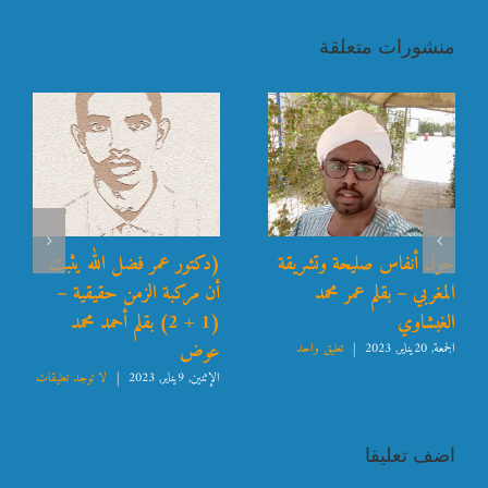
منشورات متعلقة
حول أنفاس صليحة وتشريقة
(دكتور عمر فضل الله يثبت
المغربي – بقلم عمر محمد
أن مركبة الزمن حقيقية –
الغبشاوي
(1 + 2) بقلم أحمد محمد
عوض
الجمعة, 20يناير, 2023
|
تعليق واحد
الإثنين, 9يناير, 2023
|
لا توجد تعليقات
اضف تعليقا