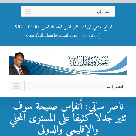
Ski
اذهب إلى...
t
conten
الموقع الرسمي للدكتور عمر فضل الله. للتواصل: 0100 - 907
omarfadlalla@hotmail.com
|
(215) +1
اذهب إلى...
ناصر ساتي: أنفاس صليحة سوف
تثير جدلاً كثيفاً على المستوى المحلي
والإقليمي والدولي