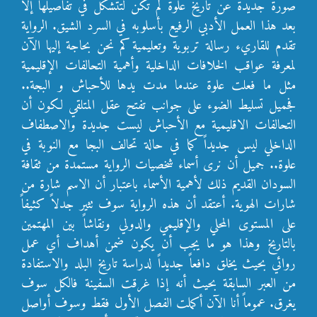
صورة جديدة عن تاريخ علوة لم تكن لتتشكل في تفاصيلها إلا
بعد هذا العمل الأدبي الرفيع بأسلوبه في السرد الشيق. الرواية
تقدم للقاريء رسالة تربوية وتعليم
ية كم نحن بحاجة إليها الآن
لمعرفة عواقب الخلافات الداخلية وأهمية التحالفات الإقليمية
مثل ما فعلت علوة عندما مدت يدها للأحباش و البجة..
فجميل تسليط الضوء على جوانب تفتح عقل المتلقي لكون أن
التحالفات الاقليمية مع الأحباش ليست جديدة والاصطفاف
الداخلي ليس جديداً كما في حالة تحالف البجا مع النوبة في
علوة.. جميل أن نرى أسماء شخصيات الرواية مستمدة من ثقافة
السودان القديم ذلك لأهمية الأسماء باعتبار أن الاسم شارة من
شارات الهوية. أعتقد أن هذه الرواية سوف تثير جدلاً كثيفاً
على المستوى المحلي والإقليمي والدولي ونقاشاً بين المهتمين
بالتاريخ وهذا هو ما يجب أن يكون ضمن أهداف أي عمل
روائي بحيث يخلق دافعاً جديداً لدراسة تاريخ البلد والاستفادة
من العبر السابقة بحيث أنه إذا غرقت السفينة فالكل سوف
يغرق. عموماً أنا الآن أكملت الفصل الأول فقط وسوف أواصل