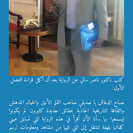
كتب دكتور ناصر ساتي عن الرواية بعد أن أكمل قراءة الفصل
الأول:
صباح الدعاش يا صديقي صاحب القلم الأنيق والخيال المدهش
والثقافة التاريخية الجاذبة بحقائق جديدة كثيرون لم يكونوا
ليسمعوا بها ..أنا الآن أقرأ في هذه الرواية التي تسابق عيني
كلماتها بلهفة لتنتقل إلى التي تليها من مشاهد ومعلومات ترسم