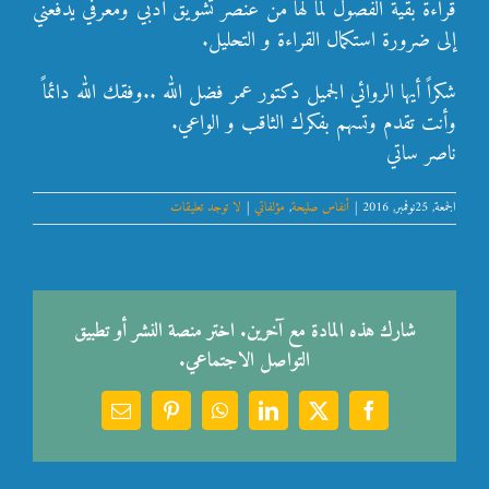
قراءة بقية الفصول لما لها من عنصر تشويق أدبي ومعرفي يدفعني
إلى ضرورة استكمال القراءة و التحليل.
شكراً أيها الروائي الجميل دكتور عمر فضل الله ..وفقك الله دائماً
وأنت تقدم وتسهم بفكرك الثاقب و الواعي.
ناصر ساتي
الجمعة, 25نوفمبر, 2016
|
أنفاس صليحة
,
مؤلفاتي
|
لا توجد تعليقات
شارك هذه المادة مع آخرين. اختر منصة النشر أو تطبيق
التواصل الاجتماعي.
Email
Pinterest
WhatsApp
LinkedIn
Facebook
X