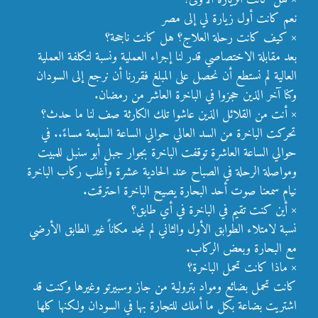
نعم كانت أول زيارة لي إلى مصر
× كيف كانت رحلة العلاج؟ هل كانت ناجحة؟
بعد مقابلة الاختصاصي قدر لنا إجراء العملية ونسبة لتكلفة العملية
العالية لم نستطع أن نحصل على المبلغ فقررنا أن نرجع إلى السودان
وكنا آخر الذين حجزوا في الباخرة العاشر من رمضان.
× أنت من القلائل الذين عاشوا تلك الكارثة صف لنا ما حدث؟
تحركت الباخرة من السد العالي حوالي الساعة السابعة مساءً.. في
حوالي الساعة العاشرة توقفت الباخرة بجوار جبل أبو سنبل للمبيت
ومواصلة الرحلة في الصباح عند الحادية عشرة وأغلب ركاب الباخرة
نيام سمعنا صوت أحد البحارة يصيح الباخرة احترقت.
× أين كنت تقيم في الباخرة في أي طابق؟
نسبة لامتلاء الطوابق الأول والثاني لم نجد مكاناً غير الطابق الأرضي
مع البحارة وبعض الركاب.
× ماذا كانت تحمل الباخرة؟
كانت تحمل بضائع ومواد بترولية من جاز وسبيرتو وغيرها وكنت قد
اشتريت بضاعة بكل ما أملك للتجارة بها في السودان ولكنها كلها