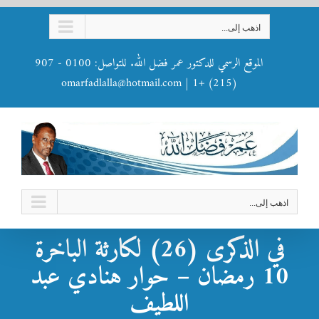
Ski
اذهب إلى...
t
conten
الموقع الرسمي للدكتور عمر فضل الله. للتواصل: 0100 - 907
omarfadlalla@hotmail.com
|
(215) +1
اذهب إلى...
في الذكرى (26) لكارثة الباخرة
10 رمضان – حوار هنادي عبد
اللطيف