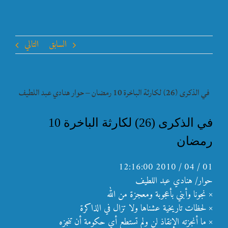
السابق
التالي
في الذكرى (26) لكارثة الباخرة 10 رمضان – حوار هنادي عبد اللطيف
في الذكرى (26) لكارثة الباخرة 10
رمضان
01 / 04 / 2010 12:16:00
حوار/ هنادي عبد اللطيف
× نجونا وأبني بأعجوبة ومعجزة من الله
× لحظات تاريخية عشناها ولا تزال في الذاكرة
× ما أنجزته الإنقاذ لن ولم تستطع أي حكومة أن تنجزه