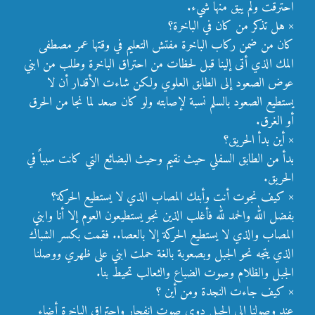
احترقت ولم يبق منها شيء.
× هل تذكر من كان في الباخرة؟
كان من ضمن ركاب الباخرة مفتش التعليم في وقتها عمر مصطفى
المك الذي أتى إلينا قبل لحظات من احتراق الباخرة وطلب من ابني
عوض الصعود إلى الطابق العلوي ولكن شاءت الأقدار أن لا
يستطيع الصعود بالسلم نسبة لإصابته ولو كان صعد لما نجا من الحرق
أو الغرق.
× أين بدأ الحريق؟
بدأ من الطابق السفلي حيث نقيم وحيث البضائع التي كانت سبباً في
الحريق.
× كيف نجوت أنت وأبنك المصاب الذي لا يستطيع الحركة؟
بفضل الله والحمد لله فأغلب الذين نجو يستطيعون العوم إلا أنا وابني
المصاب والذي لا يستطيع الحركة إلا بالعصا.. فقمت بكسر الشباك
الذي يتجه نحو الجبل وبصعوبة بالغة حملت ابني على ظهري ووصلنا
الجبل والظلام وصوت الضباع والثعالب تحيط بنا.
× كيف جاءت النجدة ومن أين ؟
عند وصولنا إلى الجبل دوى صوت انفجار واحتراق الباخرة أضاء