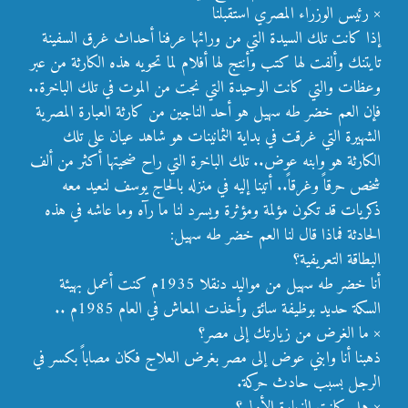
× رئيس الوزراء المصري استقبلنا
إذا كانت تلك السيدة التي من ورائها عرفنا أحداث غرق السفينة
تايتنك وألفت لها كتب وأنتج لها أفلام لما تحويه هذه الكارثة من عبر
وعظات والتي كانت الوحيدة التي نجت من الموت في تلك الباخرة..
فإن العم خضر طه سهيل هو أحد الناجين من كارثة العبارة المصرية
الشهيرة التي غرقت في بداية الثمانينات هو شاهد عيان على تلك
الكارثة هو وابنه عوض.. تلك الباخرة التي راح ضحيتها أكثر من ألف
شخص حرقاً وغرقاً.. أتينا إليه في منزله بالحاج يوسف لنعيد معه
ذكريات قد تكون مؤلمة ومؤثرة ويسرد لنا ما رآه وما عاشه في هذه
الحادثة فماذا قال لنا العم خضر طه سهيل:
البطاقة التعريفية؟
أنا خضر طه سهيل من مواليد دنقلا 1935م كنت أعمل بهيئة
السكة حديد بوظيفة سائق وأخذت المعاش في العام 1985م ..
× ما الغرض من زيارتك إلى مصر؟
ذهبنا أنا وابني عوض إلى مصر بغرض العلاج فكان مصاباً بكسر في
الرجل بسبب حادث حركة.
× هل كانت الزيارة الأولى؟