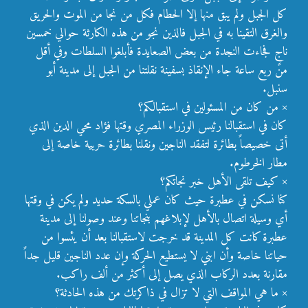
كل الجبل ولم يبق منها إلا الحطام فكل من نجا من الموت والحريق
والغرق التقينا به في الجبل فالذين نجو من هذه الكارثة حوالي خمسين
ناجٍ فجاءت النجدة من بعض الصعايدة فأبلغوا السلطات وفي أقل
من ربع ساعة جاء الإنقاذ بسفينة نقلتنا من الجبل إلى مدينة أبو
سنبل.
× من كان من المسئولين في استقبالكم؟
كان في استقبالنا رئيس الوزراء المصري وقتها فؤاد محي الدين الذي
أتى خصيصاً بطائرة لتفقد الناجين ونقلنا بطائرة حربية خاصة إلى
مطار الخرطوم.
× كيف تلقى الأهل خبر نجاتكم؟
كنا نسكن في عطبرة حيث كان عملي بالسكة حديد ولم يكن في وقتها
أي وسيلة اتصال بالأهل لإبلاغهم بنجاتنا وعند وصولنا إلى مدينة
عطبرة كانت كل المدينة قد خرجت لاستقبالنا بعد أن يئسوا من
حياتنا خاصة وأن ابني لا يستطيع الحركة وإن عدد الناجين قليل جداً
مقارنة بعدد الركاب الذي يصل إلى أكثر من ألف راكب.
× ما هي المواقف التي لا تزال في ذاكرتك من هذه الحادثة؟