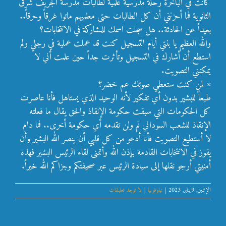
كانت في الباخرة رحلة مدرسية علمية لطالبات مدرسة الجريف شرق
الثانوية فما أحزنني أن كل الطالبات حتى معلميهم ماتوا غرقاً وحرقاً..
بعيداً عن الحادثة.. هل سجلت اسمك للمشاركة في الانتخابات؟
والله العظيم يا بنتي أيام التسجيل كنت قد عملت عملية في رجلي ولم
استطع أن أشارك في التسجيل وتأثرت جداً حين علمت أني لا
يمكنني التصويت.
× لمن كنت ستعطي صوتك عم خضر؟
طبعاً للبشير بدون أي تفكير لأنه الوحيد الذي يستاهل فأنا عاصرت
كل الحكومات التي سبقت حكومة الإنقاذ والحق يقال ما فعلته
الإنقاذ للشعب السوداني لم ولن تقدمه أي حكومة أخرى.. فما دام
لا أستطيع التصويت فأنا أدعو من كل قلبي أن ينصر الله البشير وأن
يفوز في الانتخابات القادمة بإذن الله وأتمنى لقاء الرئيس البشير فهذه
أمنيتي أرجو نقلها إلى سيادة الرئيس عبر صحيفتكم وجزاكم الله خيراً.
الإثنين, 9يناير, 2023
|
نيلوفوبيا
|
لا توجد تعليقات