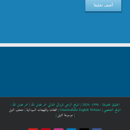
الحقوق محفوظة - 1996- 2026 | الموقع الرسمي للروائي العالمي عمر فضل الله |
عمر فضل الله :
الموقع الشخصي |
Omarfadlalla English Website |
اللغات واللهجات السودانية
|
متحف النيل
|
موسوعة النيل
|