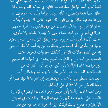
لأول وهلة حين تبدأ في قراءة الرواية، ترى كأن الكاتب يحكي لك
قصةً تدور أحداثُها على ضفاف نهر التايمز في لندن، فقد وصف لنا
حالة أهلها بدقة وتفصيل، كأنه عايشها ورآها رأي عين، وصف لنا
ببراعة متناهية حالة البؤس التي كان عليها الناس فلا يجدون بُدًا من
خيار الانتحار عبر القذف بأنفسهم من فوق الكوبري ليلقَوْا حتفهم
غرقا في أمواج النهر المتلاطمة، حين لا يجدون طعاما ولا مأوى،
حيث كان المأوى يُستأجر يوما بيوم، ويظل البؤساء من الناس يبحثون
يوميا عن مأوى، أو قطعة خبز يخطفونها من يد أحد الأطفال، حتى
إنه من كثرة حالات الانتحار تشكلت عصابات لتجريد جثث
الضحايا من الملابس والمقتنيات لعلهم يجدون في ثمنها ما قد يعينهم
على مواصلة الحياة البائسة بأي ثمن، ودون أي اكتراث من
السلطات، فقد بات هذا الأمر عاديا لا يؤبه له، وتشكلت أيضا
عصابات للسطو على الأغنياء، ويضطرون إلى ممارسة الرذيلة قسرا أو
رضًا للتمكن من الاستمرار على قيد الحياة.
ومن تلك الحال البائسة يأتي مولينو (وهو المعادل الموضوعي لإدارة
التسلط على الشعوب المقهورة) فيجند الرجال والفتيات في الجيش
الإنجليزي، فيفرح بذلك أولئك البؤساء هربا مما هم فيه من فقر