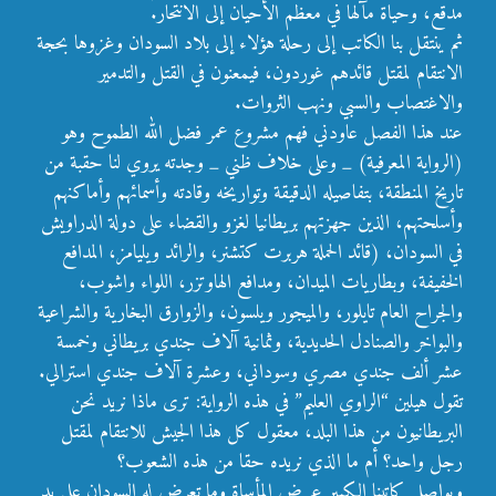
مدقع، وحياة مآلها في معظم الأحيان إلى الانتحار.
ثم ينتقل بنا الكاتب إلى رحلة هؤلاء إلى بلاد السودان وغزوها بحجة
الانتقام لمقتل قائدهم غوردون، فيمعنون في القتل والتدمير
والاغتصاب والسبي ونهب الثروات.
عند هذا الفصل عاودني فهم مشروع عمر فضل الله الطموح وهو
(الرواية المعرفية) _ وعلى خلاف ظني _ وجدته يروي لنا حقبة من
تاريخ المنطقة، بتفاصيله الدقيقة وتواريخه وقادته وأسمائهم وأماكنهم
وأسلحتهم، الذين جهزتهم بريطانيا لغزو والقضاء على دولة الدراويش
في السودان، (قائد الحملة هربرت كتشنر، والرائد ويليامز، المدافع
الخفيفة، وبطاريات الميدان، ومدافع الهاوتزر، اللواء واشوب،
والجراح العام تايلور، والميجور ويلسون، والزوارق البخارية والشراعية
والبواخر والصنادل الحديدية، وثمانية آلاف جندي بريطاني وخمسة
عشر ألف جندي مصري وسوداني، وعشرة آلاف جندي استرالي.
تقول هيلين “الراوي العليم” في هذه الرواية: ترى ماذا نريد نحن
البريطانيون من هذا البلد، معقول كل هذا الجيش للانتقام لمقتل
رجل واحد؟ أم ما الذي نريده حقا من هذه الشعوب؟
ويواصل كاتبنا الكبير عرض المأساة وما تعرض له السودان على يد