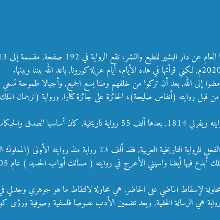
ير للطبع والنشر، تقع الرواية في 192 صفحة, مقسمة إلى 13 فصل.
ن مضوا إلى الله, بعد أن تركوا من خلفهم وطنا يسع الجميع, وأجيالا طموحة تس
 له من قبل روايته (أنفاس صليحة)، الحائزة على جائزة كتارا, ورواية (ترجمان ال
والرواية التاريخية التي بدأها في الغرب والتر سكون الاسكتلندي بروايته ويفرلي 14
في الأدب العربي يعتبر النقاد والباحثون جورجي زيدان هو الأب الفعلي للرواية 
محاولة لإسقاط الماضي على الحاضر, هي محاولة لالتقاط ما هو جوهري وجدلي في علا
رواية هي الرسالة الخفية, ويعد تضمين الأدب نصوصا فلسفية وصوفية ورؤى كوني