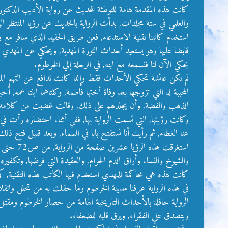
كانت هذه المقدمة هامة للتوطئة للحديث عن رواية الأديب الدكتور/ 
والعلمي في ستة مجلدات, بدأت الرواية بالحديث عن رؤيا المنتظر الت
استخدم كاتبنا تقنية الاستدعاء, فعن طريق الحفيد الذي سافر مع 
قابضا عليها وهو يستعيد أحداث الثورة المهدية, ويحكي عن المهد
يحكي الآن لنا فنسمعه مع ابنه, في الرحلة إلي الخرطوم.
لم تكن عائشة تحكي الأحداث فقط وإنما كانت تدافع عن التهم الم
المحببة له التي تزوجها بعد وفاة أختها فاطمة, وكلتاهما ابنتا عم
الذهب والفضة, وأن يجلدهم على ذلك, وقالت غضبت من كلامه ور
وكانت رؤيتها, التي تسمت الرواية بها, ففي أثناء احتضاره رأت في 
عنا الغطاء, ثم رأيت أنا نستفتح بابا في السماء, وبعد قليل فتح ذ
والشيوخ والنساء وأراق الدم الحرام, والعقيدة التي فرضها, وتكفير
كانت هذه هي محاكمة للمهدي استخدم فيها الكاتب هذه التقنية, كي ي
في هذه الرواية عرفنا مدينة الخرطوم وما حفلت به من تحلل وانفل
الرواية حافلة بالأحداث التاريخية الهامة من حصار الخرطوم وم
ويتصدق علي الفقراء, ويرق قلبه للضعفاء.