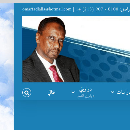
9 (215) +1
|
omarfadlalla@hotmail.com
دواويني
راسات
قناتي
دواوين الشعر