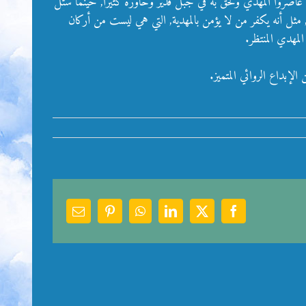
ن عاصروا المهدي ولحق به في جبل قدير وحاوره كثيرا, حينما سئل
ثل أنه يكفر من لا يؤمن بالمهدية, التي هي ليست من أركان
لمهدي المنتظر.
الإبداع الروائي المتميز.
Email
Pinterest
WhatsApp
LinkedIn
Facebook
X