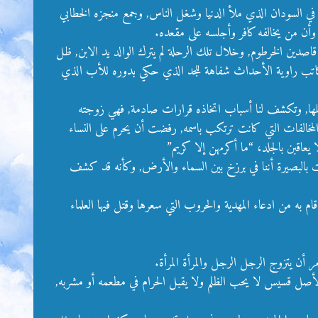
ية في السودان الذي ملأ الدنيا وشغل الناس, وجمع منجزه الخطابي
ر وأن من يخالفه كافر وأجلسه على مقعده.
اصدين الخرطوم, وخلال تلك الرحلة لم يترك الوالد يد الابن, ظل
 الكاتب راوية الأحداث شفاهة للجد الذي حكي بدوره للأب الذي
هلها, وتكشف لنا أسباب اتخاذه قرارات صادمة, فهي زوجته
ي المخالفات التي كانت ترتكب باسمه, رفضت أن يحرم على النساء
بن بالجلد، “ما أكرمهن إلا كريم”
أيت بالبصيرة أننا في برزخ بين السماء والأرض, وكأنه قد كشف
سؤاله عن كل ما فعل وما قام به من ادعاء المهدية والحروب التي سعرها وقتل فيها العلماء
 أن يتزوج الرجل الرجل والمرأة المرأة.
أصل قسيس لا يحب الظلم ولا يقبل الحرام في مطعمه أو مشربه,