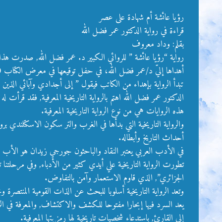
رؤيا عائشة أم شهادة على عصر
قراءة في رواية الدكتور عمر فضل الله
بقلم: وداد معروف
رواية “رؤيا عائشة ” للروائي الكبير د. عمر فضل الله, صدرت هذا العام عن دار البش
أهداها إليّ د/عمر فضل الله، في حفل توقيعها في معرض الكتاب 2020م, لكني قرأتها في هذه الأيام، أيام عزلة كورونا, باعد الله بيننا وبينها.
تبدأ الرواية بإهداء من الكاتب فيقول ” إلى أجدادي وآبائي الذي
الدكتور عمر فضل الله اهتم بالرواية التاريخية المعرفية, فقد قرأت
هذه الروايات هي من نوع الرواية التاريخية المعرفية.
أحداث التاريخ وأبطاله.
الجزائري”, الذي قاوم الاستعمار وآمن بالتفاوض.
وتعد الرواية التاريخية أسلوبا للبحث عن الذات القومية المنتصرة و
يعد السرد فيها إبحارا مفتوحا للكشف والاكتشاف, والمعرفة في ال
إلى القارئ, باستدعاء شخصيات تاريخية لها رمزيتها المعرفية.