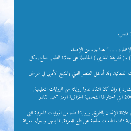
عي لإعماره ……” هذا جزء من الإهداء
ملك) و( تشريقة المغربي ) الحاصلة على جائزة الطيب صالح, وكل
18, بعدها ألف 55 رواية تاريخية, كان أساسها الصدق والحبكات الفجائية, وقد أدخل العنصر الفني والمنهج الأدبي في عرض
التاريخية العربية, فقد ألف 23 رواية منذ روايته الأولى (المملوك الشارد ) وإن كان النقاد عدوا رواياته من الروايات التعليمية,
تطورت الرواية التاريخية علي أيدي كثير من الأدباء, وفي مرحلتنا تلك أبدع فيها أيضا واسيني الأعرج في روايته ( مسالك أبواب الحديد ) عام 2005 التي اختار لها الشخصية الجزائرية الرمز “عبد القادر
قة الإنسان بالتاريخ, وروايتنا هذه من الروايات المعرفية التي
ة ذات تطلعات سامية هو إنتاج للمعرفة, مما يسهل وصول المعرفة