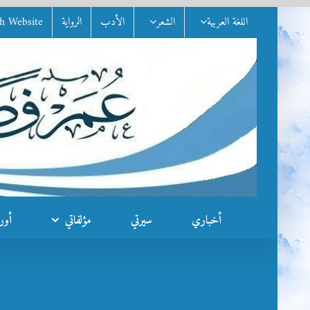
Ski
اللغة العربية
الشعر
الأدب
الرواية
sh Website
t
conten
أخباري
سيرتي
مؤلفاتي
أور