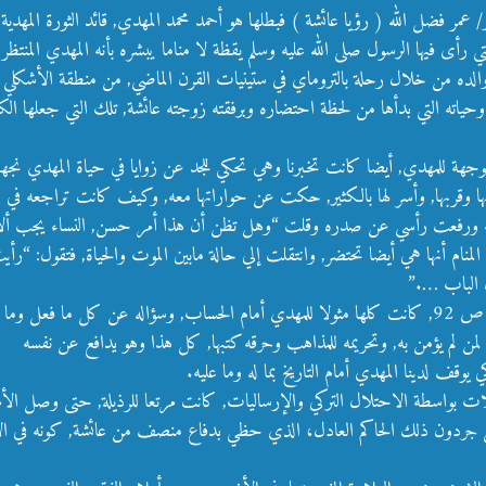
عمر فضل الله ( رؤيا عائشة ) فبطلها هو أحمد محمد المهدي, قائد الثورة المهد
ي رأى فيها الرسول صلى الله عليه وسلم يقظة لا مناما يبشره بأنه المهدي المنتظ
والده من خلال رحلة بالتروماي في ستينيات القرن الماضي, من منطقة الأشكلي ق
ي وحياته التي بدأها من لحظة احتضاره وبرفقته زوجته عائشة, تلك التي جعلها
وجهة للمهدي, أيضا كانت تخبرنا وهي تحكي للجد عن زوايا في حياة المهدي نج
ه, أحبها وقربها, وأسر لها بالكثير, حكت عن حواراتها معه, وكيف كانت تراجعه ف
فعت رأسي عن صدره وقلت “وهل تظن أن هذا أمر حسن, النساء يجب ألا يعاق
المنام أنها هي أيضا تحتضر, وانتقلت إلي حالة مابين الموت والحياة, فتقول: “ر
لك الباب ….”
استغرقت هذه الرؤيا عشرين صفحة من الرواية, من ص72 حتى ص 92, كانت كلها مثولا للمهدي أمام الحساب, و
ه لمن لم يؤمن به, وتحريمه للمذاهب وحرقه كتبها, كل هذا وهو يدافع عن نفسه
وقف لدينا المهدي أمام التاريخ بما له وما عليه.
ات بواسطة الاحتلال التركي والإرساليات, كانت مرتعا للرذيلة, حتى وصل الأمر
قتل جردون ذلك الحاكم العادل، الذي حظي بدفاع منصف من عائشة, كونه في ال