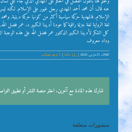
ونختم هنا بالقول الفصل في الحكم على المهدي الذي جاء علي لسان
عنه قال: أن محمد أحمد المهدي رجل غيور على الإسلام, لكنه ليس
الإسلام, فالمهدية حركة سياسية أكثر من كونها حركة دينية, ومحمد
لغة الرواية لغة جزلة راقية كما عودنا أديبنا الكبير د. عمر فضل ا
كل الشكر لأديبنا الكبير الدكتور عمر فضل الله على هذه الوجبة الدسم
وداد معروف
الثلاثاء, 31مارس, 2020
|
رؤيا عائشة
|
لا توجد تعليقات
شارك هذه المادة مع آخرين. اختر منصة النشر أو تطبيق التوا
منشورات متعلقة