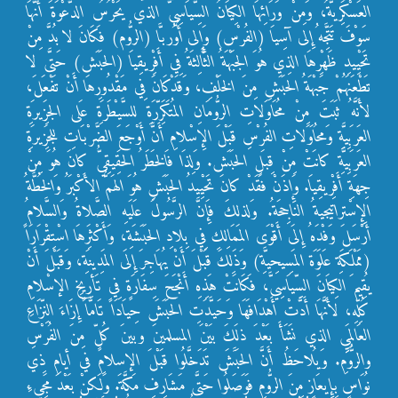
العَسْكَرِيَّةُ، وَمِنْ وَرَائِهَا الكِيَانُ السِّيَاسِيُّ الذي يَحْرُسُ الدَّعْوَةَ أَنَّهَا
سَوْفَ تَتَّجِهُ إِلى آسِيَا (الفُرْس) وَإِلى أُوُربَّا (الرُّوم) فَكَانَ لا بُدَّ مِنْ
تَحْيِيدِ ظَهْرِهَا الذِي هُوَ الجَبْهَةُ الثَّالِثَةُ فِي أَفْرِيقِيَا (الحَبَش) حَتَّى لا
تَطْعَنَهُمْ جَبْهَةُ الحَبَشِ مِنَ الخَلْفِ، وَقَدْكَانَ فِي مَقْدُورِهَا أَنْ تَفْعَلَ،
لأَنَّهُ ثَبَتَ مِنْ مُحَاوَلاتِ الرُّومَانِ المُتَكَرِّرَةِ للسَّيْطَرَةِ عَلى الجَزِيرَةِ
العَرَبِيَّةِ وَمحُاَوَلاتِ الفُرْسِ قَبْلَ الإِسْلامِ أَنَّ أَوْجَعَ الضَّرْبَاتِ للجَزِيرَةِ
العَرَبِيَّةِ كانَتْ مِنْ قِبَلِ الحَبَش. وَلِذَا فَالخَطَرُ الحَقِيقِيُّ كانَ هُوَ مِنْ
جِهَةِ أَفْرِيقِيَا. وَإِذَنْ فَقَدْ كانَ تَحْيِيدُ الحَبَشِ هُوَ الهَمُّ الأَكْبَرُ وَالخُطَّةُ
الإِسْتراتيجيةُ الناجِحَةُ. وَلذلكَ فَإِنَّ الرَّسُولَ عَلَيهِ الصَّلاةُ وَالسَّلامُ
أَرْسَلَ وَفْدَهُ إِلَى أَقْوَى المَمَالِكِ فِي بِلادِ الحَبَشَةِ، وَأَكْثَرِهَا اسْتِقْرَارَاً
(مَمْلَكَةِ عَلَوَة المَسِيحِيَّةِ) وَذَلِكَ قَبْلَ أَنْ يُهَاجِرَ إِلَى المَدِينَةِ، وَقَبْلَ أَنْ
يُقِيمَ الكِيَانَ السِّيَاسِيَّ، فَكَانَتْ هَذِهِ أَنْجَحَ سِفَارَةٍ فِي تَأرِيخِ الإسْلامِ
كُلِّهِ، لأَنَّهَا أَدَّتْ أَهْدَافَهَا وَحَيَّدَتِ الحَبَشَ حِيَادَاً تَامَّاً إِزَاءَ النِّزَاعِ
العَالمَِيِِ الذي نَشَأَ بَعْدَ ذلَكَ بَيْنَ المسلمينَ وبينَ كُلٍّ مِنَ الفُرْسِ
والرُّومِ. وَيُلاحَظُ أَنَّ الحَبََشَ تَدَخَّلُوا قَبْلَ الإسلامِ في أيامِ ذِي
نُوَاسٍ بِإِيعَازٍ مِنَ الرُّومِ فَوَصَلُوا حَتَّى مَشَارِفِ مَكَّةَ. وَلَكنْ بَعْدَ مَجِيءِ