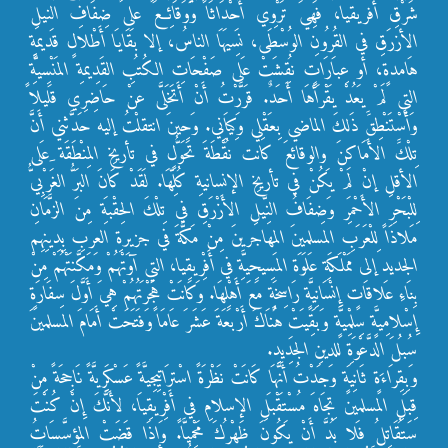
شَرْقِ أفريقيا، فَهِيَ تَرْوِي أَحْدَاثَاً وَوَقَائِعَ على ضِفَافِ النيلِ
الأزرَقِ في القُرُونِ الوُسْطَى، نَسِيَهَا الناسُ، إلا بَقَايَا أَطْلالٍ قَديمةٍ
هَامدةٍ، أو عِبَارَاتٍ نُقِشَتْ عَلى صَفْحَاتِ الكُتُبِ القَدِيمةِ المَنْسِيَّةِ
التي لَمْ يَعُدْ يَقْرَأهَا أَحَدٌ. قَرَّرْتُ أَنْ أَتَخَلَّى عنْ حَاضِرِي قَليلاً
وَأَسْتَنْطِقََ ذَلكَ الماضي بِعَقْلِي وَكِيَانِي. وَحِينَ انتقلْتُ إليه حَدَّثني أَنَّ
تِلْكََ الأَمَاكنَ والوقائعَ كانت نُقْطَةَ تَحَوُّلٍ في تأريخِ المِنْطَقَة ِعَلى
الأقلِ إنْ لَمْ يَكُنْ في تأريخِ الإنسانيةِ كُلِّهَا. لَقَدْ كَانَ البَرُّ الغَرْبِيُّ
لِلْبَحْرِ الأَحْمَرِ وَضِفَافُ النِّيلِ الأَزْرَقِ في تِلْكَ الحِقْبَةِ مِنَ الزَّمَانِ
مَلاذَاً لِلْعَرَبِ المسلمينَ المهاجرينَ مِنْ مَكَّةَ في جزيرةِ العربِ بِدِينِهِم
الجديد إلى مَمْلَكَةِ عَلَوَة المَسِيحِيَّةِ في أَفْرِيقِيا، التي آوَتْهُمْ وَمَكَّنَتْهُمْ مِنْ
بِنَاءِ عَلاقَاتٍ إِنْسَانِيَّةٍ رَاسِخَةٍ مَعَ أَهْلِهَا. وَكَانَتْ هَجْرَتُهُمْ هِيَ أَوَّلَ سِفَارَةٍ
إِسْلامِيَّةٍ سِلْمِيَّةٍ وَبَقِيَتْ هُنَاكَ أَرْبَعَةَ عَشَرَ عَامَاً وَفَتَحَتْ أَمَامَ المسلمينَ
سُبُلَ الدَّعْوَةِ للدينِ الجَدِيدِ.
وَبِقِرَاءَةٍ ثَانِيَةٍ وَجَدْتُ أَنَّهَا كَانَتْ نَظْرَةً اسْترَاتيِجِيَّةً عَسْكَرِيَّةً نَاجِحَةً مِنْ
قِبَلِ المسلمين تِجَاهَ مُسْتَقْبَلِ الإسلامِ في أَفْرِيقِيَا، لأَنَّكَ إِنْ كُنْتَ
سَتُقَاتِلُ فَلا بُدَّ أَنْ يَكُونَ ظَهْرُكَ مَحْمِيَّاً. وَإذَا قَضَتْ المؤسَّسَاتُ