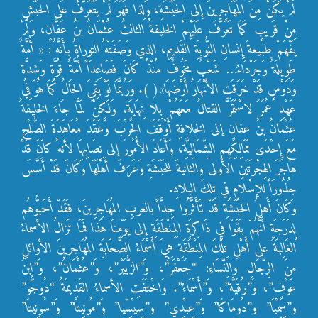
لَمْ يَكُنْ مِنَ المُهَاجِرِينَ إِلى الحَبَشَةِ، وَلِذا فَهُوَ لَمْ يَتَعَرَّفْ عَلى الحَبَشِ
مِنْ قَريبٍ كَمَا تَعَرَّفَ عَلَيْهِمْ الخليفةُ الثالثُ عُثْمَانُ بنُ عَفَّانٍ، وَلَمْ
يَفْهَمْ طبيعةَ إِنسانِ النُّوبَةِ القَديمِ، الذي وَصَفَتْهُ التوراةُ بِأَنَّهُ : « أُمَّةٌ
طَوِيلَةٌ وَجَرْدَاءُ… شَعْبٌ مَخُوفٌ مُنْذُ كَانَ فَصَاعِدَاً أُمَّةَ قُوَّةٍ وَشِدَّةٍ
وَدَوْسٍ قَدْ خَرَقَتِ الأَنْهَارُ أَرْضَهَا»( ). وَرُبَّمَا لَوْ بَقِيَ الحَالُ كَمَا هُوَ فِي
عَهْدِ عُمَرَ لاسْتَمَرَّ القتالُ مَعَهُمْ بِلا نِهَايَةٍ. وَلَكِنْ لَمَّا جَاءَ الخليفةُ
عُثْمَانُ بنُ عفانٍ إلى الخلافةِ أَوْقَفَ الحرْبَ وَعَقَدَ مُعَاهَدَةَ الصُّلْحِ
مَعَ إِحْدَى مَمَالِكِهِم الشِّمَالِيَّةِ، وَأَعَادَ الأُمُورَ إلى نِصَابِهَا لأنهُ كاَنَ قَدْ
هَاجَرَ الهِجْرَتَينِ الأُولى والثانيةَ للحَبَشَةِ وَعَرَفَ أَهْلَهَا وَكَانَ قَدْ أَسَّسَ
جُذُورَاً للإسْلامِ فِي تِلكَ البِلادِ.
وَكَانَ أَهلُ الحَبَشَةِ قَدْ تَأَثَّرُوا جِدَّاً بالعربِ المُهَاجِرِينَ، فَقَدْ أَحَبُّوهُم
لٍدَرَجَةِ أَنَّهُمْ بَقَوْا فيِ ذَاكِرَةِ الِمِنْطَقَةِ إلى يَوْمِنَا هَذا فَمَا تَزالُ الأسماءُ
الغَالِبَةُ على أَهْلِ تِلْكَ المِنْطَقَةِ هِيَ أَسْمَاءُ الصَّحَابَةِ المُهَاجِرينَ الأوائلِ
منَ الرِّجَالِ والنِّسَاءِ: “جَعْفَرُ”، وَ”الزُّبَيْر”، وَ”عُثْمَانُ”، وَ”ابنُ
عَوْفٍ”، وَ”رُقَيَّة”، وَ”أَسْمَاءُ”. وَاخْتَفَتِ الأسماءُ القَدِيمَةُ “دُوجُّو”
و”سِمْبَا” و”دُومَاكَا” وَ”عِبْدِي” و”سِيْسِّيا” وَ”مُونيِتَا” وَ”سُونِيتَا”