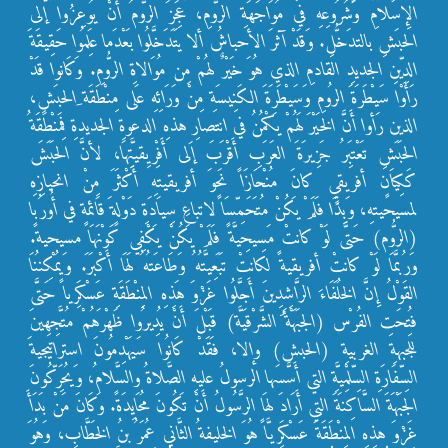
الإِسلامِ وَشُرُوعِهِ في مُوَاجَهَةِ الرُّومِ، عَجِزَ الرُّومُ أَنْ يُوعِزُوا إلى
الحبَشِ بالتدَخُّلِ. وَقَدْ آثرَ الأحباشُ ألا يَتَدَخَّلُوا بَعْدَما عَلِمُوا حَقِيقَةَ
الدِّينِ الجديدِ القادمِ الذي هُوَ خَيْرٌ لهُمْ مِن مُوَالاةِ الرُّومِ. وَكَانوا قَدْ
رَأَوْا سَيْطَرَةَ الرُومِ وَسَيْطَرَةَ الكَنِيسَةِ مِنْ وَرَائِهِ عَلى مِنْطَقَة ِالحبَشِ،
الذين رَأوا أَنَّ الخَيْرَ لَهُمْ يَكْمُنُ في انتصارِ هذهِ الدعوةِ الجديدةِ فَمِنْطَقَةُ
الحَبَشِ تَعْتَبِرُ جَزِيرَةَ العَرَبِ أَقْرَبَ إَلى أَفْرِيِقيَّتِهَا، لأنَّ الحَبَشَ
كَكِيَانٍ أفريقيٍ كانَ مُنْحَازَاً نَحوَ أفريقيتهِ أَكْثَرَ مِنْ انحيازِهِ
لمسيحيتهِ، وَبِذَا فَلَمْ يَكُنْ مُتَحَمِّسَاً لاتباعِ سِيَادَةِ دَوْلةٍَ قَائمةٍ في أُورُبا
(الرُّوم) حَتَّى لَوْ كانتْ مَسِيحِيَّةً فَلَمْ يَكُنْ يَكْفِي كَوْنَهَا مسيحيةً.
وَرُبَّمَا لَوْ كانتْ أفريقيةً لكانتْ تَبَعِيَّتُهُ وَطَاعَتُهُ لَهَا أَكْبَرَ. وَيُمْكِنُنَا
القَوْلُ إِنَّ الخُلَفَاءَ الرَّاشِدِينَ أَجَّلُوا غَزْوَ هَذِهِ المِنْطَقَةِ عَسْكَرِياً حَتَّى
فُتِحَتِ الفُرْس (الجَبَهْةَ ُالشَّرْقَيَّة) قَبْلَ أَنْ يُدِيرُوا ظَهْرَهُمْ مُتَّجِهِينَ
للجبهةِ الغربيةِ (الحبش) وإلا، فَقَدْ كَانُوا سَيَهْدِمُونَ استراتيجيةَ
السِّفَارَةِ السِّلْمِيَّةِ التي أَسَّسَها الرسولُ عليهِ الصَّلاةُ والسَّلامُ، وَيُحَرِّكُونَ
الجَبْهَةَ السَّاكِنَةَ التي أَرَادَ لهَا الرَّسُولُ أَنْ تَكُونَ مُحَايِدَةً. وَكَانَ مَنْ بَدَأَ
غَزْوَ هذِهِ المِنْطَقَةَ عَسْكَرِيَّاً هُوَ الخليفةُ الثَّاني عُمَرُ بنُ الخَطَّابِ، وَهُوَ