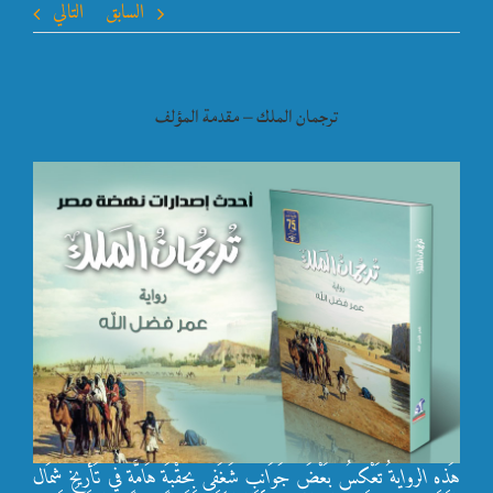
السابق
التالي
ترجمان الملك – مقدمة المؤلف
هَذِهِ الروايةُ تَعْكِسُ بَعْضَ جَوَانِبِ شَغَفِي بِحِقْبَةٍ هَامَّةٍ في تَأرِيخِ شِمَال