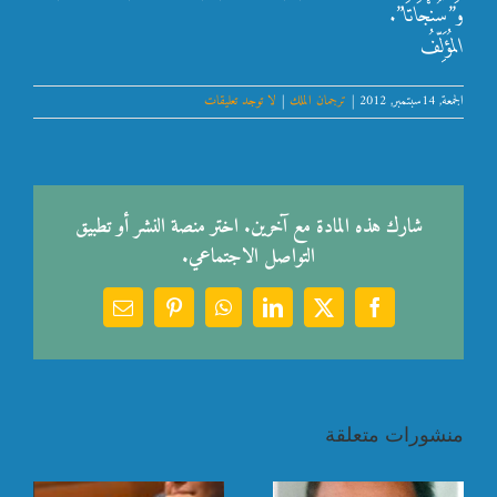
وَ”سُنْجَاتَا”.
المُؤَلِّفُ
الجمعة, 14سبتمبر, 2012
|
ترجمان الملك
|
لا توجد تعليقات
شارك هذه المادة مع آخرين. اختر منصة النشر أو تطبيق
التواصل الاجتماعي.
Email
Pinterest
WhatsApp
LinkedIn
Facebook
X
منشورات متعلقة