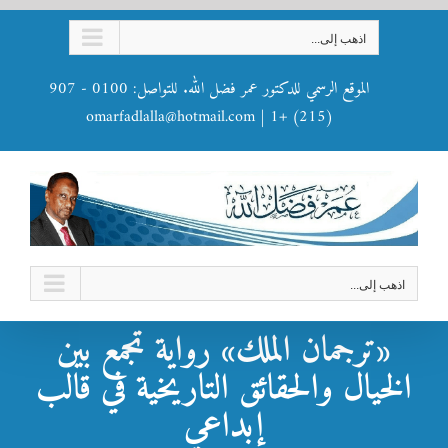
Ski
اذهب إلى...
t
conten
الموقع الرسمي للدكتور عمر فضل الله. للتواصل: 0100 - 907
omarfadlalla@hotmail.com
|
(215) +1
اذهب إلى...
«ترجمان الملك» رواية تجمع بين
الخيال والحقائق التاريخية في قالب
إبداعي