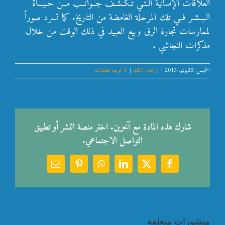
العلاقات الإنسانية الـتـي تـكـشـف جــوانــب مــن حـيـاة
الـبـشـر فــي تلك المرحلة الغامضة من التاريخ. كما تسرد صوراً
لممارسات تجارة الرق وبيع العبيد في ذلك الوقت من خلال
مذكرات النجاشي .
الخميس, 20يونيو, 2013
|
ترجمان الملك
|
لا توجد تعليقات
شارك هذه المادة مع آخرين. اختر منصة النشر أو تطبيق
التواصل الاجتماعي.
Email
Pinterest
WhatsApp
LinkedIn
Facebook
X
منشورات متعلقة