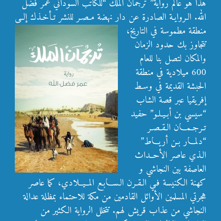
هذا هو عالم رواية” ترجمان الملك “للكاتب السوداني عمر فضل
الله. الـروايـة الصادرة عن دار
نهضة مـصـر للنشر تـأخـذك إلــى
منطقة مطموسة في التاريخ،
تتجاوز بك حدود الزمان
والمكان لتصل بنا للعام
600 ميلادية في منطقة
الحبشة القديمة في وسـط
إفريقيا عبر قصة الشاب
“سيسي بن أبـيـلـو” حفيد
تـرجـمـان الـقـصـر
“دلمـــار بـن أريــاط”
الـذي عاصر الأحــداث
العاصفة بين النجاشي و
كهنة الكنيسة فـي الـقـرن الـسـابـع المــيــلادي، كما عاصر
هجرتي المسلمين الأوائل القادمين من مكة للاحتماء بمظلة عدالة
النجاشي من عذاب قريش لهم. تتخلل الرواية الكثير من