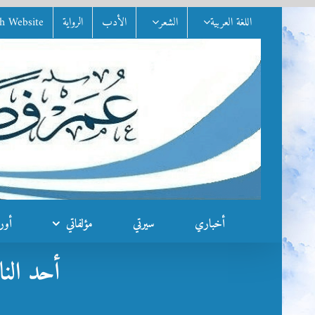
Ski
اللغة العربية
الشعر
الأدب
الرواية
sh Website
t
conten
أخباري
سيرتي
مؤلفاتي
أور
أحد الناجين من ب