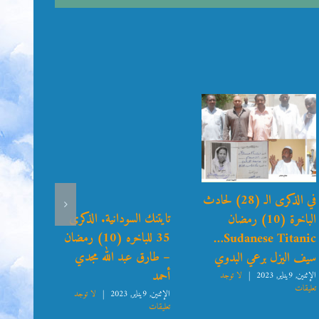
في الذكرى الـ (28) لحادث
(دكتور
تايتنك السودانية. الذكرى
الباخرة (10) رمضان
أن مرك
35 للباخره (10) رمضان
Sudanese Titanic…
– طارق عبد الله مجدي
سيف اليزل برعي البدوي
عوض
أحمد
الإثنين, 9يناير, 2023
|
لا توجد
الإثنين, 9يناير, 2023
تعليقات
تعليقات
الإثنين, 9يناير, 2023
|
لا توجد
تعليقات