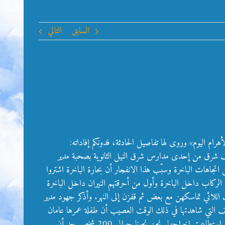
السابق
التالي
جريف شرق من إحدى مدارس شرق النيل الثانوية بصحبة مدير
اتجاهات الباخرة وسبّب هذا الانفجار أن بحارة الباخرة اشتروا
الركاب داخل الباخرة وأول من أحرقتهم النيران داخل الباخرة
جريف اللائي تماسكهن مع بعض ثم قفزن إلى النهر. وأذكر جهود مدير
رائف التي شاهدتها في ذلك الوقت العصيب أن طفلة عمرها عامان
احترقت أسرتها بعد أن وضعتها أمها على سطح أسفنج وأنزلتها الماء فجاءت امرأة هولندية أثناء سياحتها ووجدت الطفلة طافية على الماء فدفعتها حتى استطاعت إخراجها. نحن نجونا حوالي 200 شخص بعد أن