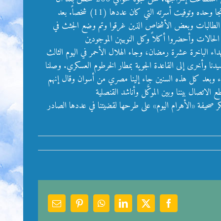
صعدنا سفح جبل أبوسنبل ووجدنا حيوانات مفترسة قتلت حوالي سبع أشخاص وأذكر امرأة عروس نجت وزوجها توفي، وأيضاً رجل من بحري نجا وحده وتوفيت أسرته التي كان عددها (11) شخصاً. بعد
ن الطالبات وبعض الأشخاص الذين غرقوا وتم وضع الجثث في
الحالات وأحضروا أكلاً وكل النوبيين الموجودين
اء الباخرة عشرة رمضان، وجاء الهلال الأحمر في اليوم الثالث
نا وأخرى إلى القاعدة الجوية بمطار الخرطوم العسكري. وصلنا
 شيء وبعد كل هذه السنين جاء إلينا مصري من أسوان وقال إنهم
لاتصال بيننا وبين الموكَّل وأناشد القنصلية
كر صحيفة «الأهرام اليوم» على طرحها لقضيتنا في عددها الصادر
Email
Pinterest
WhatsApp
LinkedIn
Facebook
X