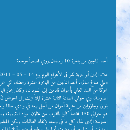
أحد الناجين من باخرة 10 رمضان يروي قصصاً موجعة
علاء الدين أبو حربة
نشر في الأهرام اليوم يوم 14 – 05 – 2011
«علي صالح سالم»، أحد الناجين من الباخرة عشرة رمضان التي غرقت في أبو سنبل في عام 1983م، وهي قادمة من مصر إلى السودان، إلتقته «الأهرا
تحركنا من السد العالي بأسوان قادمين إلى السودان، وكان إبحار
المدرسة، وفي حوالي الساعة الثانية عشرة ليلاً نزلت إلى الحوض ل
بنزين وجازولين من مدينة أسوان من أجل بيعه في وادي حلفا وبعد 
هم حوالي 150 شخصاً كانوا بالقرب من مخازن المواد 
المدرسة الذي بذل كل ما في وسعه لإنقاذ الطالبات ولكن المعلمين 