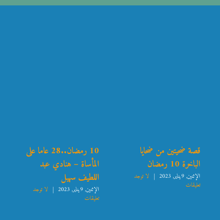
قصة ضحيتين من ضحايا
10 رمضان..28 عاما على
الباخرة 10 رمضان
المأساة – هنادي عبد
اللطيف سهيل
الإثنين, 9يناير, 2023
|
لا توجد
تعليقات
الإثنين, 9يناير, 2023
|
لا توجد
تعليقات