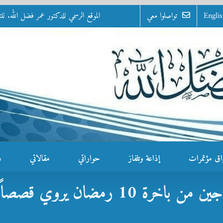
Engli
تواصلوا معي
الموقع الرسمي للدكتور عمر فضل الله. للتواصل: 0100 - 07
اق مؤتمرات
إذاعة وتلفاز
حواراتي
مقالاتي
د
اخرة 10 رمضان يروي قصصاً موجعة