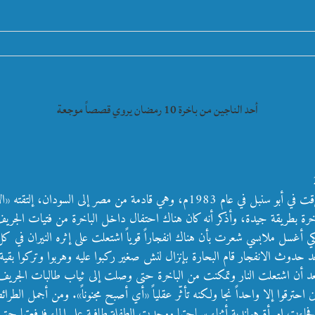
أحد الناجين من باخرة 10 رمضان يروي قصصاً موجعة
م اليوم» وروى لها تفاصيل الحادثة، فدونكم إفاداته:
 الباخرة بطريقة جيدة، وأذكر أنه كان هناك احتفال داخل الباخرة من فتيات ال
كي أغسل ملابسي شعرت بأن هناك انفجاراً قوياً اشتعلت على إثره النيران في كل 
حدوث الانفجار قام البحارة بإنزال لنش صغير ركبوا عليه وهربوا وتركوا بقية 
البترولية، وبعد أن اشتعلت النار وتمكنت من الباخرة حتى وصلت إلى ثياب طالبات ال
احترقوا إلا واحداً نجا ولكنه تأثّر عقلياً «أي أصبح مجنوناً». ومن أجمل الط