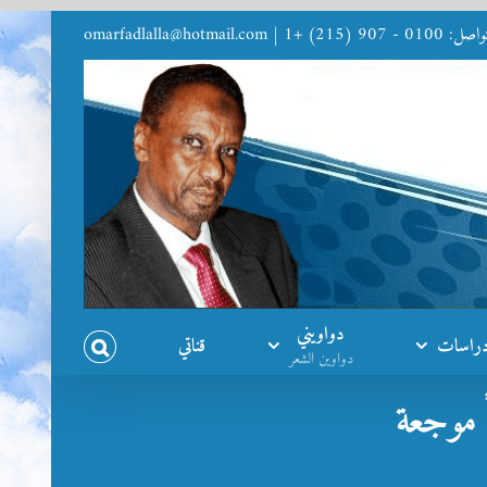
9 (215) +1
|
omarfadlalla@hotmail.com
دواويني
راسات
قناتي
دواوين الشعر