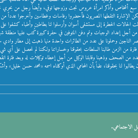
 لكن الإشارة التقطها المصريون فأحضروا رفاسات وغطاسين وأخرجوا عدداً م
ّلت الحالات الخطرة إلى مستشفى أسوان وأرسلوا لنا بطاطين وأطباء كشفوا على 
ا من أجل إعداد الوجبات وتم دفن المتوفين في حفرة كبيرة كُتب عليها منطقة شهد
ر الناجين وحملونا على عدد من الطائرات واحدة منها ذهبت إلى مطار وادي سيد
بعد فترة من الزمن طالبنا السلطات بحقوقنا وخساراتنا ولكننا لم نحصل على أي
د من الصحف وذهبنا وقابلنا الوكيل من أجل إعطاء توكيلات له وبعد فترة انقطع ا
طالبوا لنا بحقوقنا، علماً بأن المحامي الذي أوكلناه اسمه «محمد حسن خليل» وأش
صل الاجتماعي.