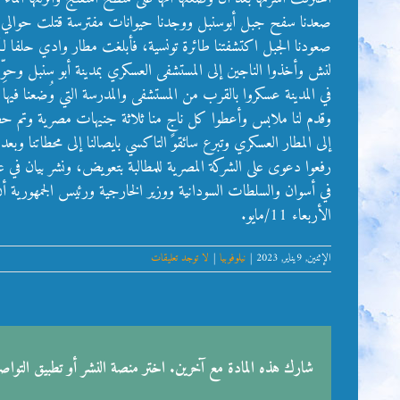
صعودنا الجبل اكتشفتنا طائرة تونسية، فأبلغت مطار وادي حلفا
لنش وأخذوا الناجين إلى المستشفى العسكري بمدينة أبو سنبل وحوِ
في المدينة عسكروا بالقرب من المستشفى والمدرسة التي وُضعنا فيه
وقدم لنا ملابس وأعطوا كل ناجٍ منا ثلاثة جنيهات مصرية وتم حص
إلى المطار العسكري وتبرع سائقو التاكسي بايصالنا إلى محطاتنا و
رفعوا دعوى على الشركة المصرية للمطالبة بتعويض، ونشر بيان في عد
في أسوان والسلطات السودانية ووزير الخارجية ورئيس الجمهورية أن ي
الأربعاء 11/مايو.
الإثنين, 9يناير, 2023
|
نيلوفوبيا
|
لا توجد تعليقات
شارك هذه المادة مع آخرين. اختر منصة النشر أو تطبيق التوا