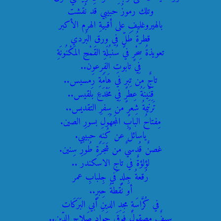
وتلك رموزُ حبيبي قد نُقشت
بالهيروغليفِ على أقبيةِ الهرم الأكبر
قطرةُ طَلٍّ في ورق البُردي
تعويذةُ سِحْرٍ في سُنبُلَةِ القَمْحِ المَكْنُونَةِ
فِي تابوتِ الفِرعون..
تاجٌ من تِبرٍ في هَامَةِ رَمسيس..
قِنِّينَةُ عِطرٍ فِي مَخْدَعِ بَلقيس..
تَرنيمةُ شِعرٍ من سِفرِ التقديس..
مِفتاحُ البابِ المَجهُولِ بسورِ الصين.
ياسائلُ عن كُنهِ حبيبي.
غصنٌ قُدسيٌ من شَجَرَةِ طُورِ سِنين.
لؤلؤةٌ في تاجِ الاسكندر ..
رُقعةُ جِلدٍ في جِلبابِ عمر
أو نُقطةُ حِبرٍ..
في كُرَّاسَةِ مجدِ الدينِ أبي البَرَكَات
سيفٌ مصقولٌ فَوقَ جَوادِ صَلاحِ الدِّين..