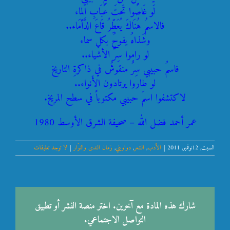
لَو غَاصُوا تَحتَ عُبَابِ الماء
فالاسمُ هُنَاكَ يُعَطِّرُ قَاعَ الدَّأمَاء..
وشَذاهُ يفوحُ بكلِ سماء
لو راموا سِرَّ الأشياء..
فاسمُ حبيبي سِرٌ منقوشٌ في ذاكرةِ التاريخ
لو طاروا يرتادون الأَنواء..
لاكتشفوا اسمَ حبيبي مكتوباً في سطح المريخ.
عمر أحمد فضل الله – صحيفة الشرق الأوسط 1980
السبت, 12نوفمبر, 2011
|
الأدب
,
الشعر
,
دواويني
,
زمان الندى والنوَار
|
لا توجد تعليقات
شارك هذه المادة مع آخرين. اختر منصة النشر أو تطبيق
التواصل الاجتماعي.