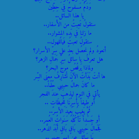
وَدَمٌ مَسفوحٌ فِي حِطِّين
يا هذا السائل..
ستقولُ تَعِبتُ من الأَسفار..
ما زلنا في بَدءِ المِشوار..
ستقولُ تعبتُ فَيالَلهول..
أنعودُ ولم نحصُل بعدُ على سِرِّ الأسرار؟
هل تعرفُ يا سائلُ سِرَّ جَمالِ الزهر؟
ولماذا يَرقُصُ موجُ البحر؟
ها أنتَ بَدَأتَ الآنَ تُشارِفُ معنَى السِّر
ما كانَ جمالُ حبيبي حُلُماً..
يأتي في النوم ليذهبَ عندَ الفجر
أو طيفاً يأسِرُنَا لِلُحيظَاتٍ ..
ثُمَّ يَغِيبُ بُعيدَ الأسر..
أَو جَسَداً تَأكُلُهُ سَنَواتُ العُمر..
فَجَمالُ حَبِيبِي بَاقٍ بَاقٍ أَبَدَ الدَّهر..
يَا سَائِلُ عن اسمِ حبيبي..