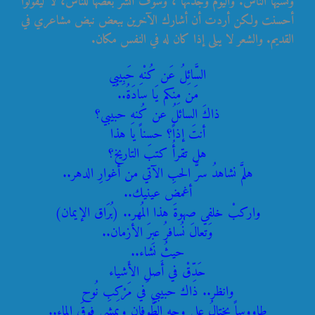
ونسيها الناس. واليوم وجدتها ، وسوف أنشر بعضها للناس، لا ليقولوا
أحسنت ولكن أردت أن أشارك الآخرين ببعض نبض مشاعري في
القديم. والشعر لا يبلى إذا كان له في النفس مكان.
السَّائِلُ عَن كُنْهِ حَبِيبِي
مَن مِنكم يَا سادَةُ..
ذاكَ السائلُ عن كُنهِ حبيبي؟
أنتَ إذاً؟ حسناً يا هذا
هل تقرأُ كتبَ التاريخ؟
هلمَّ نشاهدُ سرَّ الحبِ الآتي من أغوارِ الدهر..
أغمض عينيك..
واركبْ خلفي صهوةَ هذا المُهر.. (بُرَاق الإيمان)
وَتعالَ نُسافرُ عبرَ الأزمان..
حيثُ نَشاء..
حَدِّقْ في أَصلِ الأَشياء
وانظر.. ذاك حبيبي في مَرْكِبِ نُوح
طاووساً يختالُ على وجهِ الطُّوفانِ ويمشي فوقَ الماء..