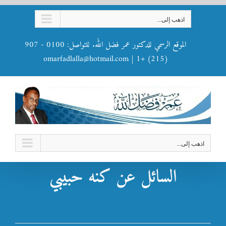
Ski
اذهب إلى...
t
conten
الموقع الرسمي للدكتور عمر فضل الله. للتواصل: 0100 - 907
omarfadlalla@hotmail.com
|
(215) +1
اذهب إلى...
السائل عن كنه حبيبي