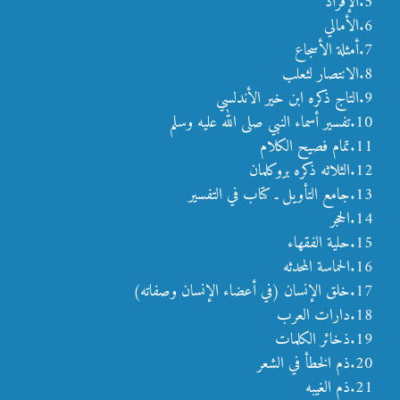
5.الإفراد
6.الأمالي
7.أمثلة الأسجاع
8.الانتصار لثعلب
9.التاج ذكره ابن خير الأندلسي
10.تفسير أسماء النبي صلى الله عليه وسلم
11.تمام فصيح الكلام
12.الثلاثه ذكره بروكلمان
13.جامع التأويل ـ كتاب في التفسير
14.الحجر
15.حلية الفقهاء
16.الحماسة المحدثه
17.خلق الإنسان (في أعضاء الإنسان وصفاته)
18.دارات العرب
19.ذخائر الكلمات
20.ذم الخطأ في الشعر
21.ذم الغيبه