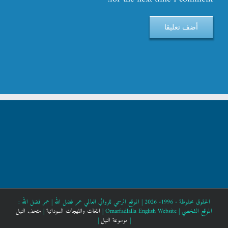
الحقوق محفوظة - 1996- 2026 | الموقع الرسمي للروائي العالمي عمر فضل الله |
عمر فضل الله :
الموقع الشخصي |
Omarfadlalla English Website |
اللغات واللهجات السودانية
|
متحف النيل
|
موسوعة النيل
|