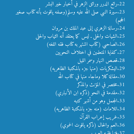
22.رائع الدرر ورائق الزهر في أخبار خير البشر
23.سيرة النبي صلى الله عليه وسلم(وصفه ياقوت بأنه كتاب صغير
الحجم)
24.رسالة الزهري إلى عبد الملك بن مروان
25.الشِيات والحلى ـ ليس كما يعتقد أنه الثياب والحلى
26.الصاحبي (كتاب اشتهر به كتاب فقه اللغه)
27.كفاية المتعلمين في اختلاف النحويين
28.قصص النهار وسمر الليل
29.اليشكريات (منها جزء بالمكتبة الظاهريه)
30.مقالة كلا وماجاء منها في كتاب الله
31.مختصر في المؤنث والمذكر
32.مقدمة في النحو (ذكره ابن الأنباري)
33.المجمل وهو من أشهر كتبه
34.اللامات (منه جزء بالمكتبة الظاهريه)
35.غريب إعراب القرآن
36.العم والخال (ذكره ياقوت الحموي)
37.فتيا فقيه العرب