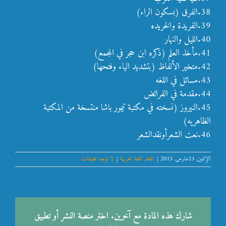
38.الفرق (بسكون الراء)
39.الفريدة والخريده
40.الليل والنهار
41.مأخذ العلم (ذكره ابن حجر في المجمع)
42.متخير الألفاظ (بتشديد الياء وفتحها)
43.مسائل في اللغه
44.مقدمة في الفرائض
45.النيروز (نسخته في مكتبة تيمور باشا منتسخة من المكتبة
الظاهريه)
46.نعت الشعرأونقدالشعر
الإثنين, 23مارس, 2015
|
اللغة
,
اللغة العربية
|
لا توجد تعليقات
شارك هذه المادة مع آخرين. اختر منصة النشر أو تطبيق