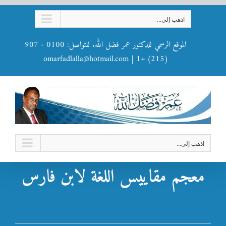
Ski
اذهب إلى...
t
conten
الموقع الرسمي للدكتور عمر فضل الله. للتواصل: 0100 - 907
omarfadlalla@hotmail.com
|
(215) +1
اذهب إلى...
معجم مقاييس اللغة لابن فارس