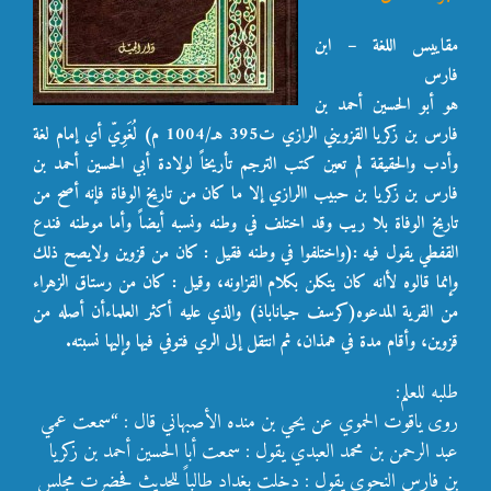
مقاييس اللغة – ابن
فارس
هو أبو الحسين أحمد بن
فارس بن زكريا القزويني الرازي ت395 هـ/1004 م) لُغَوِيّ أي إمام لغة
وأدب والحقيقة لم تعين كتب الترجم تأريخاً لولادة أبي الحسين أحمد بن
فارس بن زكريا بن حبيب االرازي إلا ما كان من تاريخ الوفاة فإنه أصح من
تاريخ الوفاة بلا ريب وقد اختلف في وطنه ونسبه أيضاً وأما موطنه فندع
القفطي يقول فيه :(واختلفوا في وطنه فقيل : كان من قزوين ولايصح ذلك
وإنما قالوه لأانه كان يتكلن بكلام القزاونه، وقيل : كان من رستاق الزهراء
من القرية المدعوه(كرسف جياناباذ) والذي عليه أكثر العلماءأن أصله من
قزوين، وأقام مدة في همذان، ثم انتقل إلى الري فتوفي فيها وإليها نسبته.
طلبه للعلم:
روى ياقوت الحموي عن يحي بن منده الأصبهاني قال : “سمعت عمي
عبد الرحمن بن محمد العبدي يقول : سمعت أبا الحسين أحمد بن زكريا
بن فارس النحوي يقول : دخلت بغداد طالباً للحديث فحضرت مجلس