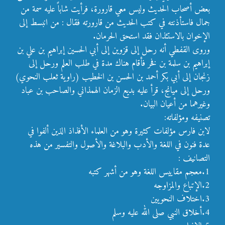
بعض أصحاب الحديث وليس معي قارورة، فرأيت شاباً عليه سمة من
جمال فاستأذنته في كتب الحديث من قارورته فقال : من انبسط إلى
الإخوان بالاستئذان فقد استحق الحرمان.
وروى القفطي أنه رحل إلى قزوين إلى أبي الحسين إبراهيم بن علي بن
إبراهيم بن سلمة بن فخر فأقام هناك مدة في طلب العلم ورحل إلى
زنجان إلى أبي بكر أحمد بن الحسن بن الخطيب (راوية ثعلب النحوي)
ورحل إلى ميانج، قرأ عليه بديع الزمان الهمذاني والصاحب بن عباد
وغيرهما من أعيان البيان.
تصنيفه ومؤلفاته:
لابن فارس مؤلفات كثيرة وهو من العلماء الأفذاذ الذين ألفوا في
عدة فنون في اللغة والأدب والبلاغة والأصول والتفسير من هذه
التصانيف :
1.معجم مقاييس اللغة وهو من أشهر كتبه
2.الإتباع والمزاوجه
3.اختلاف النحويين
4.أخلاق النبي صلى الله عليه وسلم