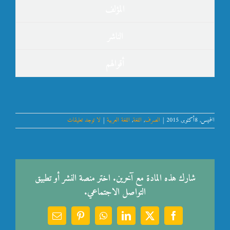
المؤلف
الناشر
أقوالهم
الخميس, 8أكتوبر, 2015
|
الصرف
,
اللغة
,
اللغة العربية
|
لا توجد تعليقات
شارك هذه المادة مع آخرين. اختر منصة النشر أو تطبيق
التواصل الاجتماعي.
Email
Pinterest
WhatsApp
LinkedIn
Facebook
X