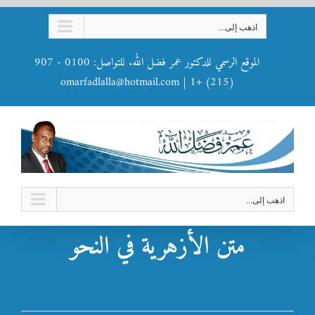
Ski
اذهب إلى...
t
conten
الموقع الرسمي للدكتور عمر فضل الله. للتواصل: 0100 - 907
omarfadlalla@hotmail.com
|
(215) +1
اذهب إلى...
متن الأزهرية في النحو