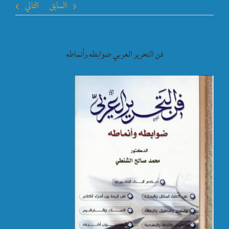
السابق
التالي
فن التحرير العربي ضوابطه وأنماطه