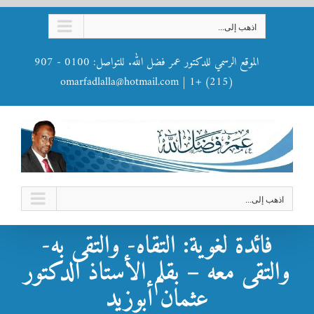
Ski
اذهب إلى...
t
conten
الموقع الرسمي للدكتور عمر فضل الله. للتواصل: 0100 - 907
omarfadlalla@hotmail.com
|
(215) +1
اذهب إلى...
فائدة لغوية: التقاه- والتقى به-
والتقى معه – بقلم الأستاذ الدكتور
عثمان أبوزيد