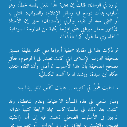
الوارد في الرسالة، فقلت إن تعدية هذا الفعل بنفسه خطأ، وهو
أسلوب بدأت تتوسع فيه وسائل الإعلام، والصواب: التقى به
أو التقى معه أو لقيه. وأقرّني الأستاذان، حتى إن الأستاذ
الدكتور جعفر ميرغني علّق ممازحاً بكلمة من الدارجة السودانية:
“التقاه زي ما تقول كدا طقَشُه”!.
ثم ذكرت هذا في مقابلة صحفية أجراها معي محمد خليفة صديق
لصحيفة الدرب الإسلامي التي كانت تصدر في الخرطوم، فعلّق
مصحح الصحيفة بأن هذا الأسلوب له أصل وأن: التقاه متعدياً
حكاه ابن سيدة، ويشهد له ما أنشده الكسائي:
لما التقيت عُميرًا في كتيبته … عاينت كأس المنايا بيننا بددا
وصار مذهبي في هذه المسألة الاحتياط وعدم التخطئة، وقد
كتبت بعد ذلك في سلسلة كتاب مجلة الرابطة كتيباً عنوانه:
الوجيز في الأسلوب الصحفي ذهبت فيه إلى أن (التقيته
فصيح، والتقيت به لغة)، ولم يرِد اعتراض أو تصويب ممن