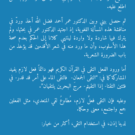
اطلع عليه.
ثم حصل بيني وبين الدكتور عمر أحمد فضل الله أخذ وردّ في
مناقشة هذه المسألة اللغوية، إذ اجتهد الدكتور عمر في بحثها، ولم
يترك فيها شاردة ولا واردة لينتهي كلانا إلى الحكم بعدم صحة
هذا الأسلوب، وأن ما ورد منه في شعر الأقدمين قد يؤخذ من
باب الضرورة الشعرية.
أما ورود الفعل التقى في القرآن الكريم فهو دائماً فعل لازم يفيد
المشاركة كما في: “التقى الجمعان- فالتقى الماء على أمر قد قدر- في
فئتين التقتا- إذا التقيتم- مرجَ البحرين يلتقيان”.
وعليه فإن التقى فعلٌ لازم، مُطاوعُ لقي المتعدي، مثل الفعلين
جمع واجتمع، معنى وحكما.
لدينا إذن، في استخدام التقى، أكثر من خيار: