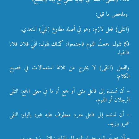
وملخص ما قيل:
(التقى) فعل لازم، وهو في أصله مطاوع (لقِيَ) المتعدي.
فكما تقول: جمعتُ القوم فاجتمعوا، كذلك تقول: لقيَ فلان فلانا
فالتقيا.
والفعل (التقى) لا يخرج عن ثلاثة استعمالات في فصيح
الكلام:
– أن تسنده إلى فاعل مثنى أو جمع أو ما في معنى الجمع: التقى
الرجلان أو القوم.
– أن تسنده إلى فاعل مفرد معطوف عليه غيره بالواو: التقى
عمرو وزيد.
– أن تعديَه بالباء بعد إسناده إلى الفاعل: التقى زيد بعمرو.