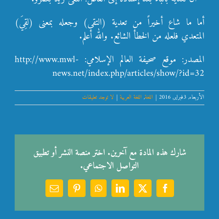
أما ما شاع أخيراً من تعدية (التقى) وجعله بمعنى (لقِيَ)
المتعدي فلعله من الخطأ الشائع. والله أعلم.
المصدر: موقع صحيفة العالم الإسلامي: http://www.mwl-
news.net/index.php/articles/show/?id=32
الأربعاء, 3فبراير, 2016
|
اللغة
,
اللغة العربية
|
لا توجد تعليقات
شارك هذه المادة مع آخرين. اختر منصة النشر أو تطبيق
التواصل الاجتماعي.
Email
Pinterest
WhatsApp
LinkedIn
Facebook
X