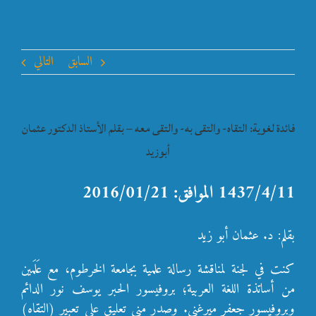
السابق
التالي
فائدة لغوية: التقاه- والتقى به- والتقى معه – بقلم الأستاذ الدكتور عثمان
أبوزيد
1437/4/11 الموافق: 2016/01/21
بقلم: د. عثمان أبو زيد
كنت في لجنة لمناقشة رسالة علمية بجامعة الخرطوم، مع عَلَمين
من أساتذة اللغة العربية؛ بروفيسور الحبر يوسف نور الدائم
وبروفيسور جعفر ميرغني. وصدر مني تعليق على تعبير (التقاه)