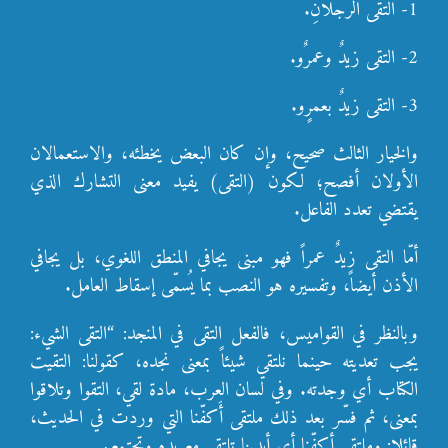
1- التقى الرجلانِ.
2- التقى زيدٌ وعمرٌو.
3- التقى زيدٌ بعمرٍو.
والخيار الثالث صحيح، وإن كان البعض يخطئه، والاستعمالان
الأولان أفصح؛ لكون (التقى) يفيد معنى التشارك الذي
يقتضي تعدد الفاعل.
أمّا التقى زيدٌ عمراً فهو مبنى يجافي المنطق اللغوي، بل يجافي
الأذن أيضاً، وتفسيره هو النصب بما يُسمّى إسقاط العامل.
وبالنظر في القواميس، فالفعل التقى في المنجد: “التقى الشيء:
يجب تعديته حينما نلتقي شيئاً بمعنى نجده، كقولنا: التقيت
الكتاب أي وجدته. وفي لسان العرب، مادة لقي، التقوا وتلاقوا
بمعنى، ثم فسّر بعد ذلك ملتقى أَكفّنا التي وردت في الحديث،
قائلا: وملتقى أكفّنا أي أيدينا تلتقي مع يده وتجتمع.