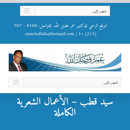
Ski
اذهب إلى...
t
conten
الموقع الرسمي للدكتور عمر فضل الله. للتواصل: 0100 - 907
omarfadlalla@hotmail.com
|
(215) +1
اذهب إلى...
سيد قطب – الأعمال الشعرية
الكاملة