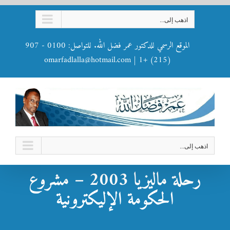
Ski
اذهب إلى...
t
conten
الموقع الرسمي للدكتور عمر فضل الله. للتواصل: 0100 - 907
omarfadlalla@hotmail.com
|
(215) +1
اذهب إلى...
رحلة ماليزيا 2003 – مشروع
الحكومة الإليكترونية