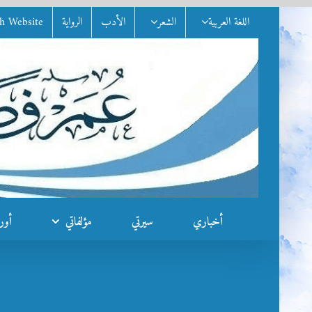
Ski
اللغة العربية
الشعر
الأدب
الرواية
sh Website
t
conten
أخباري
سيرتي
مؤلفاتي
أور