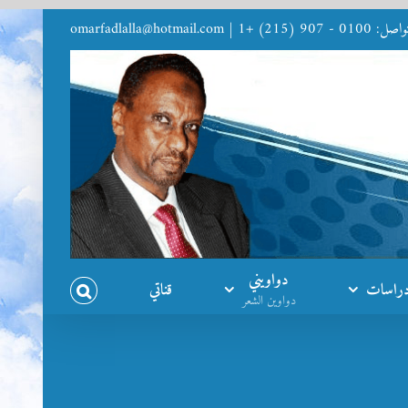
9 (215) +1
|
omarfadlalla@hotmail.com
دواويني
راسات
قناتي
دواوين الشعر