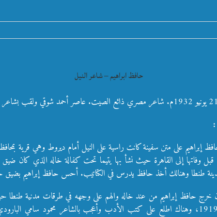
حافظ ابراهيم – شاعر النيل
:
فظ إبراهيم على متن سفينة كانت راسية على النيل أمام ديروط وهي قرية بمحا
 قبل وفاتها إلى القاهرة حيث نشأ بها يتيما تحت كفالة خاله الذي كان ضيق 
دينة طنطا وهنالك أخذ حافظ يدرس في الكتاتيب. أحس حافظ إبراهيم بضيق خاله
ن خرج حافظ إبراهيم من عند خاله والهم على وجهه في طرقات مدنية طنطا حتى 
ثورة 1919، وهناك اطلع على كتب الأدب وأعجب بالشاعر محمود سامي البارو