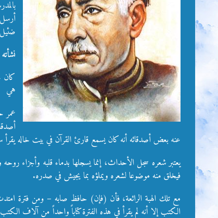
أرسل 
ضئيل.
نشأته
هي
عمر حا
أصدقائ
عنه بعض أصدقائه أنه كان يسمع قارئ القرآن في بيت خاله يقرأ سور
يعتبر شعره سجل الأحداث، إنما يسجلها بدماء قلبه وأجزاء رو
فيخلق منه موضوعا لشعره ويملؤه بما يجيش في صدره.