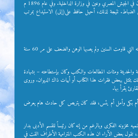
بالمدرسة الحربية في عام 1888 م وتخرج منها في عام 1891 م ضابط برتبة ملازم ثان في الجيش المصري وعين في وزارة الداخلية. وفي عام 1896 م
عض الضباط. نتيجة لذلك، أحيل حافظ على(إلى) الاستيداع بمرتب
كان حافظ إبراهيم إحدى عجائب زمانه، ليس فقط في جزالة شعره بل في قوة ذاكرته التي قاومت السنين ولم يصبها الوهن والضعف على مر 60 سنة
ة والحديثة ومئات المطالعات والكتب وكان بإستطاعته – بشهادة
لك يتمثل ببعض فقرات هذا الكتاب أو أبيات ذاك الديوان. وروى
ارئ يقرأ بها.
شعره أم بكى وأمل أم يئس، فقد كان يتربص كل حادث هام يعرض
امباله(اللامبالاه) والكسل وعدم العناية بتنميه مخزونه الفكرى وبالرغم من إنه كان رئيساً للقسم الأدبى بدار
لذي كان الوصول إليها يسير بالنسبة لحافظ، تقول بعض الآراء ان هذه الكتب المترامية الأطراف القت في