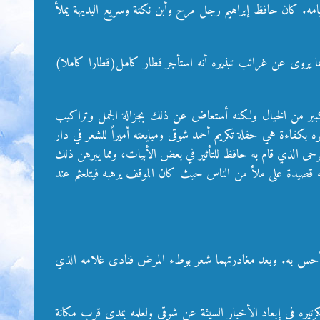
مه. كان حافظ إبراهيم رجل مرح وأبن نكتة وسريع البديهة يملأ
ما يروى عن غرائب تبذيره أنه استأجر قطار كامل(قطارا كاملا)
در كبير من الخيال ولكنه أستعاض عن ذلك بجزالة الجمل وتراكيب
 بكفاءة هي حفلة تكريم أحمد شوقى ومبايعته أميراً للشعر في دار
رحى الذي قام به حافظ للتأثير في بعض الأبيات، ومما يبرهن ذلك
ته قصيدة على ملأ من الناس حيث كان الموقف يرهبه فيتلعثم عند
تدعى 2 من أصحابه لتناول العشاء ولم يشاركهما لمرض أحس به. وبعد مغادرتهما شعر بوطء المرض فنادى غلامه الذي
يره في إبعاد الأخبار السيئة عن شوقي ولعلمه بمدى قرب مكانة