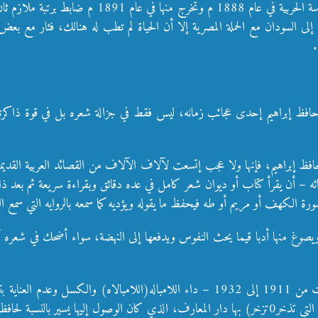
إلى السودان مع الحملة المصرية إلا أن الحياة لم تطب له هنالك، فثار مع ب
فظ إبراهيم، فإنها ولا عجب إتسعت لآلاف الآلاف من القصائد العربية القديم
ه – أن يقرأ كتاب أو ديوان شعر كامل في عده دقائق وبقراءة سريعة ثم بعد ذ
ة الكهف أو مريم أو طه فيحفظ ما يقوله ويؤديه كما سمعه بالروايه التي سمع الق
حه ويصوغ منها أدبا قيما يحث النفوس ويدفعها إلى النهضة، سواء أضحك في 
مع تلك الهبة الرائعة، فأن (فإن) حافظ صابه – ومن فترة امتدت من 1911 إلى 1932 – داء الل
الكتب إلا أنه لم يقرأ في هذه الفترة كتاباً واحداً من آلاف الكتب التي تذخر0تزخر) بها دار المعارف، ا