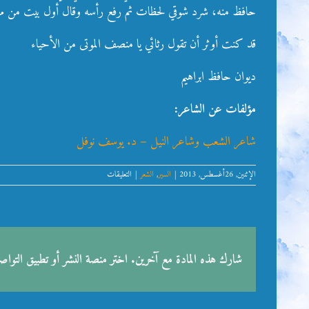
حافظ منه، شرد شوقي لحظات ثم رفع رأسه وقال أول بيت من مرث
قد كنت أوثر أن تقول رثائي يا منصف الموتى من الأحياء
ديوان حافظ ابراهيم
مؤلفات عن الشاعر:
شاعر الشعب وشاعر النيل – د. يوسف نوفل
على
الإثنين, 26أغسطس, 2013
|
السير
,
الشعر
|
التعليقات
حافظ
ابراهيم
–
شاعر
النيل
مغلقة
شارك هذه المادة مع آخرين. اختر منصة النشر أو تطبيق التوا