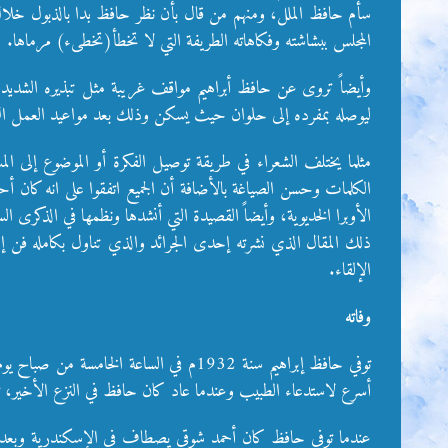
سأم حافظ الملل، ومنهم من قال بأن نظر حافظ بدا بالذبول خلال
المجلس ببشاشته وفكاهاته الطريفة التي لا تخطأ(تخطىء) مرماها.
وأيضاً تروى عن حافظ أبراهيم مواقف غريبة مثل تبذيره الشديد 
ليوصله بمفرده إلى حلوان حيث يسكن وذلك بعد مواعيد العمل الر
مثلما يختلف الشعراء في طريقة توصيل الفكرة أو الموضوع إلى ال
الكلمات وحسن الصياغة بالأضافة أن الجميع اتفقوا على انه كان أح
الأوبرا الخديوية، وأيضاً القصيدة التي أنشدها ونظمها في الذكر
ذلك المقال الذي نشرته إحدى الجرائد والذي تناول بكامله فن إن
الإلقاء.
وفاته
أسرع لاستدعاء الطبيب وعندما عاد كان حافظ في النزع الأخير، تو
عندما توفى حافظ كان أحمد شوقي يصطاف في الإسكندرية وبعدما ب