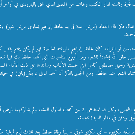
 فترة رئاسته لدار الكتب وخاف من المصير الذي لحق بالبارودى في أواخر أيا
للمال فكما قال العقاد (مرتب سنة في يد حافظ إبراهيم يساوى مرتب شهر) وم
سمية.
مستمعين أو القراء، كان لحافظ إبراهيم طريقته الخاصة فهو لم يكن يتمتع بق
سن خلق الله إنشاداً للشعر. ومن أروع المناسبات التي أنشد حافظ بك فيها شعره
ى السنوية لرحيل مصطفى كامل التي خلبت الألباب وساعدها على ذلك الأداء المس
شاد الشعر عند حافظ. ومن الجدير بالذكر أن أحمد شوقى لم يلقى(يُلقِ) في حيا
توفي حافظ إبراهيم سنة 1932م في الساعة الخامسة من صباح يوم الخميس، وكان قد اس
فى ودفن في مقابر السيدة نفيسة.
لّغه سكرتيره – أى سكرتير شوقى – بنبأ وفاة حافظ بعد ثلاث أيام لرغبة سكرت