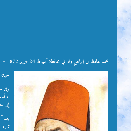
محمد حافظ بن إبراهيم ولد في محافظة أسيوط 24 فبراير 1872 – 21 يونيو 1932م. شاعر مصري ذائع الصيت. عاصر أحمد شوقي ولقب بشاعر النيل وبشاعر الشعب.
حياته 
ولد حا
به أمه
إلى م
بعد أ