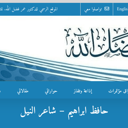
Engli
تواصلوا معي
الموقع الرسمي للدكتور عمر فضل الله. للتواصل: 0100 - 07
اق مؤتمرات
إذاعة وتلفاز
حواراتي
مقالاتي
د
حافظ ابراهيم – شاعر النيل