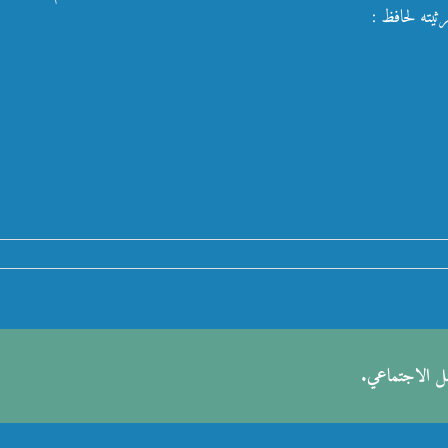
يته لحافظ :
صل الاجتماعي.