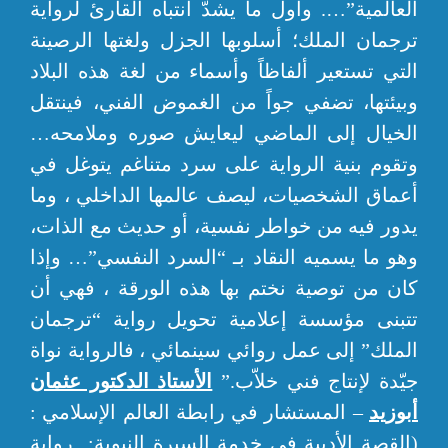
العالمية”…. وأول ما يشدّ انتباه القارئ لرواية
ترجمان الملك؛ أسلوبها الجزل ولغتها الرصينة
التي تستعير ألفاظاً وأسماء من لغة هذه البلاد
وبيئتها، تضفي جواً من الغموض الفني، فينتقل
الخيال إلى الماضي ليعايش صوره وملامحه…
وتقوم بنية الرواية على سرد متناغم يتوغل في
أعماق الشخصيات، ليصف عالمها الداخلي ، وما
يدور فيه من خواطر نفسية، أو حديث مع الذات،
وهو ما يسميه النقاد بـ “السرد النفسي”… وإذا
كان من توصية نختم بها هذه الورقة ، فهي أن
تتبنى مؤسسة إعلامية تحويل رواية “ترجمان
الملك” إلى عمل روائي سينمائي ، فالرواية نواة
جيّدة لإنتاج فني خلاّب.”
الأستاذ الدكتور عثمان
أبوزيد
– المستشار في رابطة العالم الإسلامي :
(القصة الأدبية في خدمة السيرة النبوية: رواية