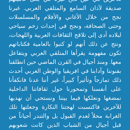
صديقة لآذان السامع والمتلقي العربي. غيرنا
نجح من خلال الأغاني والأفلام والمسلسلات
وحتى الصحافة، ونجح في إحداث زخم سياحي
لبلاده أدى إلى تلاقح الثقافات العربية واللهجات،
ونتج عن ذلك أنهم لو كتبوا بالعامية فكتاباتهم
تكون مفهومة يقرأها المتلقي العربي ويتفاعل
معها. ومنذ أجيال في القرن الماضي حين انطلقنا
بفنوننا وآدابنا في افريقيا والوطن العربي أحدث
ذلك تمازجاً وتأثيراً كبيراً، غير أننا عدنا فانكفأنا
على أنفسنا وتمحورنا حول ثقافاتنا الداخلية
نمضغها ونعلكها فيما بيننا ونستحي أن نهديها
للآخرين فاكتسبت لهجتنا النكارة وجعلتها تلك
الغرابة محلاً لعدم القبول بل والتندر أحياناً من
قبل أجيال من الشباب الذين كانت شعوبهم