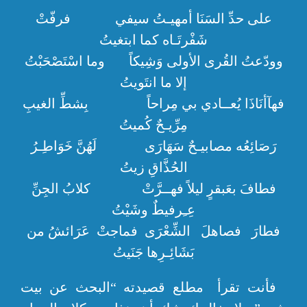
على حدِّ السَنَا أمهيـتُ سيفي فرفّتْ
شَفْرتَـاه كما ابتغيتُ
وودّعتُ القُرى الأولى وَشِيكاً وما اسْتَصْحَبْتُ
إلا ما انتَويتُ
فهآأنَاذَا يُعــادي بي مِراحاً بِشطِّ الغيبِ
مِرِّيـحٌ كُميتُ
رَصَائِعُه مصابيـحٌ سَهَارَى لَهُنَّ خَوَاطِـرُ
الحُذَّاقِ زيتُ
فطافَ بعَبقرٍ ليلاً فهــرَّتْ كلابُ الجِنِّ
عِـِرفيطٌ وشَيْتُ
فطارَ فصاهلَ الشِّعْرَى فماجتْ عَرَائشُ من
بَشَائِـرِها جَنَيتُ
فأنت تقرأ مطلع قصيدته “البحث عن بيت