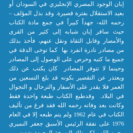
إبان الوجود المصري الإنجليزي في السودان أو
بعيد الاستقلال بفترة قصيرة. وقد بذل المؤلف –
رحمه الله- جهداً كبيراً في جمع مادة الكتاب
حيث سافر إبان شبابه إلى كثير من القرى
والأمصار وقابل الثقاة ونقل عنهم، فأخذ بذلك
من مصادر نادرة انفرد بها كما توخى الدقة في
جميع ما كتبه وحرص على الوصول إلى المصادر
وحينما لا تتوفر المصادر كان يكتب عن ذلك
ويعتذر عن التقصير بكونه قد بلغ التسعين من
العمر فلا يقدر على الأسفار والترحال و التجوال
في البلاد. وقدطبع الكتاب طبعة واحدة فقط
وكانت بعد وفاته رحمه الله فقد فرغ من تأليف
الكتاب في عام 1962 ولم يتم طبعه إلا في العام
1976 على نفقة الرئيس الأسبق جعفر النميري
رحمه الله ولكن تلك النسخة الوحيدة نفدت من