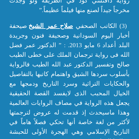
رواية دافنشي كود في الطريقة ولو وجدت
مخرجاً جيداً لصنع منها فيلماً عظيماً.”
(3) الكاتب الصحفي
صلاح عمر الشيخ
صيحفة
أخبار اليوم السودانية وصحيفة فنون وجريدة
البلد أعداد 6 مايو 2013. : ” الدكتور عمر فضل
الله فى رواية ترجمان الملك على خطى الطيب
صالح وتفسير الدكتور عبد الله الطيب فالرواية
بأسلوب سردها الشيق واهتمام كاتبها بالتفاصيل
والحكايات التراثية وسرد التاريخ ودمجها مع
الخيال المحبب الذى لايفسد القصة الحقيقية
يجعل هذه الرواية في مصاف الروايات العالمية
وهذا ماسيحدث إذ قدمت له عروض لترجمتها
لأكثر من لغة خاصة أنها تحكي فصلاً هاماً في
التاريخ الإسلامي وهي الهجرة الأولى للحبشة