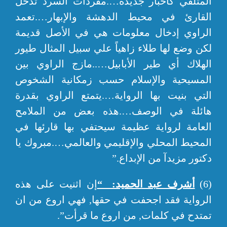
المتلقي كأخبار جديدة….مفردات السرد تدخل
القارئ في محيط الدهشة والإبهار….تعمد
الراوي إدخال معلومات هي في الأصل قديمة
لكن وضع لها طلاء زاهياً علي سبيل المثال طيور
الهلاك أي طير الأبابيل…..مازج الراوي بين
المسيحية والإسلام حسب زمكانية الشخوص
التي بنيت بها الرواية….يتمتع الراوي بقدرة
هائلة في الوصف….هذه بعض من الملامح
العامة لرواية عظيمة سيحتفي بها قارئها في
المحيط المحلي والإقليمي والعالمي….مبروك يا
دكتور مزيدآ من الإبداع.”
(6)
أشرف عبد الحميد: “
إن اثنيت على هذه
الرواية فقد اجحفت في حقها, فهي اروع من ان
تمتدح في كلمات, من اروع ما قرأت”.