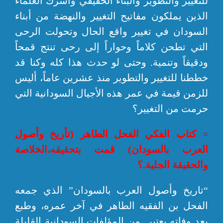
للتغيير والتطوير والبناء الحقيقي وأشرك العلماء
الذين يملكون مفاتيح التغيير والنهضة من أبناء
السودان في تغيير واقع الحال وتحولت الرحى
التي تطحن كلاماً وحواراً إلى رحى تنتج قمحاً
ودقيقاً وتنمية. وحتى لو حدث هذا كله وكنا قد
خططنا للتغيير والتطوير منذ عشرين عاماً، أليس
للزمن قيمة في عمر هذه الأجيال السودانية التي
حرمت من التغيير؟
= كتاب الفكي الفحل الطاهر (تأريخ وأصول
العرب بالسودان) قمت بتحقيقه،الخلاصة
والحقيقة الجلية.؟
“تاريخ وأصول العرب بالسودان” الذي جمعه
الفحل بن الفقيه الطاهر في آخر عمره، وطبع
بعد وفاته يعتبر من المؤلفات السودانية القليلة