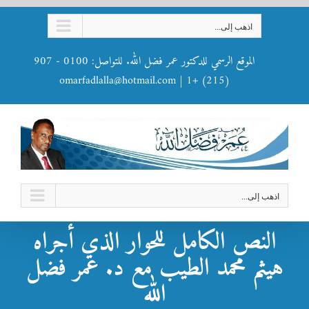
Ski
اذهب إلى...
t
conten
الموقع الرسمي للدكتور عمر فضل الله. للتواصل: 0100 - 907
omarfadlalla@hotmail.com
|
(215) +1
اذهب إلى...
النص الكامل للحوار الذي أجراه
هيثم محمد الطيب مع د. عمر فضل
الله