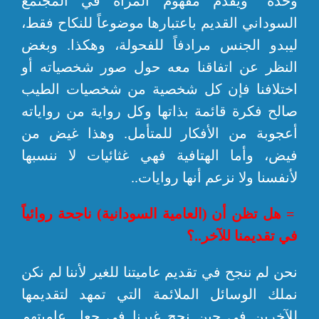
وحده” ويقدم مفهوم المرأة في المجتمع
السوداني القديم باعتبارها موضوعاً للنكاح فقط،
ليبدو الجنس مرادفاً للفحولة، وهكذا. وبغض
النظر عن اتفاقنا معه حول صور شخصياته أو
اختلافنا فإن كل شخصية من شخصيات الطيب
صالح فكرة قائمة بذاتها وكل رواية من رواياته
أعجوبة من الأفكار للمتأمل. وهذا غيض من
فيض، وأما الهتافية فهي غثائيات لا ننسبها
لأنفسنا ولا نزعم أنها روايات..
= هل تظن أن (العامية السودانية) ناجحة روائياً
في تقديمنا للآخر..؟
نحن لم ننجح في تقديم عاميتنا للغير لأننا لم نكن
نملك الوسائل الملائمة التي تمهد لتقديمها
للآخرين في حين نجح غيرنا في جعل عاميتهم