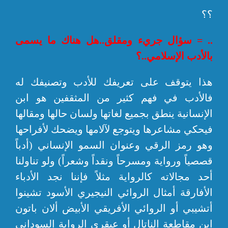
؟؟
.. = سؤال جريء ومقلق..هل هناك ما يسمى
بالأدب الإسلامي..؟
هذا يتوقف على تعريفك للأدب وتصنيفك له
فالأدب في فهم كثير من المثقفين هو ابن
الإنسانية ينطق بجميع لغاتها ولسان حالها ومقالها
فيحكي مشاعرها ويتوجع لآلامها ويضحك لأفراحها
وهو رمز الرقي وعنوان السمو الإنساني (أدباً
قصصياً ورواية ومسرحاً ونقداً وشعراً) ولو تناولنا
أحد مجالاته كالرواية مثلاً فإننا نجد الأدباء
الأفارقة أمثال الروائي النيجيري الأسود تشينوا
أتشيبي أو الروائي الأفريقي الأبيض ألان باتون
ابن مقاطعة الناتال أو عبقري الرواية السوداني