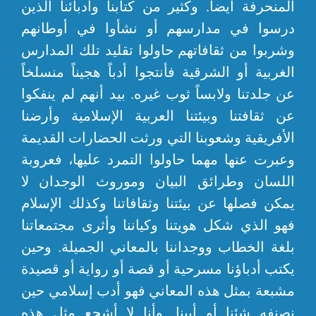
المنحرفة أيضاً. وكثير من كتابنا وأدبائنا الذين
درسوا في مدارسهم أو نشأوا في أوطانهم
وشربوا من ثقافاتهم حاولوا تقليد تلك المدارس
الغربية أو الشرقية فأنتجوا أدباً هجيناً منسلخاً
عن جلدتنا ولابساً ثوب غيره. بيد أنهم لم ينفكوا
عن ثقافتنا وبيئتنا العربية الإسلامية وأرضنا
الأفريقية وشعوبنا التي ورثت الحضارات القديمة
وعبرت عنها مهما حاولوا التمرد عليها، فعروبة
اللسان وطرائق البيان وموروث الوجدان لا
يمكن فصلها عن بيئتنا وثقافاتنا وكذلك الإسلام
فهو الذي شكل هويتنا وكياننا وأثرى مجتمعاتنا
بلغة الخطاب ووجداننا بالمعاني الجميلة. وحين
يكتب أدباؤنا مسرحية أو قصة أو رواية أو قصيدة
مشبعة بمثل هذه المعاني فهو أدب إسلامي حين
نصنفه شئنا أو أبينا. وأنا لا أشجع مثل هذه