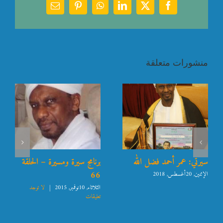
Email
Pinterest
WhatsApp
LinkedIn
Facebook
X
منشورات متعلقة
سيرتي: عمر أحمد فضل الله
برنامج سيرة ومسيرة – الحلقة
66
الإثنين, 20أغسطس, 2018
الثلاثاء, 10نوفمبر, 2015
|
لا توجد
تعليقات