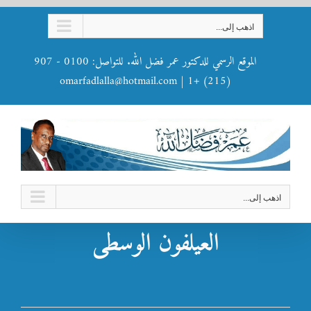
Ski
اذهب إلى...
t
conten
الموقع الرسمي للدكتور عمر فضل الله. للتواصل: 0100 - 907
omarfadlalla@hotmail.com
|
(215) +1
اذهب إلى...
العيلفون الوسطى