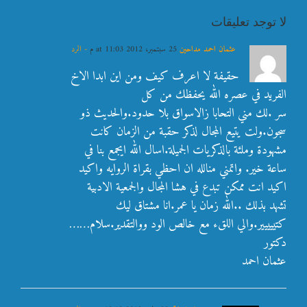
لا توجد تعليقات
عثمان احمد مداحين
25 سبتمبر، 2012 at 11:03 م
- الرد
حقيفة لا اعرف كيف ومن اين ابدا الاخ
الفريد في عصره الله يحفظك من كل
سر .لك مني التحابا زالاسواق بلا حدود.والحديث ذو
سجون.ولت يتيع المجال لذكر حقبة من الزمان كانت
مشهودة وملئة بالذكريات الجميلة.اسال الله ايجمع بنا في
ساعة خير. واتمني منالله ان احظي بقراة الروايه واكيد
اكيد انت ممكن تبدع في هشا المجال والجمعية الادبية
تشهد بذلك ..الله زمان يا عمر.انا مشتاق ليك
كتييييير.والي اللقء مع خالص الود ووالتقدير.سلام……
دكتور
عثمان احمد