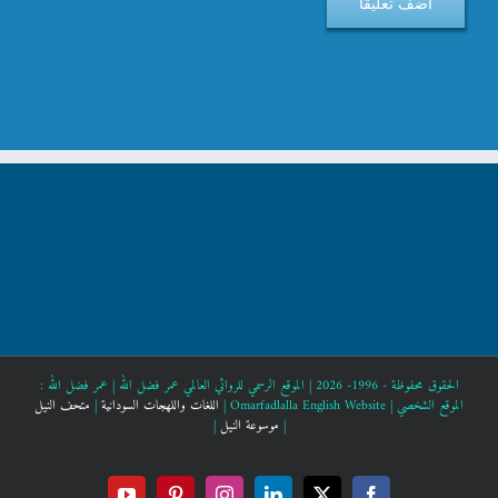
الحقوق محفوظة - 1996- 2026 | الموقع الرسمي للروائي العالمي عمر فضل الله |
عمر فضل الله :
الموقع الشخصي |
Omarfadlalla English Website |
اللغات واللهجات السودانية
|
متحف النيل
|
موسوعة النيل
|