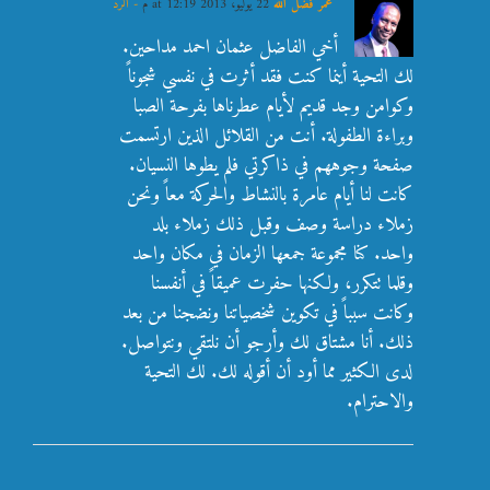
عمر فضل الله
22 يوليو، 2013 at 12:19 م
- الرد
أخي الفاضل عثمان احمد مداحين.
لك التحية أينما كنت فقد أثرت في نفسي شجوناً
وكوامن وجد قديم لأيام عطرناها بفرحة الصبا
وبراءة الطفولة. أنت من القلائل الذين ارتسمت
صفحة وجوههم في ذاكرتي فلم يطوها النسيان.
كانت لنا أيام عامرة بالنشاط والحركة معاً ونحن
زملاء دراسة وصف وقبل ذلك زملاء بلد
واحد. كنا مجموعة جمعها الزمان في مكان واحد
وقلما تتكرر، ولكنها حفرت عميقاً في أنفسنا
وكانت سبباً في تكوين شخصياتنا ونضجنا من بعد
ذلك. أنا مشتاق لك وأرجو أن نلتقي ونتواصل.
لدى الكثير مما أود أن أقوله لك. لك التحية
والاحترام.