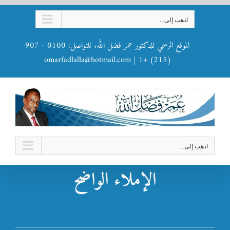
Ski
اذهب إلى...
t
conten
الموقع الرسمي للدكتور عمر فضل الله. للتواصل: 0100 - 907
omarfadlalla@hotmail.com
|
(215) +1
اذهب إلى...
الإملاء الواضح