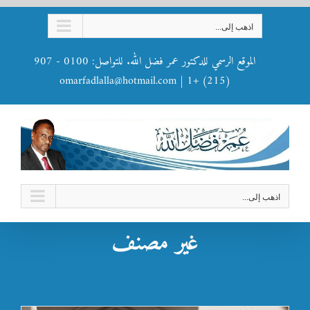
Ski
اذهب إلى...
t
conten
الموقع الرسمي للدكتور عمر فضل الله. للتواصل: 0100 - 907
omarfadlalla@hotmail.com
|
(215) +1
اذهب إلى...
عن أعمال عمر فضل الله الروائية – بقلم أحمد محمد عوض
غير مصنف
غير مصنف