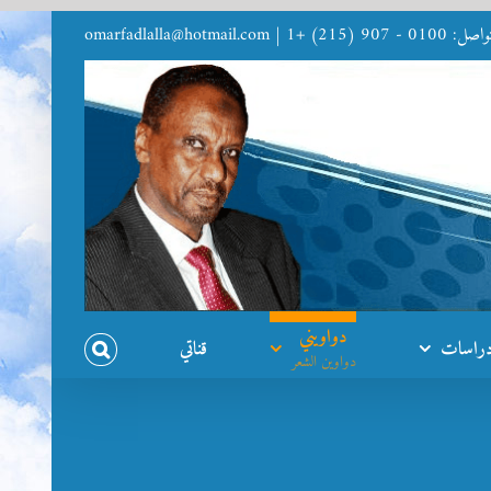
9 (215) +1
|
omarfadlalla@hotmail.com
دواويني
راسات
قناتي
دواوين الشعر