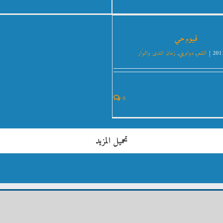
قيوم حي
|
الشعر
,
دواويني
,
زمان الندى والنوَار
0
تحميل المزيد
عمر فضل الله : الموقع الشخصي |
Omarfadlalla English Website |
اللغات وال