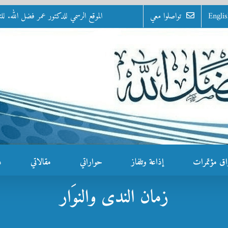
Engli
تواصلوا معي
الموقع الرسمي للدكتور عمر فضل الله. للتواصل: 0100 - 07
اق مؤتمرات
إذاعة وتلفاز
حواراتي
مقالاتي
د
زمان الندى والنوَار