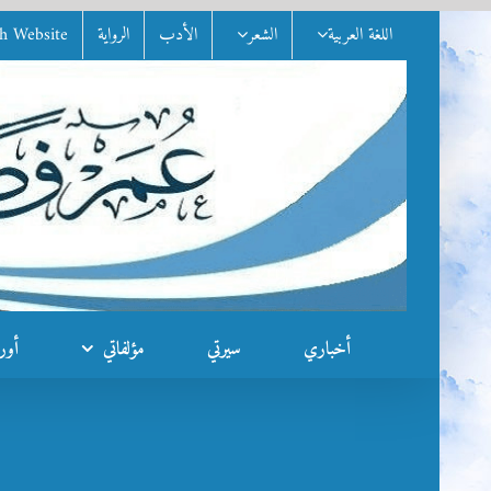
Ski
اللغة العربية
الشعر
الأدب
الرواية
sh Website
t
conten
أخباري
سيرتي
مؤلفاتي
أور