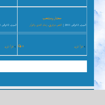
محتار ومنتحب
السبت, 12نوفمبر, 2011
|
الشعر
,
دواويني
,
زمان الندى والنوَار
السبت, 12نوفمبر, 2011
0
‫اقرأ المزيد
‫اقرأ المزيد
الحقوق محفوظة - 1996- 2026 | الموقع الرسمي للروائي العالمي عمر فضل الله |