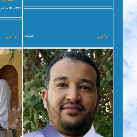
الأ
الثلاثاء, 20سبتمبر, 2016
على
التعليقات
‫اقرأ المزيد
‫اقرأ المزيد
حوار
الأديان
في
رواية
(ترجمان
الملك)
للدكتور
عمر
فضل
الله!
بقلم
محمد
العكام
مغلقة