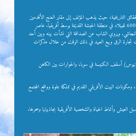
اهرة. وهي رواية تجمع بين الخيال والحقائق التاريخية، حيث يذهب المؤلف إلى مقابر العنج الأقدمين
بمنطقة العيلفون جنوب سوبا ليستدعي الشاب “سيسي بن أبيلو” من مرقده ويطلب منه أن يروي قصة حياته التي دارت أيام مملكة علوة منذ العام 600 للميلاد في منطقة الحبشة القديمة بوسط أفريقيا. عاصر
والنجاشي. ويروي الشاب عن الصداقة التي نشأت بينه وبين أحد
ات تجارة الرق وبيع العبيد في ذلك الوقت من خلال مذكرات
نيوس) أسقف الكنيسة في سوبا، والحوارات بين الكاهن
ومكونات البيت الأفريقي القديم في مملكة علوة وواقع المجتمع
ملك هي
حول ترجمان الملك – سارة عبد الله محمد
ترجمان الملك
بل العيش وأنماط الحياة والشخصية الأفريقية بجاذبيتها وسحرها.