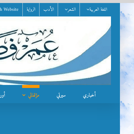
Ski
اللغة العربية
الشعر
الأدب
الرواية
sh Website
t
conten
أخباري
سيرتي
مؤلفاتي
أور