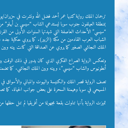
“سيسي” الأحداث العاصفة التي شهدتها السنوات الأولى من القرن 
الشباب العرب القادمين من مكة (الزبير). كما يروي حكاية جده (
الملك النجاشي الصغير كما يروي عن الصداقة التي كانت بينه وبين 
وتعكس الرواية الصراع الفكري الذي كان يدور في ذلك الوقت بي
الصادق 
أنطونيوس والشاب “سيسي”، وبينه وبين الملك النجاشي. كما تضم
حوار الأديان في رواية (ترجمان الملك)
تصف الرواية قصر الملك والكنيسة والبيوت والمباني والأسواق في س
للدكتور عمر فضل الله! بقلم محمد العكام
المسيحي في سوبا وهيمنة السحرة على بعض جوانب الحياة. كما تصف
ترجمان الملك
مؤلفاتي
تميزت الرواية بأنها تناولت بقعة مجهولة من أفريقيا لم تنل حظها 