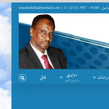
9 (215) +1
|
omarfadlalla@hotmail.com
دواويني
راسات
قناتي
دواوين الشعر