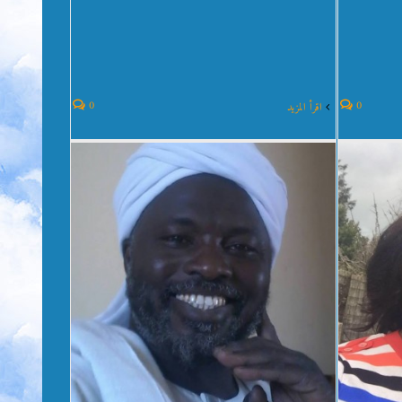
خواطر عن رواية ترجمان الملك للدكتور عمر
 – د.
فضل الله – كتبها د. إبراهيم جبريل آدم
ترجمان الملك
0
0
‫اقرأ المزيد