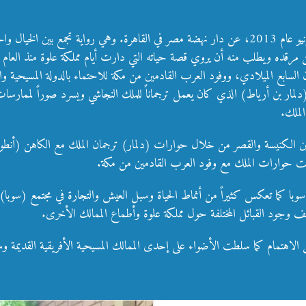
ترجمان الملك رواية كتبها عمر أحمد فضل الله ونشرت في حزيران/يونيو عام 2013، عن دار نهضة مصر في الق
السابع الميلادي، ووفود العرب القادمين من مكة للاحتماء بالدولة المسيحية 
دلمار بن أرياط) الذي كان يعمل ترجماناً للملك النجاشي ويسرد صوراً لممارس
الملك.
ن الكنيسة والقصر من خلال حوارات (دلمار) ترجمان الملك مع الكاهن (أنطو
عبد الله يكتب عن رواية ترجمان
نت حوارات الملك مع وفود العرب القادمين من مكة.
الملك
وبا كما تعكس كثيراً من أنماط الحياة وسبل العيش والتجارة في مجتمع (سوبا)، 
هيثم أحمد الطيب: رواية ترجمان ال
ترجمان الملك
 وجود القبائل المختلفة حول مملكة علوة وأطماع الممالك الأخرى.
الطريق لتحقيق المعرفية
ترجمان الملك
مؤلفاتي
من الاهتمام كما سلطت الأضواء على إحدى الممالك المسيحية الأفريقية القديمة وس