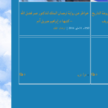
وعة التاريخ
خواطر عن رواية ترجمان الملك للدكتور عمر فضل الله
شريف
– كتبها د. إبراهيم جبريل آدم
الثلاثاء, 31مايو, 2016
|
ترجمان الملك
0
0
‫اقرأ المزيد