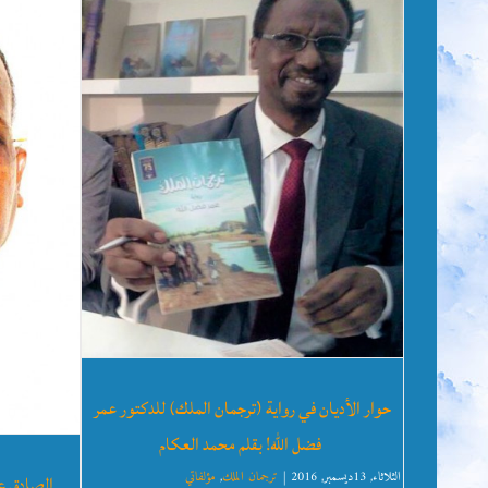
حوار الأديان في رواية (ترجمان الملك) للدكتور عمر
شهادة إيهاب صالح في حق رواية ترجمان
فضل الله! بقلم محمد العكام
الملك
قراءة ن
الثلاثاء, 13ديسمبر, 2016
|
ترجمان الملك
,
مؤلفاتي
الصادق عب
ترجمان الملك