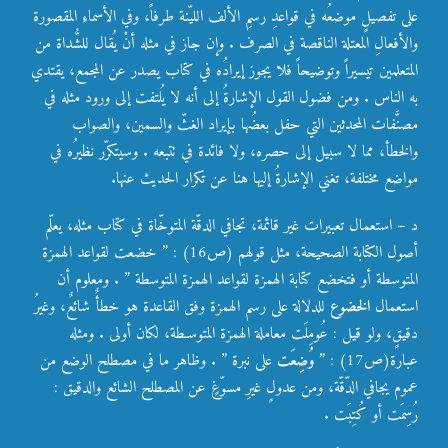
على تفصيلٍ موضعُه في قواعدِ رسمِ الألف الليّنة طرفاً، وفي الأسماءِ المقصورة
والأفعالِ المعتلة الناقصة في الصرف . وإن جاز في مثله أنْ يُقال للشُّداة من
المتعلمين تيسيراً وتوضيحاً فلا يجوز إيرادُه في كتاب يصدر عن المجمع، يقتدي
به الناس . ومن فضول القول الإشارةُ إلى أنه لا يُلتفت إلى ورود مثله في
مصنَّفات المحدثين التي حفل بعضُها بإيراد الغثّ والسمين، والصواب
والخطأ، مما لا سبيل إلى حصره، ولا فائدة في تتبعه . وسيتكرّر نظيرُه في
مواضع مختلفة، تغني الإشارةُ إليها هنا عن تكرار الحديث عنها.
د – استعمال تعبيرات غير قائمة، تجافي الدقّة المتوخّاة في كتاب مثله، يعلّم
أصول الكتابة الصحيحة، مثل قولهم (ص16) : ” خضعت لقواعد الهمزة
المتوسطة أو فتخضع كتابة الهمزة لقواعد الهمزة المتوسطة ” . ومعلوم أن
استعمال
الخضوع
للدلالة على رسم الهمزة وفق القاعدة هو خطأٌ شائعٌ، وغيرُ
دقيقٍ، ولو قيل : عُومِلَت معاملة الهمزة المتوسـطة، لكان أولى . ومثله
عبارة(ص17) : ”
وُضِعَت
على نبرة ” . وظاهر ما في مصطلح الوضع من
عموم يجافي الدّقّة، ومن عدولٍ غيرِ مسوّغٍ عن المصطلح الشائع والدقيق :
رُسِمَت أو كُتِبَت .