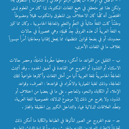
أ – الأصل في الإملاء أن يطابق الرسمُ الإملائيُّ ( المكتوبُ ) المنطوقَ به،
ولكن هذا غيرُ متحققٍ في جميع اللغات المكتوبة، لذا كان من المعلوم لدى
المختصّين أنه كلّما كان الاختلافُ بين المنطوق والمكتوب قليلاً ومضبوطاً
ومقنّناً كانت اللغةُ مثاليةً في التعلّم والتعليم والمعالجة الحاسوبية . وكان مما تتميز
به اللغةُ العربيةُ أن هذه الفروقَ جِدُّ قليلةٍ، وهي محصورةٌ في حالاتٍ
معدودة، أو في بضعةِ قوانينَ تنتظمها، مما يجعل إتقانها ومعالجتها أمراً ميسوراً
بخلاف ما في اللغات الأخرى.
ب – التقليل من القواعد ما أمكن، وجعلها مطّردةً شاملةً، وحصر حالات
الاستثناء أو الشذوذ أو الخروج عن القاعدة في أضيق الحدود . وقد أثبتت
المعالجةُ الحاسوبيةُ للغة العربية أنها من أمثل اللغات وأكثرها طواعيةً لتلك
المعالجة، وذلك لغلبة المعيارية والاطّراد في قواعدها : الصرف، وقواعد
الإملاء أو الكتابة
،
والنحو، والمعاجم . على ما في بعضها من اختلافٍ أو
شذوذ، ولا يخرج عن ذلك إلا موضوعُ الدلالة، لخصوصية اللغة العربية،
وتعقّد العلاقات الدلالية فيها، والتداخل الكبير بين الحقيقة والمجاز .
جـ – عدم الخروج عن الصور المألوفة في الطباعة والكتابة ما أمكن ذلك
تحقيقاً لاستمرار الصلة بين القديم والحديث، وتيسيراً لقراءة التراث المطبوع