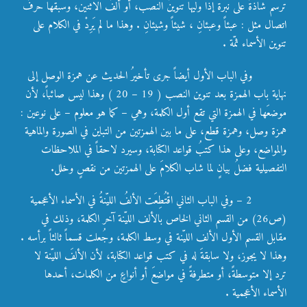
ترسم شاذةً على نبرة إذا وليها تنوينُ النصب، أو ألفُ الاثنين، وسبقها حرفُ
اتصال مثل : عبئاً وعبئانِ ، شيئاً وشيئانِ . وهذا ما لم يَرِدْ في الكلام على
تنوين الأسماء ثمّة .
وفي الباب الأول أيضاً جرى تأخيرُ الحديث عن همزة الوصل إلى
نهاية باب الهمزة بعد تنوين النصب ( 19 – 20 ) وهذا ليس صائباً، لأن
موضعَها في الهمزة التي تقع أول الكلمة، وهي – كما هو معلوم – على نوعين :
همزة وصل، وهمزة قطع، على ما بين الهمزتين من التباين في الصورة والماهية
والمواضع، وعلى هذا كتبُ قواعد الكتابة، وسيرد لاحقاً في الملاحظات
التفصيلية فضلُ بيانٍ لما شاب الكلامَ على الهمزتين من نقصٍ وخلل.
2 – وفي الباب الثاني اقْتُطِعَت الألفُ الليّنةُ في الأسماء الأعجمية
(ص26) من القسم الثاني الخاص بالألف الليّنة آخر الكلمة، وذلك في
مقابل القسم الأول الألف الليّنة في وسط الكلمة، وجُعلت قسماً ثالثاً برأسه .
وهذا لا يجوز، ولا سابقةَ له في كتب قواعد الكتابة، لأن الألفَ الليّنة لا
ترد إلا متوسطةً، أو متطرفةً في مواضعَ أو أنواعٍ من الكلمات، أحدها
الأسماء الأعجمية .