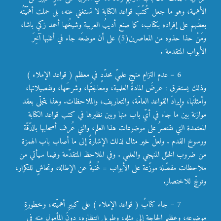
الأهمية، وهو ما جعل كُتُبَ قواعد الكتابة لا تستغني عنه، بل حملت أهمّيّتُه
بعضَهم على إفراده بكتاب، كما صنع أديبُ العربية وشيخُها أحمد زكي باشا،
ومَنْ حذا حذوه من المعاصرين(5) على أن موضعَه جاء في أغلبها آخِرَ
الأبواب المتقدمة .
6 – عدم التزامِ منهجٍ علميّ محدّدٍ في معظم ( قواعد الإملاء )
وذلك يستغرق : عرضَ المادة العلمية، ومعالجتَها، وشرحَها، وتفصيلاتها،
وأمثلتَها، وإيرادَ القواعد العامّة، والتعاريف، والملاحظات. وهذا يتجلّى بعقد
موازنة بين ما جاء في أيِّ باب منها وبين نظيرها في كتب قواعد الكتابة
المعتمدة التي تقتصرُ على موضوعات هذا العلم، والتي عُرف أصحابها بالدّقّة
ورسوخ القدم . ولعلّ خير مثال لذلك الإشارةُ إلى ما أصاب باب الهمزة
من ضروب الخلل المنهجي والعلمي . وفي الملاحظ المتقدّمة وفيما سيأتي من
ملاحظات مفصّلة موزّعة على الأبواب = غُنيةٌ عن الإطالة، وتحاشٍ للتكرار،
وتوخٍّ للاختصار.
7 – جاء كتابُ ( قواعد الإملاء ) على كبيرِ أهميّته، وخطورةِ
موضوعه، وعظيمِ الحاجة إلى مثله، وطويلِ انتظاره، دونَ المأمول منه في