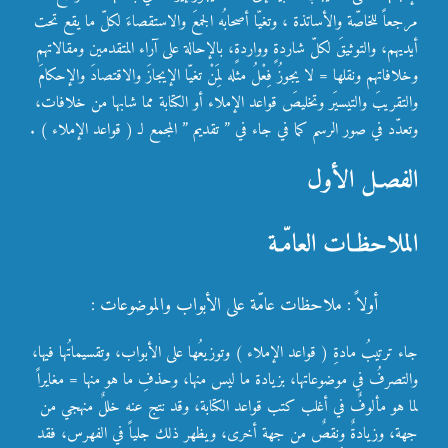
مرجعاً للخاصّة والأساتذة ، وتغيّا أصحابُه الجمعَ والاستقصاءَ لكلّ ما يقع تحت
أيديهم، والتوثيقَ لكلّ شاردةٍ وواردةٍ، بالإحالة على آراء المتقدمين ومقالاتهم
وخلافاتهم ونقلها = لا يجوزُ فِعْلُ مثله لِمَنْ تغيّا الإيجازَ والاقتصادَ والإحكامَ
والتقريبَ والتيسيَر وتخليصَ قواعد الإملاء أو الكتابة مما شابها من خلافات،
وتعدّد في صور الرسم كما في جاء في ” تقديم ” المجمع لـ ( قواعد الإملاء ) .
الفصـل الأول
الملاحظـات العامّـة
أولاً : ملاحظات عامّة على الأبواب والموضوعات :
جاء ترتيبُ مادةِ ( قواعد الإملاء ) وتوزيعُها على الأبواب، وتقسيماتُها فيها،
والتصرفُ في موضوعاتها، بزيادة ما ليس منها، وحذفِ ما هو منها = مغايراً
لما هو مألوفٌ في أغلب كتب قواعد الكتابة، وقد نتج عنه خللٌ منهجي من
جهة، وزيادةٌ ونقصٌ من جهة أخرى، ويظهر ذلك جلياً في الفهرس، فقد