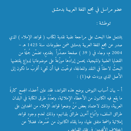
عضو مراسل في مجمع اللغة العربيـة بدمشـق
تـوطـئـة :
يشتمل هذا البحث على مراجعة علمية نقدية لكتاب ( قواعد الإملاء ) الذي
صدر عن مجمع اللغة العربية بدمشق ضمن مطبوعات سنة 1425 هـ –
2004 م، وجاء في ( 39 ) صفحة مصدّراً بتقديمٍ، تضمّن جُملةً من
القضايا العلمية والمنهجية، يحسن إيرادُها موزّعةً على موضوعاتها لدواعٍ يقتضيها
البحثُ لاحقاً في النقد والمعالجة، توخّيت فيها أن تجيءَ أقربَ ما تكون إلى
الأصل الذي وردت فيه(1) :
أ – بيان أسباب النهوض بوضع هذه القواعد، فقد عاين أعضاء المجمع كثرةَ
ما يقع فيه الكاتبون من الأخطاء الإملائية، وتعدّدَ طرق الكتابة في البلدان
العربية، وذلك لاعتماد بعض مَنْ وضعوا قواعدَ الإملاء من المحدثين على
طرائق السلف، واتّباع آخرين طرائقَ بلدانهم، وذلك لعدم وجود قواعد
إملائية واضحة متفق عليها، وما يلقاه الكاتبون من عُسْرها، فضلاً عن
اختلاف الأقدمين في تلك القواعد .