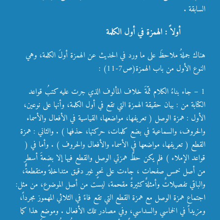
السابقة .
أولاً :
الهمزة في أول الكلمة
هناك جملةُ ملاحظَ على ما ورد في الحديث عن الهمزة أولَ الكلمة، وهي
النوع الأول من باب الهمزة(ص7-11) :
1 – جاء بناءُ الكلام ثمّةَ خلاف المألوف الذي جرت عليه كتبُ قواعد
الكتابة من : بيان حقيقة الهمزة التي تقع في أول الكلمة، وأنها على نوعين،
الأول : همزة الوصل ( تعريفها، مواضعها، القياسية في الأفعال والأسماء
والحروف، والسماعية في بضع كلمات، حركتها، حذفها ) . والثاني : همزة
القطع ( تعريفها، مواضعها في الأسماء والأفعال والحروف ) . وأما في (
قواعد الإملاء ) فلم يكن حظُّ همزتي الوصل والقطع فيها إلا بضعةَ أسطرٍ
من أصل خمس صفحات ، جاءت على نحوٍ غير دقيق متداخلةً ومتقطعةً،
والباقي تفصيلاتٌ وأمثلةٌ كثيرةٌ مقحمة، ليست من أصل الموضوع، من مثل:
اجتماع همزة الوصل مع همزة القطع التي تقع فاءً في الثلاثي المهموز مجرداً،
ومزيداً في الخماسي والسداسي، وفي مصادر تلك الأفعال . وموضع هذا كما