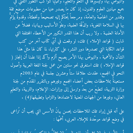
والنهوضِ بها، وتيسيرِها في التعلّم والتعليم، وتنميتِها لتواكب التطوّرَ التقني في
جميع ميادين العلوم والفنون، إذ كان ما يصدر عنها من مطبوعات موضعَ ثقةٍ
وتقدير من الخاصّة والعامّة، ومرجعاً يُحتكم إليه تصحيحاً وتخطئةً، وقدوةً يُؤتمّ
بها في السلامة اللغوية، والدّقّة العلمية، وعلوّ الأساليب وبيانها، فضلاً عن
الأمانة العلميـة . ولا ريب أن هذا القدر الكبير من الأخطاء المختلفة التي
شابت ( قواعد الإملاء ) تلك، لو وقعت في أيّ كتاب آخر من كتب
قواعد الكتابة التي تصدرها دور النشر، على كثرتها، لما كان لها مثلُ هذا
الشأن والأهمية . والنهوضُ بهذا الأمر يصبح ألزم وآكد إذا علمنا أن إنجاز (
قواعد الإملاء ) تلك استغرق نحو سنتين من عمل لجنة اللغة العربية وأصول
النحو في المجمع، عقدت خلالها ستاً وعشرين جلسة في عام 2003م
مستعينةً بملاحظات بعض أعضاء المجمع وغيرهم وبالتقرير المقدّم من لجنة
وزارة التربية، لتطبعَ من بعدُ وترسلَ إلى وزارات: الإعلام، والتربية، والتعليم
العالي، وغيرها من الجهات المعنية لاعتمادها والتزامها وتطبيقها(4) .
على أنه قبل إيراد تلك الملاحظات يحسن بيانُ الأسس التي يجب أن تُراعى
في وضع قواعد موحّدة للإملاء العربي، أهمّها :