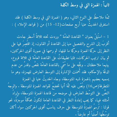
ثانيـاً : الهمزة التي في وسط الكلمة
ث
مّة ملاحظُ على النوع الثاني، وهو ( الهمزة التي في وسط الكلمة ) فقد
استغرق الحديثُ عنها أربع صفحات(12- 15) من ( قواعد الإملاء ) :
1 – استُهلّ بعنوان ” القاعدة العامّة ” وردت تحته ثلاثةُ أسطر جاءت
أقربَ إلى الشرح والتفصيل منها إلى القاعدة أو القانون، إذ اقتُصِرَ فيها على
النظر إلى حركة الهمزة وحركة ما قبلها، ثم رسمها في صورة أقوى الحركتين،
ثم بيان ترتيب الحركات، تلتها تطبيقاتٌ على القاعدة العامّة في ثلاثة فروع،
بينهما ملاحظتان . ويتّجه على ما سُمّي بالقاعدة العامّة نقصٌ وقدرٌ من عدم
الدقّة والإحكام، فقد أُهملت الإشارةُ إلى التوسط العارض للهمزة، وهو ما
يسميه بعضهم بالهمزة شبه المتوسطة، وجاء الحديثُ عنها في الهمزة
المتطرفة(ص16) ونُصّ عليه ثمّة أنها تخضعُ لقواعد الهمزة المتوسطة . والوجهُ
النصُّ على التوسّط العارض في موضعه من قاعدة الهمزة المتوسطة، وإيرادُ
أمثلته فيها، كما يجب إعادةُ النظر في القاعدة العامة لتكونَ محكمةً موجزةً، نحو
قولنا : تُرسمُ الهمزةُ المتوسطة على حرف يناسبُ أقوى الحركتين سواء أكان
توسّطُها أصلياً أم عارضاً .