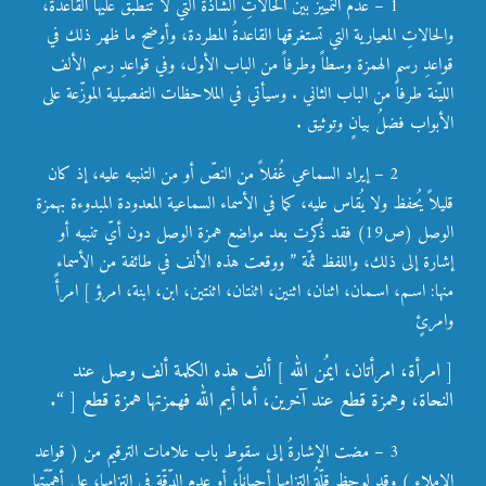
1 – عدم التمييز بين الحالاتِ الشاذة التي لا تنطبق عليها القاعدةُ،
والحالاتِ المعيارية التي تستغرقها القاعدةُ المطردة، وأوضح ما ظهر ذلك في
قواعدِ رسم الهمزة وسطاً وطرفاً من الباب الأول، وفي قواعدِ رسم الألف
الليّنة طرفاً من الباب الثاني . وسيأتي في الملاحظات التفصيلية الموزّعة على
الأبواب فضلُ بيانٍ وتوثيق .
2 – إيراد السماعي غُفلاً من النصّ أو من التنبيه عليه، إذ كان
قليلاً يُحفظ ولا يُقاس عليه، كما في الأسماء السماعية المعدودة المبدوءة بهمزة
الوصل (ص19) فقد ذُكرت بعد مواضع همزة الوصل دون أيّ تنبيه أو
إشارة إلى ذلك، واللفظ ثمّة ” ووقعت هذه الألف في طائفة من الأسماء
منها: اسـم، اسـمان، اثنان، اثنين، اثنتان، اثنتين، ابن، ابنة، امرؤ ] امرأً
وامرئٍ
[ امرأة، امرأتان، ايمُن الله ] ألف هذه الكلمة ألف وصل عند
النحاة، وهمزة قطع عند آخرين، أما أيم الله فهمزتها همزة قطع [ “.
3 – مضت الإشارةُ إلى سقوط باب علامات الترقيم من ( قواعد
الإملاء ) وقد لوحظ قلّةُ التزامها أحياناً، أو عدم الدّقّة في التزامها، على أهمّيّتها