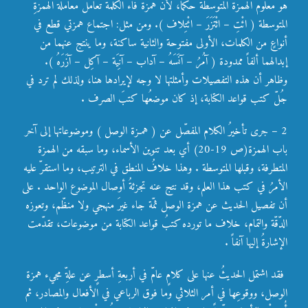
هو معلوم الهمزة المتوسطة حكماً، لأن همزة فاء الكلمة تُعاملُ معاملةَ الهمزةِ
المتوسطة ( ائْتِ – ائْتَزَرَ – ائْتِلاف ). ومن مثل: اجتماع همزتي قطع في
أنواعٍ من الكلمات، الأولى مفتوحة والثانية ساكنة، وما ينتج عنهما من
إبدالهما ألفاً ممدودة ( آمُرُ – آنَسَهُ – آداب – آنِيَة – آكِل – آزَرَهُ ).
وظاهر أن هذه التفصيلات وأمثلتها لا وجه لإيرادها هنا، ولذلك لم ترد في
جُلّ كتب قواعد الكتابة، إذ كان موضعُها كتبَ الصرف .
2 – جرى تأخيرُ الكلام المفصّل عن ( همـزة الوصل ) وموضوعاتها إلى آخر
باب الهمزة(ص 19-20) أي بعد تنوين الأسماء، وما سبقه من الهمزة
المتطرفة، وقبلها المتوسطة . وهذا خلافُ المنطق في الترتيب، وما استقرّ عليه
الأمرُ في كتب هذا العلم، وقد نتج عنه تجزئةُ أوصال الموضوع الواحد . على
أن تفصيل الحديث عن همزة الوصل ثمّة جاء غيرَ منهجي ولا منظّم، وتعوزه
الدّقّة والتمام، خلاف ما تورده كتبُ قواعد الكتابة من موضوعات، تقدّمت
الإشارةُ إليها آنفاً .
فقد اشتمل الحديثُ عنها على كلامٍ عامّ في أربعةِ أسطرٍ عن علةِّ مجيء همزة
الوصل، ووقوعِها في أمر الثلاثي وما فوق الرباعي في الأفعال والمصادر، ثم