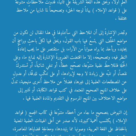
العلم أولاً، وبحقّ هذه اللغة الشريفة عليّ ثانياً، فدوّنت ملاحظاتٍ متنوعةً
على ( قواعد الإملاء ) بياناً لوجه الحقّ، وتصحيحاً لما شابها من ملاحظ
مختلفة .
وتجدر الإشارةُ إلى أن الملاحظ التي سأتناولها في هذا المقال لن تكون من
مواضع الخُلْف التي يتسعُ فيها باب القولُ، ويحقّ فيها لكلّ باحثٍ وراسخٍ أن
يجتهد، ويأخذ بما يراه صواباً من الآراء، بل ستقتصر على ما يجب إعادةُ
النظر فيه، وتصحيحُه، إلا ما اقتضت الضرورةُ الإشارةَ إليه لداعٍ ما، وعلى
الجُمْلة فالملاحظُ علمية متنوّعة، تصحّح خطأً، أو تنفي شائبةً، أو تستدركُ
نقصاً؛ أو تنبّه على زيادة لا وجه لإيرادها، أو على تنكّبٍ للدقّة؛ أو عدولٍ
عن المصطلحات العلمية إلى غيرها؛ فضلاً عن ملاحظ أخرى منهجية، تدلّ
على خلاف المنهج الصحيح المعتمد في كتب قواعد الكتابة، أو تشير إلى
مواضع الاختلاف بين المنهج المرسوم في التقديم والمادة العلمية فيها .
إن النهوض بتصحيح ما جاء من أخطاء متنوّعة في كتاب المجمع ( قواعد
الإملاء ) يكتسب أهمية كبيرة، لأنه صدر عن أعلى الهيئات العلمية المعنية
بالحفاظ على اللغة العربية، وصونِها مما يتهددها، ومعالجةِ قضاياها المعاصرة،