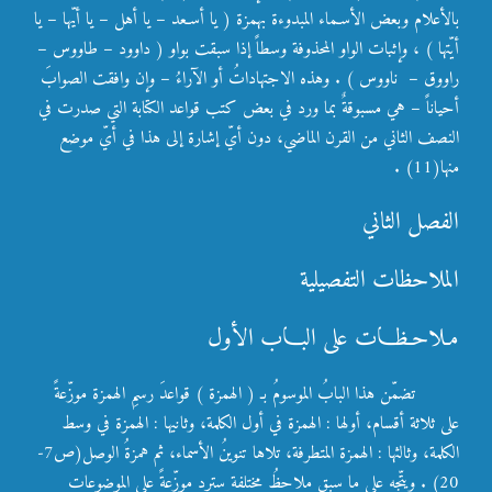
بالأعلام وبعض الأسـماء المبدوءة بهمزة ( يا أسـعد – يا أهل – يا أيّها – يا
أيّتها ) ، وإثبات الواو المحذوفة وسطاً إذا سبقت بواو ( داوود – طاووس –
راووق – ناووس ) . وهذه الاجتهاداتُ أو الآراءُ – وإن وافقت الصوابَ
أحياناً – هي مسبوقةٌ بما ورد في بعض كتب قواعد الكتابة التي صدرت في
النصف الثاني من القرن الماضي، دون أيّ إشارة إلى هذا في أيّ موضع
منها(11) .
الفصل الثاني
الملاحظات التفصيلية
مـلاحـظـات على البـاب الأول
تضمّن هذا البابُ الموسومُ بـ ( الهمزة ) قواعدَ رسمِ الهمزة موزّعةً
على ثلاثة أقسام، أولها : الهمزة في أول الكلمة، وثانيها : الهمزة في وسط
الكلمة، وثالثها : الهمزة المتطرفة، تلاها تنوينُ الأسماء، ثم همزةُ الوصل(ص7-
20) . ويتّجه على ما سبق ملاحظُ مختلفة سترد موزّعةً على الموضوعات