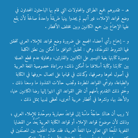
هـ – تقديرهم لجميع الطرائق والمحاولات التي قام بها الباحثون المحدثون في
وضع قواعد الإملاء،
غير أنهم لم يجدوا بينها طريقةً واحدةً صالحةً لأن يقع
عليها الإجماعُ بين جميع الكاتبين وبين مختلف الأقطار .
و – إجماع رأي أعضاء المجمع على ضرورة وضع قواعد للإملاء العربي تتحقق
فيها الشروط المتوخّاة، وهي : تحقيقُ التوافق ما أمكن بين نطق الكلمة
وصورة كتابتها بغية التيسير على الكاتبين والقارئين، ومحاولة عدم قطع الصلة
بين كتابتنا وكتابة أسلافنا ما أمكن ذلك، ومراعاة خصوصية اللغة العربية
في أصول نحوها وصرفها، وكذلك في قيامها على اتصال حروفها في الكتابة
والطباعة، وتوخّي القواعد المطردة وتجنب حالات الشذوذ ما وسعنا ذلك .
وخُتم ذلك التقديم بأملهم أن تلقى القواعد التي انتهوا إليها رضا الكاتبين عنها،
والأخذ بها، ونشرها في أقطار عربية أخرى، تحظى لديها بمثل ذلك .
لا ريب أن هناك حاجّةً ماسّة إلى قواعدَ معيارية وموحّدةٍ للإملاء العربي ؛
وذلك لأن موضوعَ قواعد الإملاء أو قواعد الكتابة العربية يُعَدُّ من القضايا
اللغوية المُلِحّة التي تعاني منها اللغةُ العربية، فقد طال الخُلْف بين المصنّفين في