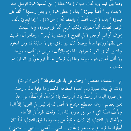
وهذا بيّنٌ فيما ورد تحت عنوان ( ملاحظـة ) من تسـمية همزة الوصل عند
الابتـداء بها ”
ألفـاً مهموزة
” بدل ( تنطق همزة ) وجعل رسـمها ”
ألفـاً غير
مهموزة
” بدل ( ترسم ألفـاً ) واللفظ ثمّة ( ص19) : ” إذا ابتُدِئ بألف
الوصل نُطِقت ألفاً مهموزة، ولكنها تُرسم ألفاً غير مهموزة، وإذا سُـبقت
بحرف أو اسم أو فعل ( في الدرج ) رُسمت ولم تُهمز ” . وظاهر أن الحديث
عن نطقها ورسمها بدءاً ووصلاً كان غير دقيق، بل لا سابقة له، ومن المعلوم
والمشهور أن في العربية حرفين : الهمزة والألف، وليس فيها ألف مهموزة،
ولا ألف أخرى غير مهموزة، وهذا إنْ لم يكنْ خطأً فهو تجوّزٌ في العبارة غير
مقبول .
ج – استعمال مصطلح ”
رسمت على ياء غير منقوطة
” (ص16و23)
وذلك في بيان صورة رسم الهمزة المتطرفة المكسور ما قبلها بدل : رسمت
على صورة الياء، أو رُسمت ياءً، أو رسمت ياءً مُرْسَلةً، أو مُهْمَلَةً، على حدِّ
تعبير بعضهم . وهذا مصطلح مبتدعٌ لا أصل له، إذ ليس في العربية إلاّ الياءُ
والألفُ الليّنة التي ترسم على صورة الياء، إذا وقعت طرفاً في الأسماء
والأفعال في الثلاثي، إن كانت منقلبةً عن ياء، وفيما فوق الثلاثي، أيّاً كان
أصلُها، ما لم تُسبق بياء، نحو ( هُدى – قضى – أعطى – انتهى – استغنى )