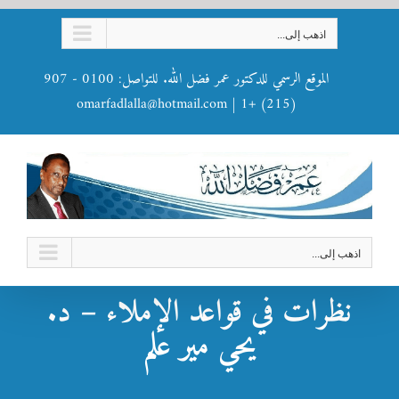
Ski
اذهب إلى...
t
conten
الموقع الرسمي للدكتور عمر فضل الله. للتواصل: 0100 - 907
omarfadlalla@hotmail.com
|
(215) +1
اذهب إلى...
نظرات في قواعد الإملاء – د.
يحي مير علم