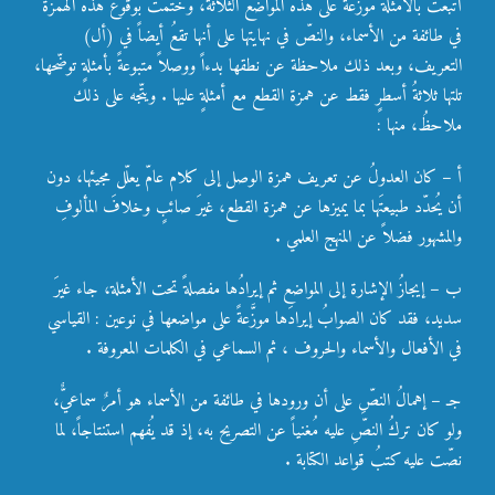
أُتبعتْ بالأمثلة موزّعةً على هذه المواضع الثلاثة، وخُتمتْ بوقوع هذه الهمزة
في طائفة من الأسماء، والنصّ في نهايتها على أنها تقعُ أيضاً في (أل)
التعريف، وبعد ذلك ملاحظة عن نطقها بدءاً ووصلاً متبوعةً بأمثلةٍ توضّحها،
تلتها ثلاثةُ أسطرٍ فقط عن همزة القطع مع أمثلةٍ عليها . ويتّجه على ذلك
ملاحظُ، منها :
أ – كان العدولُ عن تعريف همزة الوصل إلى كلام عامّ يعلّل مجيئها، دون
أن يُحدّد طبيعتَها بما يميزها عن همزة القطع، غيرَ صائبٍ وخلافَ المألوفِ
والمشهور فضلاً عن المنهج العلمي .
ب – إيجازُ الإشارة إلى المواضع ثم إيرادُها مفصلةً تحت الأمثلة، جاء غيرَ
سديد، فقد كان الصوابُ إيرادَها موزَّعةً على مواضعها في نوعين : القياسي
في الأفعال والأسماء والحروف ، ثم السماعي في الكلمات المعروفة .
جـ – إهمالُ النصِّ على أن ورودها في طائفة من الأسماء هو أمرٌ سماعيٌّ،
ولو كان تركُ النصِّ عليه مُغنياً عن التصريح به، إذ قد يُفهم استنتاجاً، لما
نصّت عليه كتبُ قواعد الكتابة .