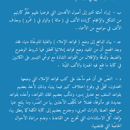
ب – إيراد أمثلة تشير إلى أصول الأقدمين التي فرضها عليهم خُلُوُّ كتابتهم
من الشكل والإعجام كزيادة الألف في ( مائة ) والواو في ( عَمْرو ) وحذف
الألف في مواضع من الأسماء .
جـ – بيان الدافع إلى وضع ( قواعد الإملاء ) والغاية المتوخّاة منها، فقد
وجد المجمع أن من المفيد وضعَ قواعد إملائيةٍ تتحقق فيها شروط الوضوح
والضبط والدقّة والإقلال من القواعد الشاذة مع توخّي التيسير على الكاتبين
في كتابة ما تقع فيه الهمزة والألف الليّنة .
د – النصّ على أن لهم مآخذ على كتب قواعد الإملاء التي وضعها
المحدثون، تتجلّى في وقوع اختلاف كبير فيما بينها، وذلك لأخذ بعضهم
بقواعد السلف مع تعديل يسير، وتنكّب بعضهم لتلك القواعد، وأخذه بقواعد
جديدة غير مألوفة، فضلاً عما تُكَلِّف الآخذين بها من العُسْر، وما ينتج عنها
من قطع الصلة بالتراث العربي، وجنوح بعضهم إلى كتابة الكلمة كما يُنطق بها،
وإلغاء كلّ الاستثناءات التي تخرج عن القاعدة ، وعدم مراعاة الأحوال
الخاصّة التي تقتضيها.