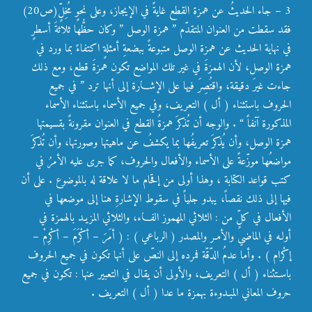
3 – جاء الحديثُ عن همزة القطع غايةً في الإيجاز، وعلى نحوٍ مُخِلٍّ(ص20)
فقد سقطت من العنوان المتقدّم ” همزة الوصل ” وكان حظُّها ثلاثةَ أسطرٍ
في نهاية الحديث عن همزة الوصل متبوعةً ببضعةِ أمثلةٍ اكتفاءً بما ورد في
همزة الوصل، لأن الهمزةَ في غير تلك المواضع تكون همزةَ قطع، ومع ذلك
جاءت غيرَ دقيقة، واقتُصِرَ فيها على الإشـارة إلى أنها ترد ” في جميع
الحروف باستثناء ( أل ) التعريف، وفي جميع الأسماء باستثناء الأسماء
المذكورة آنفاً “
. والوجه أن تُذكرَ همزةُ القطع في العنوان مقرونةً بقسيمتها
همزة الوصل، وأن يُذكرَ تعريفُها بما يكشفُ عن ماهيتها وصورتها، وأن تُذكرَ
مواضعُها موزّعةً على الأسماء والأفعال والحروف، كما جرى عليه الأمرُ في
كتب قواعد الكتابة ، وهذا أولى من إقحام ما لا علاقة له بالموضوع . على أن
فيها إلى ذلك نقصاً، يبدو جلياً في سقوط الإشارةِ هنا إلى موضعها في
الأفعال في كلٍّ من : الثلاثي المهموز الفـاء، والثلاثي المزيـد بالهمزة في
أولـه في الماضي والأمـر والمصدر ( الرباعي ) : ( أمَرَ – أكْرَمَ – أكْرِمْ –
إكْرام ) . وأما عدمُ الدّقّة فمرده إلى النصّ على أنها تكون في جميع الحروف
باسـتثناء ( أل ) التعريف، والأولى أن يقال في التعبير عنها : تكون في جميع
حروف المعاني المبـدوءة بهمزة ما عدا ( أل ) التعريف .