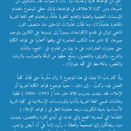
كثيرٍ من قواعدها قديماً وحديثاً، ولا تزال الأصواتُ تجأرُ بالشكوى من
عُسْرها، ومن كثرة الاختلاف في قواعدها، لذلك حظي الموضوعُ باهتمام
المؤسسات التعليمية والعلمية والمجامع اللغوية عامّةً، وباهتمام مجمع اللغة العربية
بالقاهرة خاصّةً(2)، وما فَتِئَت محاولاتُ الباحثين منذ منتصف القرن
الماضي تتوالى في تقديم الاقتراحات وصولاً إلى تيسيرها على الكاتبين وتوحيد
صورها، كما تنامى عددُ الكتب المعاصرة التي وقفها أصحابُها على قواعد الكتابة
حتى جاوزت العشرات، على ما بينها من تفاوتٍ في : المنهج، والمادّة،
والشرح، والتوثيق، والتفصيل، ومَبْلَغ حظّها من الدقّة والصواب، والزيادة
والنقص، والملاحظ التي تتّجه عليها(3) .
ولمّا كان بابُ الاجتهاد في هذا الموضوع لا يزال مُشْرعاً حتى تُقالَ كلمةُ
الفصل فيه، وكنتُ – إلى ذلك – معنياً بموضوع قواعد الكتابة العربية أو
الإملاء، فقد نهضت بتدريسها ثلاثة عشر عاماً ( 1993- 2006 ) لطلبة
وطالبات قسمي اللغة العربية وآدابها والدراسـات الإسـلامية في كلية التربية
الأسـاسية بدولة الكويت، وبعد معاودة النظر في ( قواعد الإملاء )
المتقدّمة التي أصدرها المجمع والتي غدت في أيدي القراء والمختصين، يفيدون
منها، ويحتكمون إليها تصحيحاً وتخطئةً = رأيت لزاماً عليّ أن أنهض بواجب