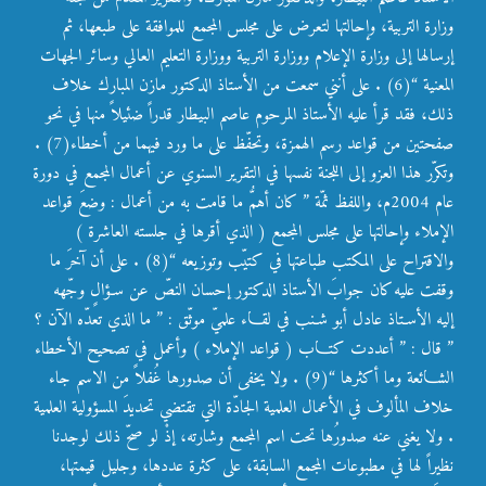
وزارة التربية، وإحالتها لتعرض على مجلس المجمع للموافقة على طبعها، ثم
إرسالها إلى وزارة الإعلام ووزارة التربية ووزارة التعليم العالي وسائر الجهات
المعنية “(6) . على أنني سمعت من الأستاذ الدكتور مازن المبارك خلاف
ذلك، فقد قرأ عليه الأستاذ المرحوم عاصم البيطار قدراً ضئيلاً منها في نحو
صفحتين من قواعد رسم الهمزة، وتحفّظ على ما ورد فيهما من أخطاء(7) .
وتكرّر هذا العزو إلى اللجنة نفسها في التقرير السنوي عن أعمال المجمع في دورة
عام 2004م، واللفظ ثمّة ” كان أهمُّ ما قامت به من أعمال : وضعَ قواعد
الإملاء وإحالتها على مجلس المجمع ( الذي أقرها في جلسته العاشرة )
والاقتراح على المكتب طباعتها في كتيّب وتوزيعه “(8) . على أن آخرَ ما
وقفت عليه كان جوابَ الأستاذ الدكتور إحسان النصّ عن سـؤالٍ وجّهه
إليه الأسـتاذ عادل أبو شـنب في لقـاء علميّ موثّق : ” ما الذي تعدّه الآن ؟
” قال : ” أعددت كتـاب ( قواعد الإملاء ) وأعمل في تصحيح الأخطاء
الشـائعة وما أكثرها “(9) . ولا يخفى أن صدورها غُفلاً من الاسم جاء
خلاف المألوف في الأعمال العلمية الجادّة التي تقتضي تحديدَ المسؤولية العلمية
. ولا يغني عنه صدورُها تحت اسم المجمع وشارته، إذْ لو صحّ ذلك لوجدنا
نظيراً لها في مطبوعات المجمع السابقة، على كثرة عددها، وجليل قيمتها،