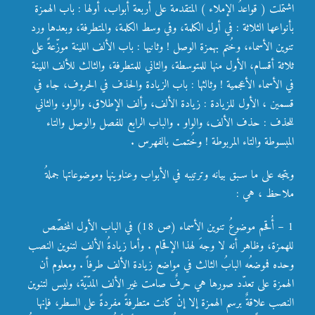
اشتملت ( قواعدُ الإملاء ) المتقدمة على أربعة أبواب، أولها : باب الهمزة
بأنواعها الثلاثة : في أول الكلمة، وفي وسط الكلمة، والمتطرفة، وبعدها ورد
تنوين الأسماء، وخُتم بهمزة الوصل ! وثانيها : باب الألف اللينة موزّعةً على
ثلاثة أقسام، الأول منها للمتوسطة، والثاني للمتطرفة، والثالث للألف اللينة
في الأسماء الأعجمية ! وثالثها : باب الزيادة والحذف في الحروف، جاء في
قسمين ، الأول للزيادة : زيادة الألف، وألف الإطلاق، والواو، والثاني
للحذف : حذف الألف، والواو . والباب الرابع للفصل والوصل والتاء
المبسوطة والتاء المربوطة ! وخُتمت بالفهرس .
ويتجه على ما سـبق بيانه وترتيبه في
الأبواب وعناوينها وموضوعاتها جملةُ
ملاحظ ، هي :
1 – أُقحم موضوعُ تنوين الأسماء (ص 18) في الباب الأول المخصّص
للهمزة، وظاهر أنه لا وجهَ لهذا الإقحام . وأما زيادةُ الألف لتنوين النصب
وحده فموضعُه البابُ الثالث في مواضع زيادة الألف طرفاً . ومعلوم أن
الهمزة على تعدّد صورها هي حرفٌ صامت غير الألف المدّيّة، وليس لتنوين
النصب علاقةٌ برسم الهمزة إلا إنْ كانت متطرفةً مفردةً على السطر، فإنها