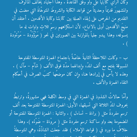
وكان الرأيُ كتابتها على واو وفقَ القاعدة . وهذا اجتهادٌ يخالف المألوفَ
والمشـهورَ قديماً وحديثاً من قواعد الكتابة والشروطَ المتوخّاةَ التي مضت في
التقديم من الحرص على إبقاء الصلة بين كتابتنا وكتابة الأقدمين . أعتقد أن
منهجَ الأقدمين أولى بالاتباع، لأن استكراههم رسمَ ثلاثِ واواتٍ له ما
يسـوّغه، وهذا يبدو جلياً بالموازنـة بين الصورتين في نحو ( مَوْؤُوْدة – مَوْءُوْدة
) .
ب – وكانت الملاحظةُ الثانيةُ خاصّةً باجتماع الهمزة المتوسطة المفتوحة
المسبوقة بفتح مع ألف المدّ، وإبدالهما مدّة فوق الألف ( شآم – مآل ) .
وهذه لا بأس في إيرادها هنا، وإن كان موضعُها كتبَ الصرف في أحكام
التقاء الهمزة والألف .
وأمّا حالاتُ الشذوذ في الهمزة التي في وسط الكلمة فهي مشهورةٌ، وترتبطُ
بحروف المدّ الثلاثة التي تسبقها، الأولى: الهمزة المتوسطة المفتوحة بعد ألف
ترسم مفردةً مثل ( براءَة – تساءل ) . والثانية : الهمزة المتوسطة المفتوحة أو
المضمومة بعد واو ساكنة ترسم مفردةً مثل ( مروْءَة – ضَوْءُه ). وهذا
خلافُ ما ورد في ( قواعد الإملاء ) فقد جُعلت الشاذّةُ، وهي المتوسطةُ