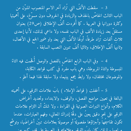
3 – سقطت الألفُ التي تُزاد آخر الاسم المنصوب المنوّن من
الباب الثالث الخاصّ بالحذف والزيادة في الحروف دون مسوّغ، على أهميتها
وكثرة دورانها في العربية . كما أُفردت ألفُ الإطلاق (ص29) بعنوان
مستقلّ بعد زيادة الألف في الباب نفسه، ولا داعي لذلك، لأنها إحدى
ثلاثِ ألفات تُزاد طرفاً، أولُها الألفُ التي بعد واو ضمير الجمع في الأفعال،
وثانيها ألفُ الإطلاق، وثالثها ألفُ تنوين النصب السابقة .
4 – وفي الباب الرابع الخاصّ بالفصل والوصل أُقحمت فيه التاءُ
المبسوطة والتاءُ المربوطة، وهي باب مفردٌ في كتب قواعد الكتابة،
والموضوعان مختلفان، ولا رابطَ يجمع بينهما، ولا سابقة لهذا فيما أعلم .
5 – أغفلت ( قواعدُ الإملاء ) بابَ علامات الترقيم، على أهميته
البالغة في تعيين مواضع الفصل، والوقف، والابتداء، وتحديد أغراض
الكلام، وأنواع النبرات الصوتية في القراءة . ولا شكّ أن التزام علامات
الترقيم على نحوٍ دقيق يعينُ على دقّة إدراك المعاني، وفهم العبارات، عندما
تكون تقاسيمُها وأجزاؤها مفصولةً أو موصولةً بعلامات تبيّن أغراضَها، وتوضّح
مراميها . لذلك كان بابُ الترقيم وعلاماته في العربية على قدرٍ كبير من