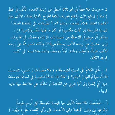
2 – وردت ملاحظةٌ في نحو ثلاثةِ أسطرٍ عن زيادة القدماء الألفَ في لفظ
( مائة ) لدواعٍ زالت بإعجام العربية، تلاها اقتراح كتابتها بحذف الألف وفقَ
القاعدة العامة خلافاً للقدماء، وذلك آخر ” تطبيقات على القاعدة العامة ”
للهمزة المتوسطة إن كانت مكسورةً أو كان ما قبلها مكسوراً(ص13) .
وظاهر أن موضوعَ الملاحظة من قضايا باب الزيادة والحذف في الحروف
لدى الحديث عن زيادة الألف وسطاً(ص28) ولكنه اقتصر ثمّة على زيادة
الألف طرفاً، وأُغفِلت زيادتها أولاً ووسطاً، وذلك خلاف ما في كتب
قواعد الكتابة.
3 – خُتم الكلامُ على الهمزة المتوسـطة بـ ( ملاحظـات ) خمـسٍ، تضمنت
ثلاثٌ منها أرقامها ( 3و4و5 ) الحالاتِ الشاذّةَ المشهورةَ في الهمزة المتوسطة،
دون أيِّ إشارةٍ إلى أنها تخرج عن القاعدة أو شاذّة
،
على ملاحظ فيها سترد
قريباً .
أ – خُصّصت الملاحظةُ الأولى منها للهمزة المتوسطة التي تُرسم مفردةً
لوقوعها بين واوين كراهيـةَ توالي الأمثـال على رأي القدماء مثل ( وَؤُول )