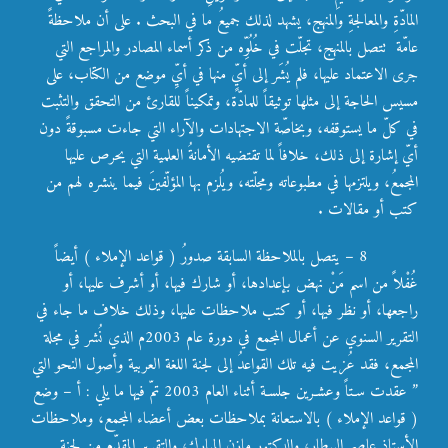
المادّةِ والمعالجةِ والمنهج، يشهد لذلك جميعُ ما في البحث . على أن ملاحظةً
عامّة تتصل بالمنهج، تجلّت في خُلُوِّه من ذكر أسماء المصادر والمراجع التي
جرى الاعتماد عليها، فلم يُشَر إلى أيٍّ منها في أيِّ موضع من الكتاب، على
مسيس الحاجة إلى مثلها توثيقاً للمادّة، وتمكيناً للقارئ من التحقق والتثبت
في كلّ ما يستوقفه، وبخاصّة الاجتهادات والآراء التي جاءت مسبوقةً دون
أيّ إشارة إلى ذلك، خلافاً لما تقتضيه الأمانةُ العلمية التي يحرص عليها
المجمعُ، ويلتزمها في مطبوعاته ومجلّته، ويُلزم بها المؤلّفينَ فيما ينشره لهم من
كتب أو مقالات .
8 – يتصل بالملاحظة السابقة صدورُ ( قواعد الإملاء ) أيضاً
غُفْلاً من اسم مَنْ نهض بإعدادها، أو شارك فيها، أو أشرف عليها، أو
راجعها، أو نظر فيها، أو كتب ملاحظات عليها، وذلك خلاف ما جاء في
التقرير السنوي عن أعمال المجمع في دورة عام 2003م الذي نُشر في مجلة
المجمع، فقد عُزيت فيه تلك القواعدُ إلى لجنة اللغة العربية وأصول النحو التي
” عقدت سـتاً وعشـرين جلسـة أثناء العام 2003 تمّ فيها ما يلي : أ – وضع
( قواعد الإملاء ) بالاستعانة بملاحظات بعض أعضاء المجمع، وملاحظات
الأستاذ عاصم البيطار، والدكتور مازن المبارك، والتقرير المقدّم من لجنة