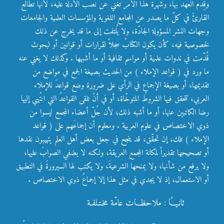
وقِدَم العهد بها، وشهرة هذا الأمر تغني عن نصب الأدلة عليه، لأنها تطالع
القارئَ في كلّ ما يصدر عن المجامع اللغوية والمؤسسات العلمية والجامعات
وجهات النشر المسؤولة الجادّة، ولا يُلتفت إلى ما قد يخرج عن ذلك
لخصوصية فيه، كأن يكون الكتابُ سجلاً لقرارات أو قوانين أو لبحوث
قُدّمت في ندوات علمية أو مواسم ثقافية أو ما أشبهها . وكذلك لا يغني عنه
ما ورد في ( قواعد الإملاء ) من الحديث بصيغة الجمع في مواضع من
تقديمها، أو بصيغة الإجماع في الرأي على ضرورة وضع قواعدَ للإملاء
العربي، تتحقق فيها الشروطُ المتوخّاة، أو في أنْ تلقى القواعدُ التي انتُهي إليها
رضا الكاتبين عنها، أو ما أشبه ذلك؛ لأن جُلّ أعضاء المجمع ليسوا من
ذوي الاختصاص في علوم العربية . ومعلوم أن إجماعَهم على ( قواعد
الإملاء ) تلك، إن تحقّق، قد ينجح في جعل بعض أهل العلم يتهيبون نقدها
أو تصحيحها تقديراً لمكانة المجمع العريقة، ولكنه لا يضفي الصوابَ عليها،
ولا يرفع من شأنها، ولا يمنحها الشرعيةَ، ولا يكتب لها السيرورةَ في التطبيق
أو الاستعمال، إذ لا يجدي في مثل هذا إلا إجماعُ ذوي الاختصاص .
ثانـيـاً : ملاحظـات عامّة مخـتـلفـة