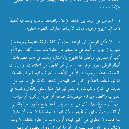
والإفادة منه .
د – الحرص على الربط بين قواعد الإملاء والقواعد النحوية والصرفية تحقيقاً
لأهدافٍ تربويةٍ وجيهة، وذلك لارتباط معارف المنظومة اللغوية .
هـ – لا يمكن الوصولُ إلى قواعـد إملاء أو كتابة دقيقة وصحيحة وموحّدة (
معيارية ) تتجاوز ما أُخذ على ما سبقها من محاولات، سواء أكانت بحوثاً أم
كتباً أو مشاريع، ويتحقّق لها الذيوعُ والانتشار، وتُعتمد في جميع مطبوعات
أقطار الوطن العربي وخارجه = ما لم يَجْرِ تخليصُها من الخلافات، والزيادات
المقحمة، وتعدّد الوجوه، فضلاً عن الأخطاء العلمية والمنهجية والمصطلحية،
مما نجد أمثلتَه واضحةً في كتبٍ غير قليلة من قواعد الكتابة، على ما بينها من
تفاوت في المناهج والغايات؛ إذ يتسم غيرُ قليلٍ منها بالنقل والتكرار والمتابعة في
الصواب والخطأ، وبإقحام موضوعات صرفية أو نحوية أو لغوية أو سواها،
دون أيّ مسوّغ؛ لذا، كان من غير الصواب أخذُ جميع ما ورد فيها بالتسليم
أو القبول دونَ تدقيقٍ أو تمحيص، لأن قدراً مما جاء فيها لا يعدو أن يكونَ
خلافاتٍ، لا تنطوي على كبيرِ قيمةٍ، أو زياداتٍ من علوم مختلفة، لا وجهَ
لإثباتها . على أنه يجب التنبيه إلى أن ما يجوز إيرادُه في بعضها، مما وُضع