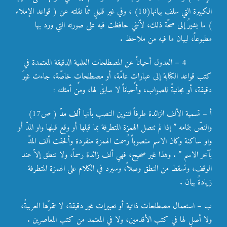
الكبيرة التي سلف بيانها(10) ، وفي غير قليلٍ ممّا نقلته عن ( قواعد الإملاء
) ما يشيرُ إلى صحّة ذلك، لأنني حافظت فيه على صورته التي ورد بها
مطبوعاً، لبيان ما فيه من ملاحظ .
4 – العدول أحياناً عن المصطلحات العلمية الدقيقة المعتمدة في
كتب قواعد الكتابة إلى عباراتٍ عامّة، أو مصطلحاتٍ خاصّة، جاءت غيرَ
دقيقة، أو مجانبةً للصواب، وأحياناً لا سابقَ لها، ومن أمثلته :
أ – تسمية الألف الزائدة طرفاً لتنوين النصب بأنها
ألف مدّ
( ص17)
والنصّ بتمامه ” إذا لم تتصل الهمزة المتطرفة بما قبلها أو وقع قبلها واو المدّ أو
واو ساكنة وكان الاسم منصوباً رُسمت الهمزة منفردة وألحقت ألف المدّ
بآخر الاسم ” . وهذا غير صحيح، فهي ألف زائدة رسماً، ولا تنطق إلاّ عند
الوقف، وتسقط من النطق وصلاً، وسيرد في الكلام على الهمزة المتطرفة
زيادةُ بيان .
ب – استعمال مصطلحات ذاتية أو تعبيرات غير دقيقة، لا تقرّها العربيةُ،
ولا أصل لها في كتب الأقدمين، ولا في المعتمد من كتب المعاصرين .