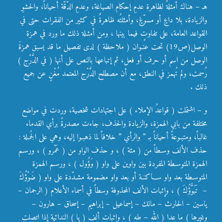
هـ – هناك أمثلةٌ لظاهرة عدمِ إحكام الصياغة، وعدمِ الدّقّة أحياناً، والحشوِ
والزيادة، بلا داعٍ أو مسوّغٍ، وأمثلتُه ظاهرةٌ في كثير من الفقرات حتى في
القواعد العامة، على تفاوتٍ فيما بينها ، ومن أمثـلة ذلك ما ورد في همزة
الوصل(ص19) تحت عنـوان ( ملاحظة ) لدى تفصيل ما قد يسبق همزةَ
الوصل من اسم أو حرف أو فعل، ثم إتباعها بالنص على أنها ( في الدَّرْج )
رُسمت، ولم تُهمز في النطق، مع أن مصطلح الدَّرْج المعتمد مُغْنٍ عن جميع
ذلك .
و – اشتملت ( قواعدُ الإملاء ) على اجتهادات شخصية، وردت في مواضع
مختلفة من بابي الهمزة، والزيادة والحذف، جاءت مصدرةً برأي القدماء
غالباً، ومتبـوعةً أحياناً بـ ” والرأي ” خلافاً لما ذهبـوا إليه، وهي على الجُمـلة :
حذف الألف وسـطاً من ( مئة ) ، و حذف الواو من ( عَمْرو ) ، ورسـم
الهمزة المتوسـطة المفردة بين واوين على واو ( وَؤُول ) ، ورسـم الهمزة
المتوسـطة بعد واو سـاكنـة أو بعد واو مضمومة مشـدّدة على واو ( ضَوْؤُكَ
– تَبَوُّؤُكَ ) ، وإثبات الألف المحذوفة وسطاً في أسماء الأعلام ( الرحمان –
ياسين – الحارث – مالك – إسماعيل – إبراهيم – إسحاق – هارون –
وغيرها ) ما عدا ( الله – طه ) ، وإثبات ألف ( يا ) الندائية إذا اتصلت