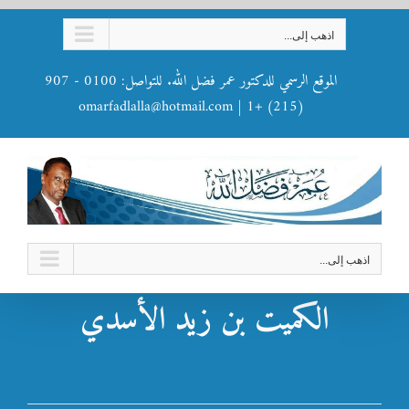
Ski
اذهب إلى...
t
conten
الموقع الرسمي للدكتور عمر فضل الله. للتواصل: 0100 - 907
omarfadlalla@hotmail.com
|
(215) +1
اذهب إلى...
الكميت بن زيد الأسدي