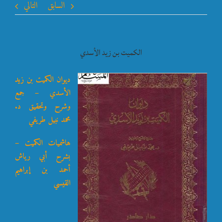
السابق
التالي
الكميت بن زيد الأسدي
ديوان الكميت بن زيد
الأسدي – جمع
وشرح وتحقيق د.
محمد نبيل طريفي
هاشميات الكميت –
بشرح أبي رياش
أحمد بن إبراهيم
القيسي