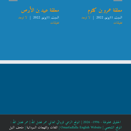
معلقة عمرو بن كلثوم
معلقة عبيد بن الأبرص
السبت, 11يونيو, 2022
|
لا توجد
السبت, 11يونيو, 2022
|
لا توجد
تعليقات
تعليقات
الحقوق محفوظة - 1996- 2026 | الموقع الرسمي للروائي العالمي عمر فضل الله |
عمر فضل الله :
الموقع الشخصي |
Omarfadlalla English Website |
اللغات واللهجات السودانية
|
متحف النيل