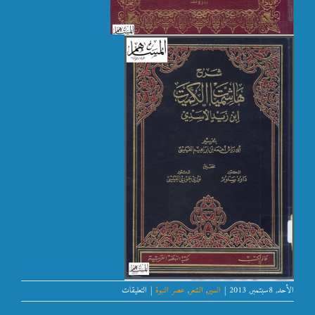
على
الأحد, 8سبتمبر, 2013
|
السير
,
الشعر
,
عصر النبوة
|
التعليقات
الكميت