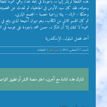
هذه النقطة لم يشر إليها د. باجودة في بحثه هذا، وهي عموماً نق
وحياته، فقد كان سيد الأوس في الجاهلية، ثم تحدث عن شخصيته 
وحنكة – الرثاء – بيئة زراعية خصبة – المجتمع اليثربي.
ثم كان القسم الثاني من الكتاب، وهو ديوان أحيحة الذي وقع ف
عموماً لا نملك إلا أن نشكر د. حسن محمد باجودة على غوصه في الت
أحمد فضل شبلول ـ الإسكندرية
على
السبت, 17أغسطس, 2013
|
السير
,
الشعر
|
التعليقات
أحيحة
بن
الجلاح
مغلقة
شارك هذه المادة مع آخرين. اختر منصة النشر أو تطبيق التوا
منشورات متعلقة