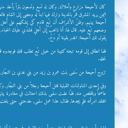
كان لأحيحة مزارع وأملاك, وكان له تسع وتسعون بئراً يأخذ منها
اليمن يريد المشرق فمرّ بالمدينة وترك فيها ابناً له ومضى إِلى الشام 
أحيحة بينهم, وظنّ الأشراف أن تبّع قادم كي يملكهم على أهل يثر
وضعهم تبّع عليه, قال لها: أنا ذاهبٌ إِلى أهلي فشدّي عليك الخباء, فإ
يقول لك أحيحة: اغدر بقينة أو دَعْ.
فلما انطلق إِلى قومه تبعته كتيبة من خيل تبّع تطلب قتله فوجدوه قد تحص
نخله.
تزوج أحيحة من سَلمى بنت عمرو بن زيد من بني عدي بن النجّار, وكا
وفي إِحدى المناوشات القبلية قتل أحيحة رجلاً من بني النجّار, وكا
عاصماً ويتخلص منه, فلمّا علمت سلمى بذلك احتالت في مغادرة بيتها
افتقد امرأته فلم يجدها, فقال: هذا عمل سلمى, خدعتني حتى بلغت م
أما سلمى فقد تزوجت بعده هاشم بن عبد مناف حين قدم المدينة فو