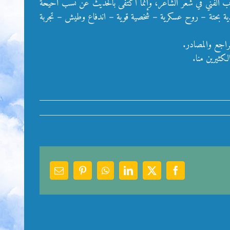
أسلوب الفني في شعر الشاعر، وإنما اكتفى بالحديث عن نسب أحيحة
دية بحتة – روح عسكرية – شخصية قوية – اندفاع وطيش – تجربة
راجع والمصادر.
كثيرين منا.
Email
Pinterest
WhatsApp
LinkedIn
Facebook
X