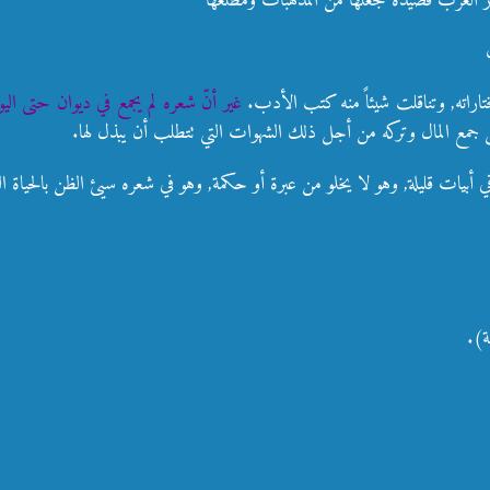
عار العرب قصيدة جعلها من المذهبات ومطلعها
تاراته, وتناقلت شيئاً منه كتب الأدب.
غير أنّ شعره لم يجمع في ديوان حتى اليو
يل جمع المال وتركه من أجل ذلك الشهوات التي تتطلب أن يبذل لها.
ي أبيات قليلة, وهو لا يخلو من عبرة أو حكمة, وهو في شعره سيئ الظن بالحياة التي