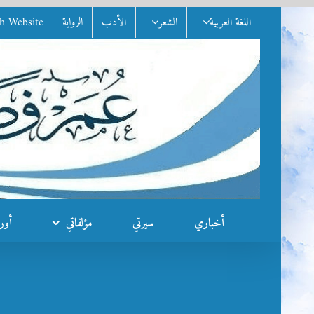
Ski
اللغة العربية
الشعر
الأدب
الرواية
sh Website
t
conten
أخباري
سيرتي
مؤلفاتي
أور