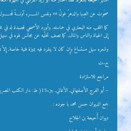
اشتهر أحيحة بشعره, فقد اختار منه أبو زيد القرشي في جمهرة أش
صحَوت عن الصِبا والدهرُ غولُ ## ونفس المــــرءِ آونـــةً قَتــــول
كما انتخب منه البحتري في حماسته, وأورد الأصمعي قصيدة له في مخ
إِلى الحياة والناس والمال, كما تصف تخلّيه عن مجالس لهوه في سب
وشعره سهل مستساغ وإِن كان لا ينفرد فيه بميزة فنية خاصة, إِلاّ ف
ج.ت
مراجع للاستزادة
– أبو الفرج الأصفهاني, الأغاني, جزء15( ط: دار الكتب المصرية).
جمع الديوان حسن محمد با جوده :
ديوان أُحيحة بن الجلاح