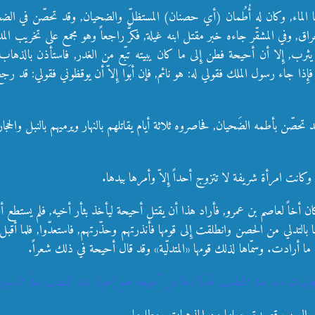
 الماء, وكان له أُطُمان (أي حصنان) المستظلّ والضحيان, وقد تحصّن في الض
فالعراق, وفي المشقّر جاءه خبر مقتل ابنه غيلة, فكرَّ راجعاً وهو مجمع على تخريب ال
ب, إِلا أن أحيحة فطن إِلى ما كان يبيته تبّع من الغدر, فاستأذن بالذهاب إِ
ِذا جاء رسول الملك فقولي له: هو نائم, فإن أبَوا إِلاّ أن يوقظوني فقولي: قد رجع 
ّن بأطمه الضَحيان, فحاصروه ثلاثة أيام يقاتلهم بالنهار ويرميهم بالنبل والحجارة, وي
نت امرأة شريفة لا تتزوج أحداً إِلاّ وأمرها بيدها.
ن أخاً لعاصم بن عمرو, فأراد هذا أن يقتل أحيحة ليأخذ بثأر أخيه, فلم يستطع أ
 بالتدلي من الحصن وانطلقت إِلى قومها فأنذرتهم وحذّرتهم, فاستعدّوا, فلما أ
ا أرادت. وسمّاها لذلك قومها «المتدلّية» وقد قال أحيحة في ذلك شعراً.
لدت منه عبد المطلب, فأولادها من أحيحة هم إِخوة عبد المطلب جدّ الرسول صل