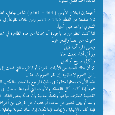
متابعة: أحمد فضل شبلول
أحيحة بن الجلاح الأوسي ( 
92 صفحة من القطع 14.5 × 21سم 
الشعري الواحد قليل نسبياً.
لذا كنت انتظر من د. باجودة أن يحدثنا عن هذه الظاهرة في شعر 
صحوت عن الصبا والدهر غولُ
ونفس المرء آمنة قتيلُ
ولو أني أشاء نعمت حالا
وباكرني صبوح أو نشيل
كما أن هناك العديد من الأبيات المفردة أو المنفردة التي نسبت إ
يا بنيّ التخوم لا تظلموها إن ظلم التخوم ذو عقال
هذه الأبيات ومثلها متناثرة في بطون المراجع والمصادر والكتب التي رجع إليها الباحث في بحثه هذا وال
عموماً إذا كانت كل القصائد والأبيات التي أوردها الباحث في
القصيدة المعترف بها فنياً ونقدياً، خاصة وأن هناك بعض النقاد 
واحد أو بيتين للتعبير عن حالته، أو للحديث عن غرض من أغراض 
فإذا كانت الإجابة بالإيجاب فإننا نكون إزاء حالة شعرية جاهلية 