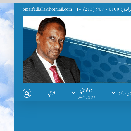
9 (215) +1
|
omarfadlalla@hotmail.com
دواويني
راسات
قناتي
دواوين الشعر