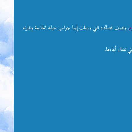
م
, وتصف قصائده التي وصلت إِلينا جوانب حياته الخاصة ونظرته
 تغتال أبناءها.