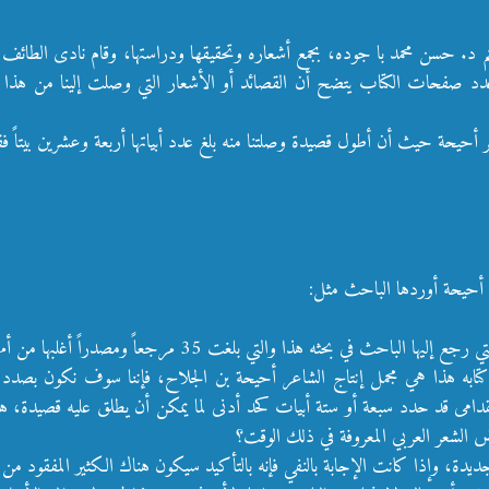
464 – 561م ) شاعر جاهلي، اهتم د. حسن محمد با جوده، بجمع أشعاره وتحقيقها ودراستها، وقام 
ومن خلال نظرتنا إلى عدد صفحات الكتاب يتضح أن القصائد أو الأشعار التي وصلت إلينا 
أحيحة حيث أن أطول قصيدة وصلتنا منه بلغ عدد أبياتها أربعة وعشرين بيتاً ف
لى أحيحة أوردها الباحث مثل:
تي بلغت 35 مرجعاً ومصدراً أغلبها من أمهات المراجع والمصادر العربية.
 كتابه هذا هي مجمل إنتاج الشاعر أحيحة بن الجلاح، فإننا سوف نكون بصدد 
القدامى قد حدد سبعة أو ستة أبيات كحد أدنى لما يمكن أن يطلق عليه قصيدة، ه
الشعر العربي المعروفة في ذلك الوقت؟
جديدة، وإذا كانت الإجابة بالنفي فإنه بالتأكيد سيكون هناك الكثير المفقود 