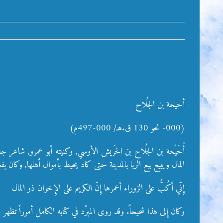
أحيحة بن الجُلاح
(000- نحو 130 ق.هـ/ 000-497م)
أُحَيْحة بن الجُلاح بن الحَريش الأوسي, وكنيته أبو عمرو, شاعر
المال ويبيع بيع الربا بالمدينة حتى كاد يحيط بأموال أهلها, وكان يف
إِنّي أكُبُّ على الزوراء أعمرها إِنّ الكريم على الإِخوان ذو المال
وكان إِلى هذا شحيحاً. وقد روى المبرّد في كتابه الكامل أموراً تظ