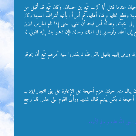
حيان عندما قاتل أبا كرب تبّع بن حسان. وكان تبّع قد أقبل من
مدينة وقطع نخلها وإِفناء أهلها. ثم أمر أن يأتيه أشراف المدينة وكان
لى خبائه, وهناك أمر قينته أن تغني, حتى إِذا نام الحرس الذين
إِلى أهله, وأرسلني إلى الملك برسالة, فإِن ذهبوا بك إِليه فقولي له:
رمي إِليهم بالليل بالتمر, فلمّا لم يقدروا عليه أمرهم تبّع أن يحرقوا
ن ينال منه, حينئذٍ عزم أحيحة على الإِغارة على بني النجار ليؤدب
قبل أحيحة لم يكن بينهم قتال شديد ورأى القوم على حذر, فلما رجع
ى الله عليه و سلم لأبيه.