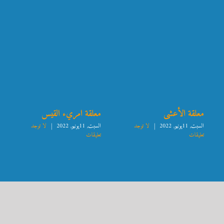
معلقة الأعشى
معلقة امريء القيس
السبت, 11يونيو, 2022
|
لا توجد
السبت, 11يونيو, 2022
|
لا توجد
تعليقات
تعليقات
عمر فضل الله : الموقع الشخصي |
Omarfadlalla English Website |
اللغات وال